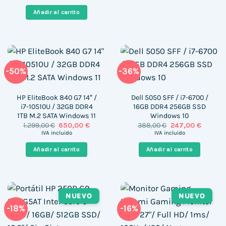
original
actual
era:
es:
Añadir al carrito
688,00 €.
387,00 €.
-50%
-36%
HP EliteBook 840 G7 14″ /
Dell 5050 SFF / i7-6700 /
i7-10510U / 32GB DDR4
16GB DDR4 256GB SSD
1TB M.2 SATA Windows 11
Windows 10
El
El
El
El
1.299,00
€
650,00
€
388,00
€
247,00
€
precio
precio
precio
precio
IVA incluido
IVA incluido
original
actual
original
actual
era:
es:
era:
es:
Añadir al carrito
Añadir al carrito
1.299,00 €.
650,00 €.
388,00 €.
247,00 
NUEVO
NUEVO
-18%
-16%