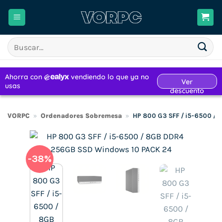
Saltar
al
contenido
Buscar
por:
VORPC
»
Ordenadores Sobremesa
»
HP 800 G3 SFF / i5-6500 /
-38%