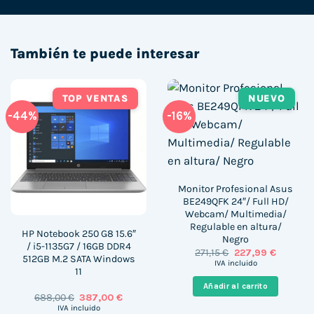
También te puede interesar
TOP VENTAS
NUEVO
-44%
-16%
Monitor Profesional Asus
BE249QFK 24″/ Full HD/
Webcam/ Multimedia/
Regulable en altura/
HP Notebook 250 G8 15.6″
Negro
/ i5-1135G7 / 16GB DDR4
El
El
271,15
€
227,99
€
512GB M.2 SATA Windows
precio
precio
IVA incluido
11
original
actual
era:
es:
Añadir al carrito
271,15 €.
227,99 €
El
El
688,00
€
387,00
€
precio
precio
IVA incluido