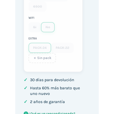
6500
WIFI
Si
No
EXTRA
PACK 24
PACK 22
Sin pack
✓
30 días para devolución
✓
Hasta 60% más barato que
uno nuevo
✓
2 años de garantía
¿Qué es un reacondicionado?
i