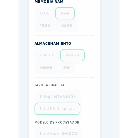
MEMORIA RAM
8 GB
8GB
16GB
32GB
ALMACENAMIENTO
256 GB
256GB
512GB
1TB
TARJETA GRÁFICA
Integrierte Grafik
Intel HD Graphics
MODELO DE PROCESADOR
Intel Core i5-6600