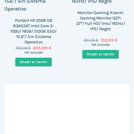
Monitor Gaming Xiaomi
Gaming Monitor G27i
Portátil HP 250R G9
27″/ Full HD/ 1ms/ 165Hz/
B3AG5AT Intel Core 3-
IPS/ Negro
100U/ 16GB/ 512GB SSD/
15.6″/ Sin Sistema
El
El
181,24
€
152,99
€
Operativo
precio
precio
IVA incluido
El
El
740,14
€
605,99
€
original
actual
precio
precio
era:
es:
IVA incluido
Añadir al carrito
original
actual
181,24 €.
152,99 €.
era:
es:
Añadir al carrito
740,14 €.
605,99 €.