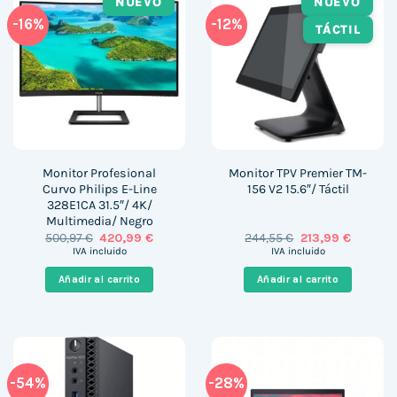
NUEVO
NUEVO
-16%
-12%
TÁCTIL
Monitor Profesional
Monitor TPV Premier TM-
Curvo Philips E-Line
156 V2 15.6″/ Táctil
328E1CA 31.5″/ 4K/
Multimedia/ Negro
El
El
El
El
500,97
€
420,99
€
244,55
€
213,99
€
precio
precio
precio
precio
IVA incluido
IVA incluido
original
actual
original
actual
era:
es:
era:
es:
Añadir al carrito
Añadir al carrito
500,97 €.
420,99 €.
244,55 €.
213,99 €
-54%
-28%