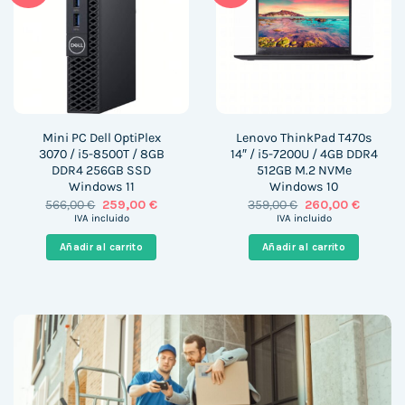
Mini PC Dell OptiPlex
Lenovo ThinkPad T470s
3070 / i5-8500T / 8GB
14″ / i5-7200U / 4GB DDR4
DDR4 256GB SSD
512GB M.2 NVMe
Windows 11
Windows 10
El
El
El
El
566,00
€
259,00
€
359,00
€
260,00
€
precio
precio
precio
precio
IVA incluido
IVA incluido
original
actual
original
actual
era:
es:
era:
es:
Añadir al carrito
Añadir al carrito
566,00 €.
259,00 €.
359,00 €.
260,00 