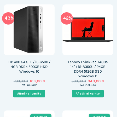
-43%
-42%
HP 400 G4 SFF / i5-6500 /
Lenovo ThinkPad T480s
4GB DDR4 500GB HDD
14″ / i5-8350U / 24GB
Windows 10
DDR4 512GB SSD
Windows 11
El
El
El
El
299,00
€
169,00
€
599,00
€
348,00
€
precio
precio
precio
precio
IVA incluido
IVA incluido
original
actual
original
actual
era:
es:
era:
es:
Añadir al carrito
Añadir al carrito
299,00 €.
169,00 €.
599,00 €.
348,00 