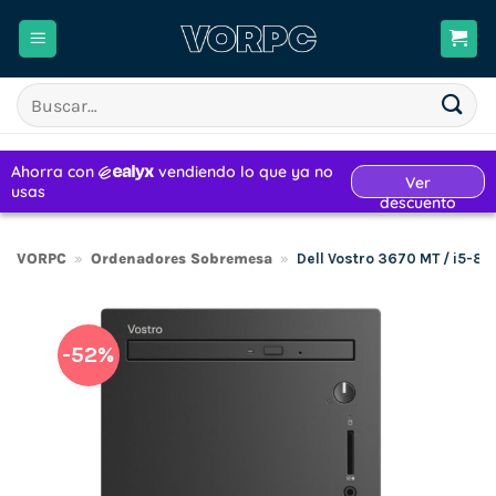
Saltar
al
contenido
Buscar
por:
VORPC
»
Ordenadores Sobremesa
»
Dell Vostro 3670 MT / i5-
-52%