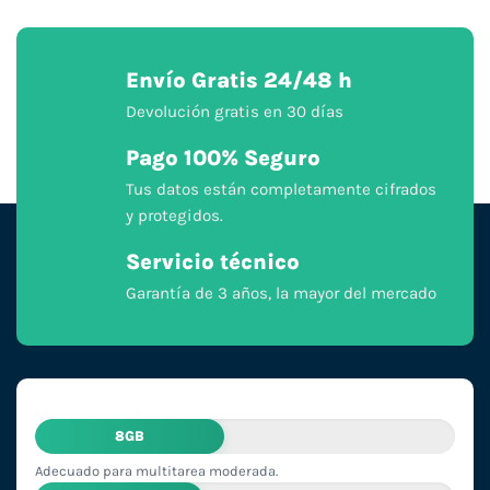
Envío Gratis 24/48 h
Devolución gratis en 30 días
Pago 100% Seguro
Tus datos están completamente cifrados
y protegidos.
Servicio técnico
Garantía de 3 años, la mayor del mercado
8GB
Adecuado para multitarea moderada.