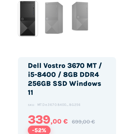
Dell Vostro 3670 MT /
i5-8400 / 8GB DDR4
256GB SSD Windows
11
MT.De.3670.8400_8G256
SKU:
339
,00 €
699,00 €
-52%