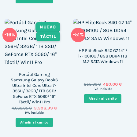
1.279,00 €.
588,05 €.
NUEVO
-16%
-51%
TÁCTIL
HP EliteBook 840 G7 14″ /
i7-10610U / 8GB DDR4 1TB
M.2 SATA Windows 11
Portátil Gaming
Samsung Galaxy Book6
El
El
855,00
€
420,00
€
Ultra Intel Core Ultra 7-
precio
precio
IVA incluido
356H/ 32GB/ 1TB SSD/
original
actual
GeForce RTX 5060/ 16″
era:
es:
Añadir al carrito
855,00 €.
420,00 
Táctil/ Win11 Pro
El
El
4.069,95
€
3.398,99
€
precio
precio
IVA incluido
original
actual
era:
es:
Añadir al carrito
4.069,95 €.
3.398,99 €.