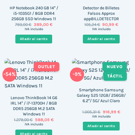
HP Notebook 240 G8 14″ /
Detector de Billetes
i5-1035G1 / 8GB DDR4
Falsos Approx
256GB SSD Windows 11
appBILLDETECTOR
El
El
El
El
793,00
€
389,00
€
105,24
€
90,99
€
precio
precio
precio
precio
IVA incluido
IVA incluido
original
actual
original
actual
era:
es:
era:
es:
Añadir al carrito
Añadir al carrito
793,00 €.
389,00 €.
105,24 €.
90,99 €.
OUTLET
NUEVO
-54%
-9%
TÁCTIL
Smartphone Samsung
Galaxy S25 12GB/ 256GB/
Lenovo ThinkBook 14 G6
6.2″/ 5G/ Azul Claro
IRL 14″ / i7-13700H / 8GB
DDR5 256GB M.2 SATA
El
El
1.005,31
€
916,99
€
Windows 11
precio
precio
IVA incluido
El
El
1.279,00
€
588,05
€
original
actual
precio
precio
era:
es:
IVA incluido
Añadir al carrito
original
actual
1.005,31 €.
916,99 €
era:
es:
Añadir al carrito