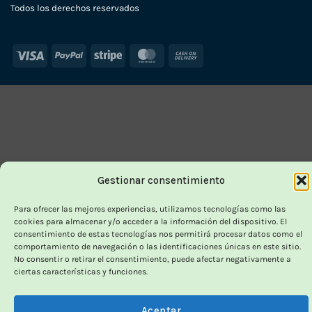
Todos los derechos reservados
Visa
PayPal
Stripe
MasterCard
Cash
On
Delivery
Gestionar consentimiento
Para ofrecer las mejores experiencias, utilizamos tecnologías como las
cookies para almacenar y/o acceder a la información del dispositivo. El
consentimiento de estas tecnologías nos permitirá procesar datos como el
comportamiento de navegación o las identificaciones únicas en este sitio.
No consentir o retirar el consentimiento, puede afectar negativamente a
ciertas características y funciones.
Aceptar