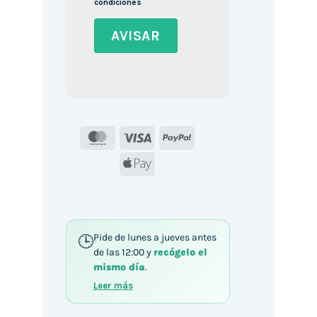
condiciones
MasterCard
Visa
PayPal
Apple
Pay
Pide de lunes a jueves antes
de las 12:00 y
recógelo el
mismo día
.
Leer más