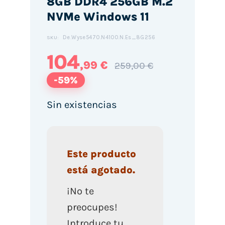
8GB DDR4 256GB M.2
NVMe Windows 11
De.Wyse5470.N4100.N.Es_8G256
SKU:
104
,99 €
259,00 €
-59%
Sin existencias
Este producto
está agotado.
¡No te
preocupes!
Introduce tu