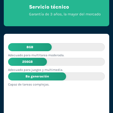
Servicio técnico
Garantía de 3 años, la mayor del mercado
8GB
Adecuado para multitarea moderada.
256GB
Adecuado para juegos y multimedia.
8ª generación
Capaz de tareas complejas.