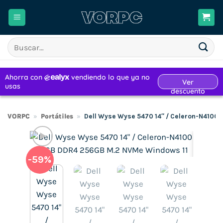
Saltar
al
contenido
Buscar
por:
VORPC
»
Portátiles
»
Dell Wyse Wyse 5470 14″ / Celeron-N4100
-59%
H