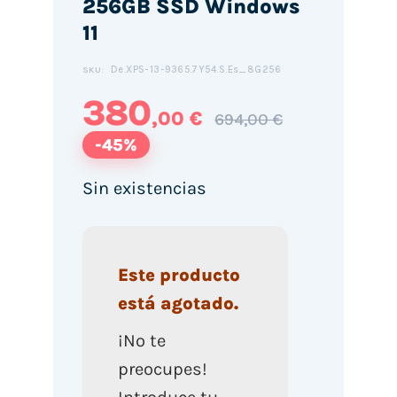
256GB SSD Windows
11
De.XPS-13-9365.7Y54.S.Es_8G256
SKU:
380
,00 €
694,00 €
-45%
Sin existencias
Este producto
está agotado.
¡No te
preocupes!