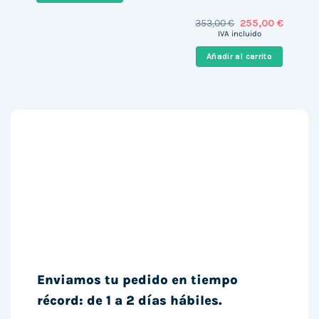
El
El
353,00
€
255,00
€
precio
precio
IVA incluido
original
actual
era:
es:
Añadir al carrito
353,00 €.
255,00 
Enviamos tu pedido en tiempo
récord: de 1 a 2 días hábiles.