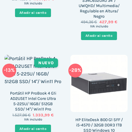
S34C652UAU 34″/
precio
precio
IVA incluido
UWQHD/ Multimedia/
original
actual
Regulable en Altura/
era:
es:
Añadir al carrito
2.240,25 €.
1.800,99 €.
Negro
El
El
494,36
€
427,99
€
precio
precio
IVA incluido
original
actual
era:
es:
Añadir al carrito
494,36 €.
427,99 €
NUEVO
-13%
-28%
Portátil HP ProBook 4 G1i
AD2U5ET Intel Core Ultra
5-225U/ 16GB/ 512GB
SSD/ 14″/ Win11 Pro
El
El
1.527,96
€
1.333,99
€
precio
precio
HP EliteDesk 800 G1 SFF /
IVA incluido
original
actual
i5-4570 / 32GB DDR3 1TB
era:
es:
Añadir al carrito
SSD Windows 10
1.527,96 €.
1.333,99 €.