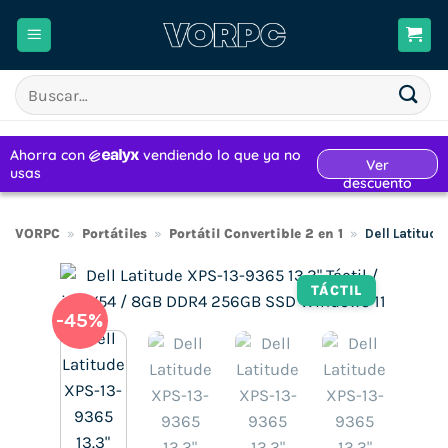
Saltar
al
contenido
Buscar
por:
VORPC
»
Portátiles
»
Portátil Convertible 2 en 1
»
Dell Latitud
TÁCTIL
-45%