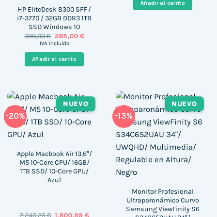
Añadir al carrito
118,28 €.
97,99 €.
HP EliteDesk 8300 SFF /
i7-3770 / 32GB DDR3 1TB
SSD Windows 10
El
El
399,00
€
285,00
€
precio
precio
IVA incluido
original
actual
era:
es:
Añadir al carrito
399,00 €.
285,00 €.
NUEVO
NUEVO
-20%
-13%
Apple Macbook Air 13,6″/
M5 10-Core CPU/ 16GB/
1TB SSD/ 10-Core GPU/
Azul
Monitor Profesional
Ultraparonámico Curvo
Samsung ViewFinity S6
El
El
2.240,25
€
1.800,99
€