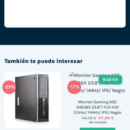
También te puede interesar
NUEVO
-29%
-17%
Monitor Gaming AOC
24B36X 23.8″/ Full HD/
0.5ms/ 144Hz/ IPS/ Negro
El
El
118,28
€
97,99
€
precio
precio
IVA incluido
original
actual
era:
es: