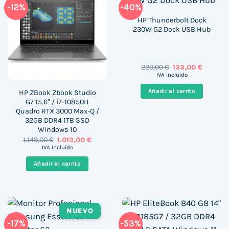
-12%
-40%
HP Thunderbolt Dock
230W G2 Dock USB Hub
El
El
220,00
€
133,00
€
precio
precio
IVA incluido
original
actual
era:
es:
Añadir al carrito
HP ZBook Zbook Studio
220,00 €.
133,00 €
G7 15.6″ / i7-10850H
Quadro RTX 3000 Max-Q /
32GB DDR4 1TB SSD
Windows 10
El
El
1.149,00
€
1.013,00
€
precio
precio
IVA incluido
original
actual
era:
es:
Añadir al carrito
1.149,00 €.
1.013,00 €.
NUEVO
-17%
-53%