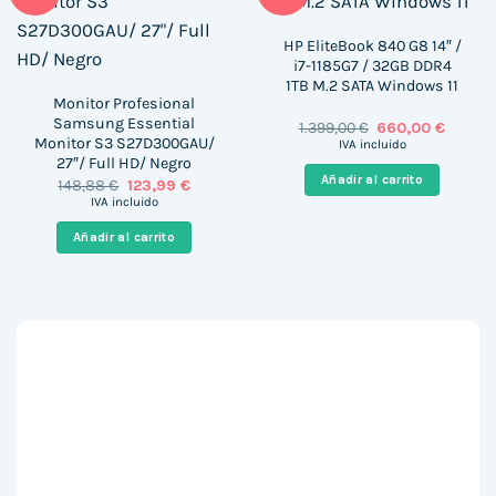
HP EliteBook 840 G8 14″ /
i7-1185G7 / 32GB DDR4
1TB M.2 SATA Windows 11
Monitor Profesional
Samsung Essential
El
El
1.399,00
€
660,00
€
precio
precio
Monitor S3 S27D300GAU/
IVA incluido
original
actual
27″/ Full HD/ Negro
era:
es:
Añadir al carrito
El
El
148,88
€
123,99
€
1.399,00 €.
660,00 
precio
precio
IVA incluido
original
actual
era:
es:
Añadir al carrito
148,88 €.
123,99 €.