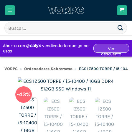
Saltar
al
contenido
Buscar
por:
VORPC
»
Ordenadores Sobremesa
»
ECS IZ500 TORRE / i5-1040
-43%