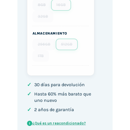
8GB
16GB
32GB
ALMACENAMIENTO
256GB
512GB
1TB
✓
30 días para devolución
✓
Hasta 60% más barato que
uno nuevo
✓
2 años de garantía
¿Qué es un reacondicionado?
i