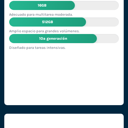
16GB
Adecuado para multitarea moderada.
512GB
Amplio espacio para grandes volúmenes.
10ª generación
Diseñado para tareas intensivas.