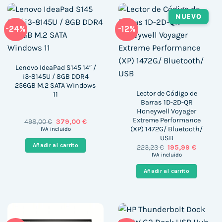
NUEVO
-24%
-12%
Lenovo IdeaPad S145 14″ /
i3-8145U / 8GB DDR4
256GB M.2 SATA Windows
Lector de Código de
11
Barras 1D-2D-QR
Honeywell Voyager
Extreme Performance
El
El
498,00
€
379,00
€
precio
precio
(XP) 1472G/ Bluetooth/
IVA incluido
original
actual
USB
era:
es:
Añadir al carrito
El
El
223,23
€
195,99
€
498,00 €.
379,00 €.
precio
precio
IVA incluido
original
actual
era:
es:
Añadir al carrito
223,23 €.
195,99 €