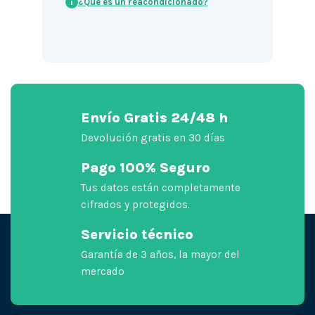
¿Qué es un reacondicionado?
i
Envío Gratis 24/48 h
Devolución gratis en 30 días
Pago 100% Seguro
Tus datos están completamente
cifrados y protegidos.
Servicio técnico
Garantía de 3 años, la mayor del
mercado