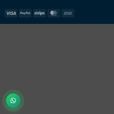
Visa
PayPal
Stripe
MasterCard
Cash
On
Delivery