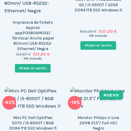
G5 / i5-9500T / 32GB
DDR4 1TB SSD Windows 11
Impresora de Tickets
Approx
El
El
653,00
€
537,00
€
appPOS80AMUSE/
precio
precio
IVA incluido
Térmica/ Ancho papel
original
actual
80mm/ USB-RS232-
era:
es:
Añadir al carrito
653,00 €.
537,00 
Ethernet/ Negra
El
El
123,67
€
107,99
€
precio
precio
IVA incluido
original
actual
era:
es:
Añadir al carrito
123,67 €.
107,99 €.
NUEVO
-45%
-16%
Mini PC Dell OptiPlex
Monitor Philips V-Line
3070 / i5-8500T / 8GB
221V8 21.5″/ Full HD/
DDR4 1TB SSD Windows 11
Negro