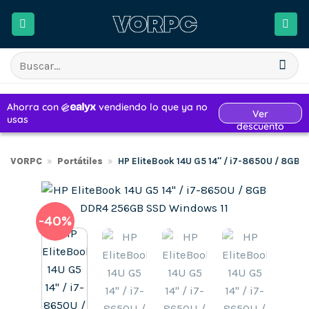
Saltar
al
contenido
Buscar
por:
VORPC
»
Portátiles
»
HP EliteBook 14U G5 14″ / i7-8650U / 8GB
-40%