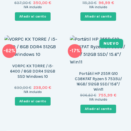
El
El
El
El
637,00
€
350,00
€
115,30
€
96,99
€
precio
precio
precio
precio
IVA incluido
IVA incluido
original
actual
original
actual
era:
es:
era:
es:
Añadir al carrito
Añadir al carrito
637,00 €.
350,00 €.
115,30 €.
96,99 €.
NUEVO
-62%
-17%
VORPC KX TORRE / i5-
6400 / 8GB DDR4 512GB
Portátil HP 255R G10
SSD Windows 10
C38KFAT Ryzen 5 7535U/
16GB/ 512GB SSD/ 15.6″/
El
El
630,00
€
238,00
€
Win11
precio
precio
IVA incluido
El
El
906,62
€
755,99
€
original
actual
precio
precio
era:
es:
IVA incluido
Añadir al carrito
original
actual
630,00 €.
238,00 €.
era:
es:
Añadir al carrito
906,62 €.
755,99 €