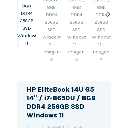
HP EliteBook 14U G5
14″ / i7-8650U / 8GB
DDR4 256GB SSD
Windows 11
HP.14UG5.8650U.N.Es_8G256
SKU: