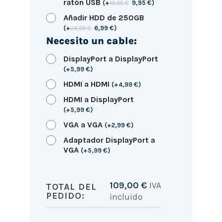
ratón USB
(
+
19,95
€
9,95
€
)
Añadir HDD de 250GB
(
+
24,99
€
6,99
€
)
Necesito un cable:
DisplayPort a DisplayPort
(
+
5,99
€
)
HDMI a HDMI
(
+
4,99
€
)
HDMI a DisplayPort
(
+
5,99
€
)
VGA a VGA
(
+
2,99
€
)
Adaptador DisplayPort a
VGA
(
+
5,99
€
)
109,00
€
IVA
TOTAL DEL
PEDIDO:
incluido