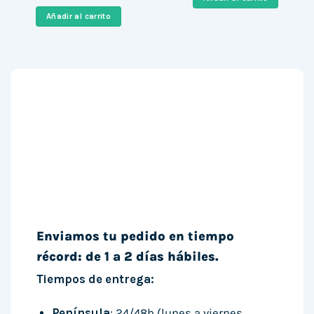
original
actual
1.440,37 €.
1.202,9
era:
es:
Añadir al carrito
949,00 €.
794,00 €.
Enviamos tu pedido en tiempo
récord: de 1 a 2 días hábiles.
Tiempos de entrega:
Península
: 24/48h (lunes a viernes,