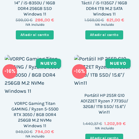
14″ / i5-8350U / 16GB
Táctil / i5-1135G7 / 16GB
DDR4 256GB SSD
DDR4 1TB M.2 SATA
Windows 11
Windows 11
El
El
El
El
599,00
€
286,00
€
1.569,00
€
621,00
€
precio
precio
precio
precio
IVA incluido
IVA incluido
original
actual
original
actual
era:
es:
era:
es:
Añadir al carrito
Añadir al carrito
599,00 €.
286,00 €.
1.569,00 €.
621,00 €
NUEVO
NUEVO
-16%
-16%
Portátil HP 255R G10
AD1Z2ET Ryzen 7 7735U/
VORPC Gaming Titan
32GB/ 1TB SSD/ 15.6″/
GAMING / Ryzen 5-5500
Win11
RTX 3050 / 8GB DDR4
256GB M.2 NVMe
El
El
1.440,37
€
1.202,99
€
Windows 11
precio
precio
IVA incluido
El
El
949,00
€
794,00
€
original
actual
precio
precio
era:
es:
IVA incluido
Añadir al carrito