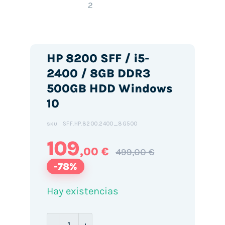
HP 8200 SFF / i5-
2400 / 8GB DDR3
500GB HDD Windows
10
SFF.HP.8200.2400_8G500
SKU:
109
,00 €
499,00 €
-78%
Hay existencias
HP 8200 SFF / i5-2400 / 8GB DDR3 500