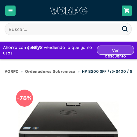
Saltar
al
contenido
Buscar
por:
VORPC
»
Ordenadores Sobremesa
»
HP 8200 SFF / i5-2400 / 8
-78%