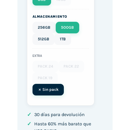
ALMACENAMIENTO
256GB
500GB
512GB
1TB
EXTRA
PACK 24
PACK 22
PACK 19
Sin pack
✓
30 días para devolución
✓
Hasta 60% más barato que