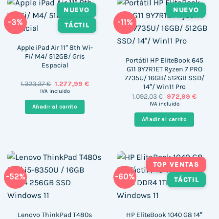
NUEVO
NUEVO
-3%
-11%
TÁCTIL
Apple iPad Air 11″ 8th Wi-
Fi/ M4/ 512GB/ Gris
Portátil HP EliteBook 645
Espacial
G11 9Y7R1ET Ryzen 7 PRO
7735U/ 16GB/ 512GB SSD/
El
El
1.323,37
€
1.277,99
€
14″/ Win11 Pro
precio
precio
IVA incluido
El
El
1.092,03
€
972,99
€
original
actual
precio
precio
era:
es:
IVA incluido
Añadir al carrito
original
actual
1.323,37 €.
1.277,99 €.
era:
es:
Añadir al carrito
1.092,03 €.
972,99 
TOP VENTAS
-52%
-60%
TÁCTIL
Lenovo ThinkPad T480s
HP EliteBook 1040 G8 14″