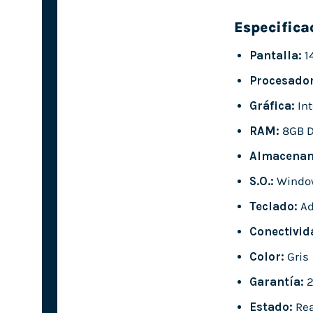
Especifica
Pantalla:
1
Procesador
Gráfica:
Int
RAM:
8GB 
Almacenam
S.O.:
Window
Teclado:
Ad
Conectivid
Color:
Gris
Garantía:
2
Estado:
Rea