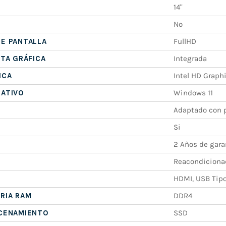
14"
No
E PANTALLA
FullHD
ETA GRÁFICA
Integrada
ICA
Intel HD Graph
RATIVO
Windows 11
Adaptado con p
Si
2 Años de gara
Reacondiciona
HDMI, USB Tipo
RIA RAM
DDR4
ACENAMIENTO
SSD