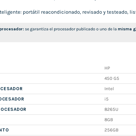
ligente: portátil reacondicionado, revisado y testeado, list
 procesador:
se garantiza el procesador publicado o uno de la
misma ge
HP
450 G5
OCESADOR
Intel
ROCESADOR
i5
ROCESADOR
8265U
8GB
NTO
256GB