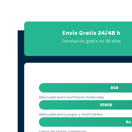
Envío Gratis 24/48 h
Devolución gratis en 30 días
8GB
Adecuado para multitarea moderada.
256GB
Adecuado para juegos y multimedia.
8ª
Capaz de tareas complejas.