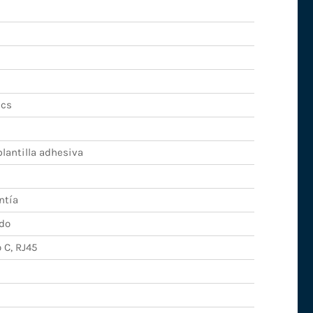
ics
lantilla adhesiva
ntía
do
 C, RJ45