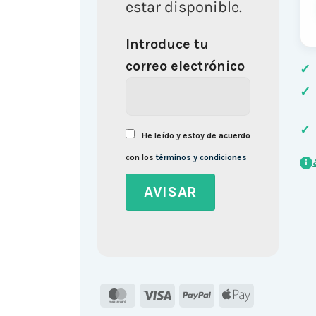
estar disponible.
Introduce tu
correo electrónico
✓
✓
✓
He leído y estoy de acuerdo
con los
términos y condiciones
i
MasterCard
Visa
PayPal
Apple
Pay