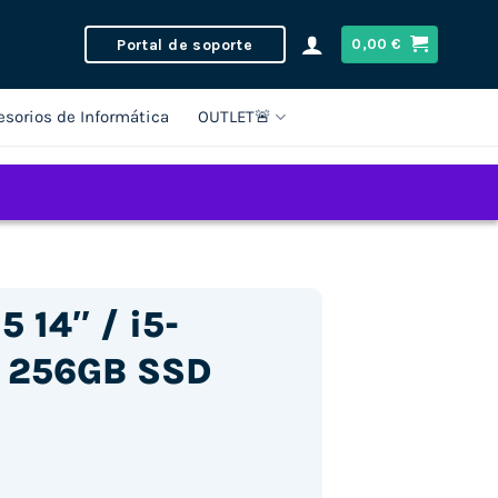
Portal de soporte
0,00
€
esorios de Informática
OUTLET🚨
 14″ / i5-
 256GB SSD