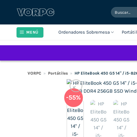
Saltar
Buscar
al
por:
contenido
Ordenadores Sobremesa
Portáti
MENÚ
VORPC
»
Portátiles
»
HP EliteBook 450 G5 14″ / i5-
-55%