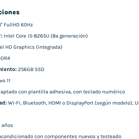
ciones
4" FullHD 60Hz
:
Intel Core i5-8265U (8ª generación)
el HD Graphics (integrada)
DDR4
iento:
256GB SSD
s 11
aptado con plantilla adhesiva, con teclado numérico
ad:
Wi-Fi, Bluetooth, HDMI o DisplayPort (según modelo), U
 años
condicionado con componentes nuevos y testeado