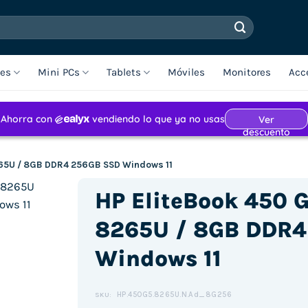
les
Mini PCs
Tablets
Móviles
Monitores
Acc
8265U / 8GB DDR4 256GB SSD Windows 11
HP EliteBook 450 G5
8265U / 8GB DDR4
Windows 11
HP.450G5.8265U.N.Ad_8G256
SKU: