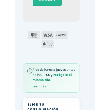
MasterCard
Visa
PayPal
Apple
Pay
Pide de lunes a jueves antes
de las 12:00 y
recógelo el
mismo día
.
Leer más
ELIGE TU
CONFIGURACIÓN