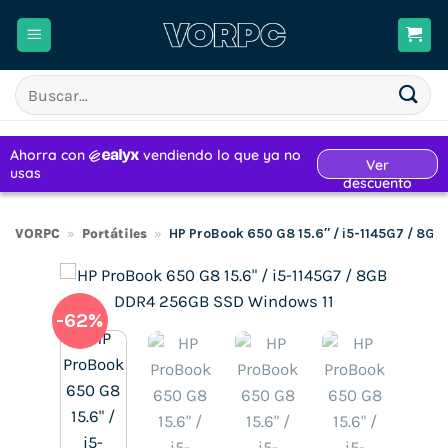
Saltar
al
contenido
Buscar
por:
VORPC
»
Portátiles
»
HP ProBook 650 G8 15.6″ / i5-1145G7 / 8G
-62%