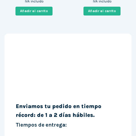
precio
precio
precio
precio
IVA incluido
IVA incluido
original
actual
original
actual
era:
es:
era:
es:
Añadir al carrito
Añadir al carrito
420,00 €.
309,00 €.
335,31 €.
306,99 €
Enviamos tu pedido en tiempo
récord: de 1 a 2 días hábiles.
Tiempos de entrega: