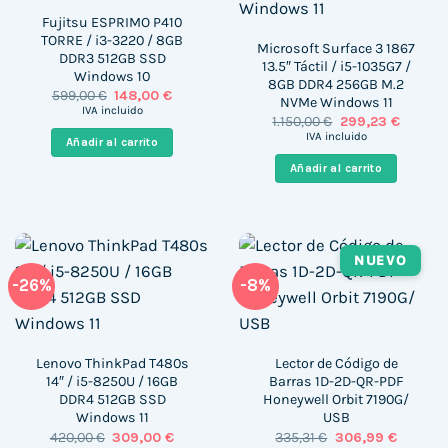
Fujitsu ESPRIMO P410
TORRE / i3-3220 / 8GB
Microsoft Surface 3 1867
DDR3 512GB SSD
13.5″ Táctil / i5-1035G7 /
Windows 10
8GB DDR4 256GB M.2
El
El
599,00
€
148,00
€
NVMe Windows 11
precio
precio
IVA incluido
El
El
1.150,00
€
299,23
€
original
actual
precio
precio
era:
es:
IVA incluido
Añadir al carrito
original
actual
599,00 €.
148,00 €.
era:
es:
Añadir al carrito
1.150,00 €.
299,23 
NUEVO
-26%
-8%
Lenovo ThinkPad T480s
Lector de Código de
14″ / i5-8250U / 16GB
Barras 1D-2D-QR-PDF
DDR4 512GB SSD
Honeywell Orbit 7190G/
Windows 11
USB
El
El
El
El
420,00
€
309,00
€
335,31
€
306,99
€