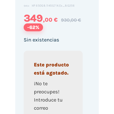
HP.650G8.1145G7.N.Es_8G256
SKU:
349
,00 €
930,00 €
-62%
Sin existencias
Este producto
está agotado.
¡No te
preocupes!
Introduce tu
correo