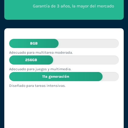
Garantía de 3 años, la mayor del mercado
8GB
Adecuado para multitarea moderada.
256GB
Adecuado para juegos y multimedia.
11ª generación
Diseñado para tareas intensivas.