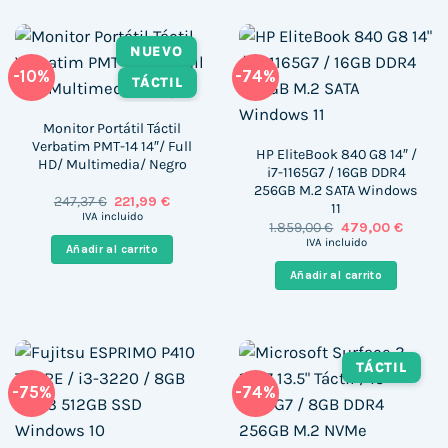
NUEVO
-10%
-74%
TÁCTIL
Monitor Portátil Táctil
Verbatim PMT-14 14″/ Full
HP EliteBook 840 G8 14″ /
HD/ Multimedia/ Negro
i7-1165G7 / 16GB DDR4
256GB M.2 SATA Windows
El
El
247,37
€
221,99
€
11
precio
precio
IVA incluido
El
El
1.859,00
€
479,00
€
original
actual
precio
precio
era:
es:
IVA incluido
Añadir al carrito
original
actual
247,37 €.
221,99 €.
era:
es:
Añadir al carrito
1.859,00 €.
479,00 
TÁCTIL
-75%
-74%