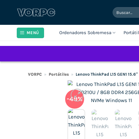
Saltar
Buscar
al
por:
contenido
Ordenadores Sobremesa
Portáti
MENÚ
VORPC
»
Portátiles
»
Lenovo ThinkPad L15 GEN1 15.6
-49%