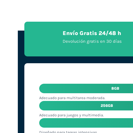
Envío Gratis 24/48 h
Devolución gratis en 30 días
8GB
Adecuado para multitarea moderada.
256GB
Adecuado para juegos y multimedia.
Diseñado para tareas intensivas.