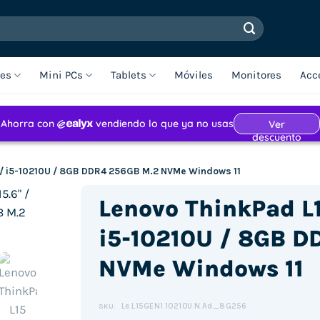
les
Mini PCs
Tablets
Móviles
Monitores
Acc
″ / i5-10210U / 8GB DDR4 256GB M.2 NVMe Windows 11
Lenovo ThinkPad L1
i5-10210U / 8GB D
NVMe Windows 11
Le.L15GEN1.10210U.N.Ad_8G256
SKU: