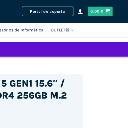
Portal de soporte
0,00
€
esorios de Informática
OUTLET🚨
5 GEN1 15.6″ /
DR4 256GB M.2