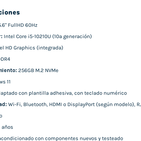
ciones
.6" FullHD 60Hz
:
Intel Core i5-10210U (10ª generación)
el HD Graphics (integrada)
DDR4
iento:
256GB M.2 NVMe
s 11
aptado con plantilla adhesiva, con teclado numérico
ad:
Wi-Fi, Bluetooth, HDMI o DisplayPort (según modelo), RJ
o
 años
condicionado con componentes nuevos y testeado