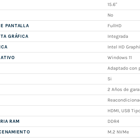
15.6"
No
E PANTALLA
FullHD
ETA GRÁFICA
Integrada
ICA
Intel HD Graph
RATIVO
Windows 11
Adaptado con p
Si
2 Años de gara
Reacondiciona
HDMI, USB Tipo
RIA RAM
DDR4
ACENAMIENTO
M.2 NVMe