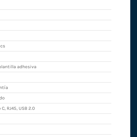
ics
lantilla adhesiva
ntía
do
 C, RJ45, USB 2.0