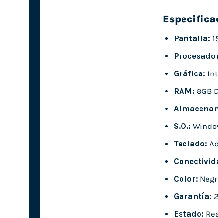
Especifica
Pantalla:
15
Procesador
Gráfica:
Int
RAM:
8GB 
Almacenam
S.O.:
Window
Teclado:
Ad
Conectivid
Color:
Negr
Garantía:
2
Estado:
Rea