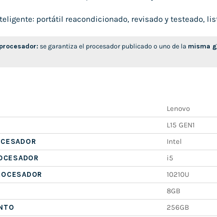
ligente: portátil reacondicionado, revisado y testeado, list
 procesador:
se garantiza el procesador publicado o uno de la
misma ge
Lenovo
L15 GEN1
OCESADOR
Intel
ROCESADOR
i5
ROCESADOR
10210U
8GB
NTO
256GB