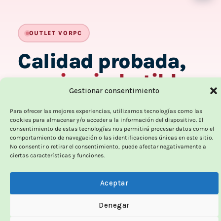
OUTLET VORPC
Calidad probada,
precios imbatibles
Gestionar consentimiento
Productos
100% funcionales
y con
precio más
Para ofrecer las mejores experiencias, utilizamos tecnologías como las
bajo!
cookies para almacenar y/o acceder a la información del dispositivo. El
consentimiento de estas tecnologías nos permitirá procesar datos como el
comportamiento de navegación o las identificaciones únicas en este sitio.
100% funcionales · revisados
No consentir o retirar el consentimiento, puede afectar negativamente a
ciertas características y funciones.
12 meses de garantía!
Aceptar
Denegar
Hasta un 70% más baratos que uno nuevo