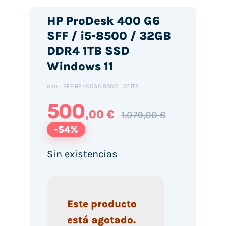
HP ProDesk 400 G6
SFF / i5-8500 / 32GB
DDR4 1TB SSD
Windows 11
SFF.HP.400G6.8500_321TB
SKU:
500
,00 €
1.079,00 €
-54%
Sin existencias
Este producto
está agotado.