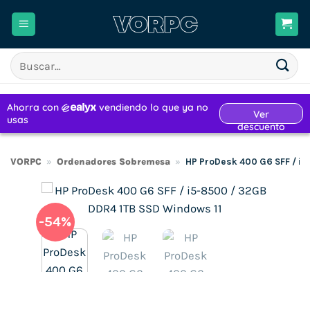
Saltar
al
contenido
Buscar
por:
VORPC
»
Ordenadores Sobremesa
»
HP ProDesk 400 G6 SFF / i
-54%