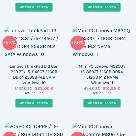
original
actual
original
actual
era:
es:
era:
es:
Añadir al carrito
Añadir al carrito
115,30 €.
96,99 €.
419,00 €.
136,00 €
-53%
-36%
Lenovo ThinkPad L13 Gen
Mini PC Lenovo M920Q /
2 13.3″ / i5-1145G7 / 16GB
i5-8500T / 16GB DDR4
DDR4 256GB M.2 SATA
512GB M.2 NVMe
Windows 10
Windows 11
El
El
El
El
1.127,00
€
533,00
€
494,00
€
316,95
€
precio
precio
precio
precio
IVA incluido
IVA incluido
original
actual
original
actual
era:
es:
era:
es:
Añadir al carrito
Añadir al carrito
1.127,00 €.
533,00 €.
494,00 €.
316,95 €