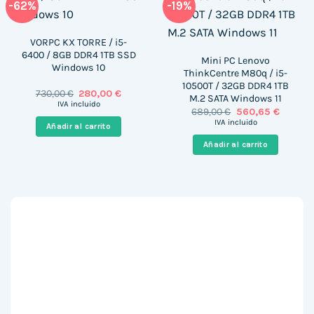
-62%
-19%
VORPC KX TORRE / i5-
6400 / 8GB DDR4 1TB SSD
Mini PC Lenovo
Windows 10
ThinkCentre M80q / i5-
10500T / 32GB DDR4 1TB
El
El
730,00
€
280,00
€
M.2 SATA Windows 11
precio
precio
IVA incluido
El
El
689,00
€
560,65
€
original
actual
precio
precio
era:
es:
IVA incluido
Añadir al carrito
original
actual
730,00 €.
280,00 €.
era:
es:
Añadir al carrito
689,00 €.
560,65 