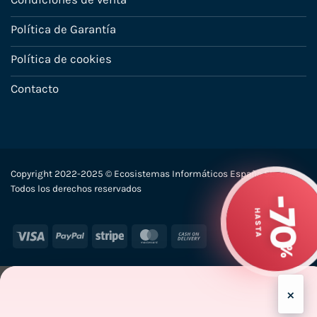
Política de Garantía
Política de cookies
Contacto
Copyright 2022-2025 © Ecosistemas Informáticos España SL –
-7
Todos los derechos reservados
HASTA
%
Visa
PayPal
Stripe
MasterCard
Cash
On
Delivery
×