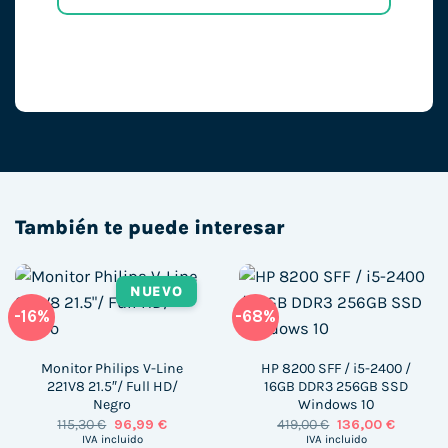
También te puede interesar
NUEVO
-16%
-68%
Monitor Philips V-Line
HP 8200 SFF / i5-2400 /
221V8 21.5″/ Full HD/
16GB DDR3 256GB SSD
Negro
Windows 10
El
El
El
El
115,30
€
96,99
€
419,00
€
136,00
€
precio
precio
precio
precio
IVA incluido
IVA incluido