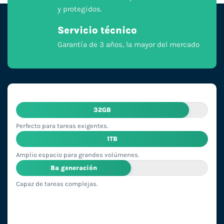
y protegidos.
Servicio técnico
Garantía de 3 años, la mayor del mercado
32GB
Perfecto para tareas exigentes.
1TB
Amplio espacio para grandes volúmenes.
8ª generación
Capaz de tareas complejas.