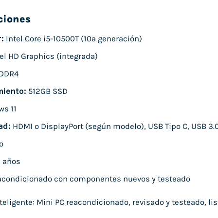
ciones
:
Intel Core i5-10500T (10ª generación)
el HD Graphics (integrada)
DDR4
iento:
512GB SSD
s 11
ad:
HDMI o DisplayPort (según modelo), USB Tipo C, USB 3.
o
 años
condicionado con componentes nuevos y testeado
ligente: Mini PC reacondicionado, revisado y testeado, list