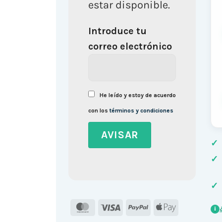
estar disponible.
Introduce tu
correo electrónico
He leído y estoy de acuerdo
con los
términos y condiciones
✓
✓
✓
MasterCard
Visa
PayPal
Apple
i
Pay