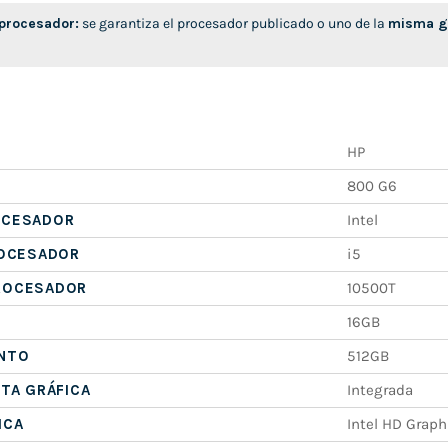
 procesador:
se garantiza el procesador publicado o uno de la
misma ge
HP
800 G6
OCESADOR
Intel
ROCESADOR
i5
ROCESADOR
10500T
16GB
NTO
512GB
ETA GRÁFICA
Integrada
ICA
Intel HD Graph