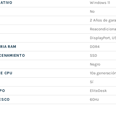
RATIVO
Windows 11
No
2 Años de gara
Reacondicion
DisplayPort, U
RIA RAM
DDR4
ACENAMIENTO
SSD
Negro
DE CPU
10ª generació
Sí
IPO
EliteDesk
RESCO
60Hz