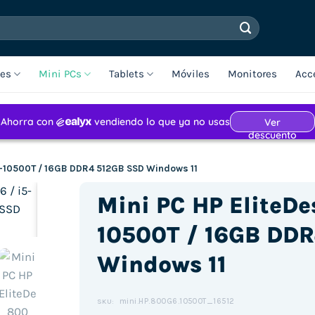
les
Mini PCs
Tablets
Móviles
Monitores
Acc
i5-10500T / 16GB DDR4 512GB SSD Windows 11
Mini PC HP EliteDe
10500T / 16GB DD
Windows 11
Haz clic para aceptar cookies de
marketing y permitir este
contenido (Translation error)
mini.HP.800G6.10500T_16512
SKU: