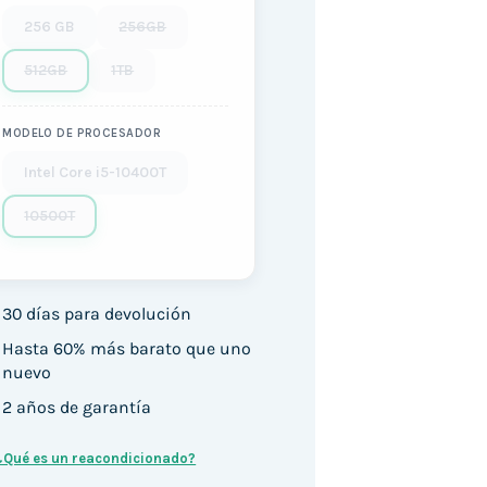
256 GB
256GB
512GB
1TB
MODELO DE PROCESADOR
Intel Core i5-10400T
10500T
30 días para devolución
Hasta 60% más barato que uno
nuevo
2 años de garantía
¿Qué es un reacondicionado?