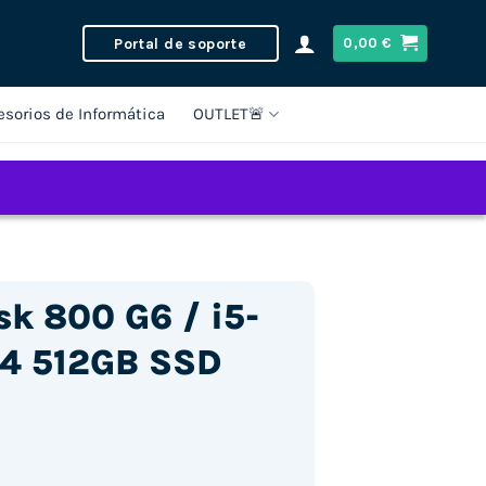
Portal de soporte
0,00
€
esorios de Informática
OUTLET🚨
sk 800 G6 / i5-
R4 512GB SSD