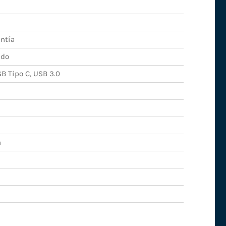
ntía
ado
SB Tipo C, USB 3.0
n