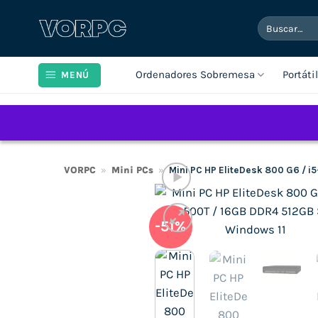
Saltar
Buscar
al
por:
contenido
Ordenadores Sobremesa
Portáti
MENÚ
VORPC
»
Mini PCs
»
Mini PC HP EliteDesk 800 G6 / 
-51%