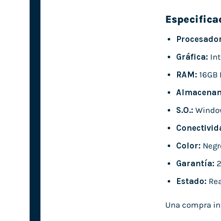
Especifica
Procesador
Gráfica:
Int
RAM:
16GB 
Almacenam
S.O.:
Window
Conectivid
Color:
Negr
Garantía:
2
Estado:
Rea
Una compra inte