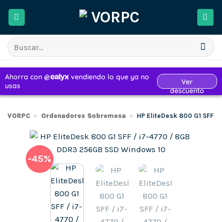
Saltar
al
contenido
Buscar
por:
VORPC
»
Ordenadores Sobremesa
»
HP EliteDesk 800 G1 SFF 
-45%