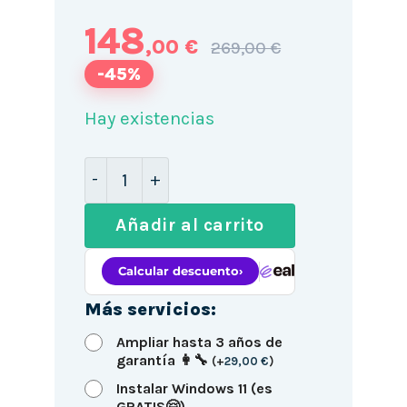
148
,00 €
269,00 €
-45%
Hay existencias
HP EliteDesk 800 G1 SFF / i7-4770 / 8
Añadir al carrito
Más servicios:
Ampliar hasta 3 años de
garantía 👩‍🔧
(
+
29,00
€
)
Instalar Windows 11 (es
GRATIS🤗)