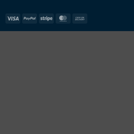
Visa
PayPal
Stripe
MasterCard
Cash
On
Delivery