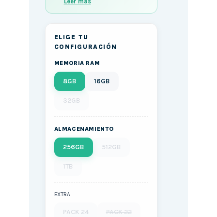
Leer más
ELIGE TU
CONFIGURACIÓN
MEMORIA RAM
8GB
16GB
32GB
ALMACENAMIENTO
256GB
512GB
1TB
EXTRA
PACK 24
PACK 22