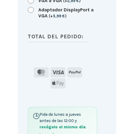
VGA a VGA
(
+
2,99
€
)
Adaptador DisplayPort a
VGA
(
+
5,99
€
)
TOTAL DEL PEDIDO:
MasterCard
Visa
PayPal
Apple
Pay
Pide de lunes a jueves
antes de las 12:00 y
recógelo el mismo día
.