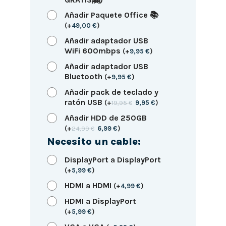
Añadir Paquete Office 📚
(
+
49,00
€
)
Añadir adaptador USB
WiFi 600mbps
(
+
9,95
€
)
Añadir adaptador USB
Bluetooth
(
+
9,95
€
)
Añadir pack de teclado y
ratón USB
(
+
19,95
€
9,95
€
)
Añadir HDD de 250GB
(
+
24,99
€
6,99
€
)
Necesito un cable:
DisplayPort a DisplayPort
(
+
5,99
€
)
HDMI a HDMI
(
+
4,99
€
)
HDMI a DisplayPort
(
+
5,99
€
)