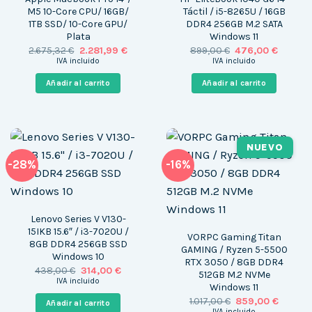
M5 10-Core CPU/ 16GB/
Táctil / i5-8265U / 16GB
1TB SSD/ 10-Core GPU/
DDR4 256GB M.2 SATA
Plata
Windows 11
El
El
El
El
2.675,32
€
2.281,99
€
899,00
€
476,00
€
precio
precio
precio
precio
IVA incluido
IVA incluido
original
actual
original
actual
era:
es:
era:
es:
Añadir al carrito
Añadir al carrito
2.675,32 €.
2.281,99 €.
899,00 €.
476,00 
NUEVO
-28%
-16%
Lenovo Series V V130-
15IKB 15.6″ / i3-7020U /
VORPC Gaming Titan
8GB DDR4 256GB SSD
GAMING / Ryzen 5-5500
Windows 10
RTX 3050 / 8GB DDR4
El
El
438,00
€
314,00
€
512GB M.2 NVMe
precio
precio
IVA incluido
Windows 11
original
actual
era:
es:
El
El
1.017,00
€
859,00
€
Añadir al carrito
438,00 €.
314,00 €.
precio
precio
IVA incluido