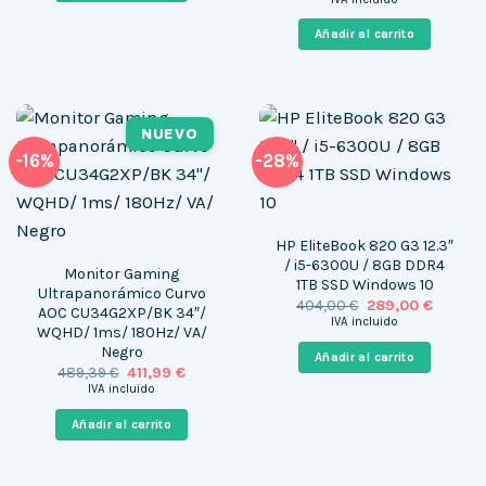
original
actual
era:
es:
Añadir al carrito
1.017,00 €.
859,00 
NUEVO
-16%
-28%
HP EliteBook 820 G3 12.3″
/ i5-6300U / 8GB DDR4
Monitor Gaming
1TB SSD Windows 10
Ultrapanorámico Curvo
El
El
404,00
€
289,00
€
AOC CU34G2XP/BK 34″/
precio
precio
IVA incluido
WQHD/ 1ms/ 180Hz/ VA/
original
actual
era:
es:
Negro
Añadir al carrito
404,00 €.
289,00 
El
El
489,39
€
411,99
€
precio
precio
IVA incluido
original
actual
era:
es:
Añadir al carrito
489,39 €.
411,99 €.