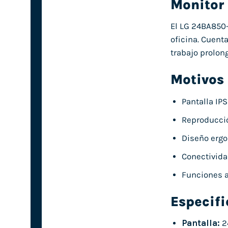
Monitor
El LG 24BA850
oficina. Cuent
trabajo prolon
Motivos
Pantalla IP
Reproducció
Diseño ergon
Conectivida
Funciones a
Especif
Pantalla:
2