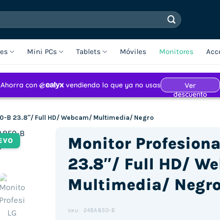
les
Mini PCs
Tablets
Móviles
Monitores
Acc
50-B 23.8″/ Full HD/ Webcam/ Multimedia/ Negro
Monitor Profesion
EVO
23.8″/ Full HD/ W
Multimedia/ Negr
24BA850-B
SKU: