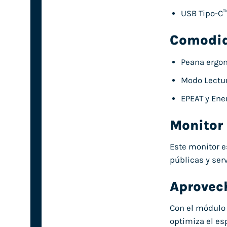
USB Tipo-C™
Comodid
Peana ergo
Modo Lectur
EPEAT y Ene
Monitor 
Este monitor e
públicas y ser
Aprovech
Con el módulo 
optimiza el es