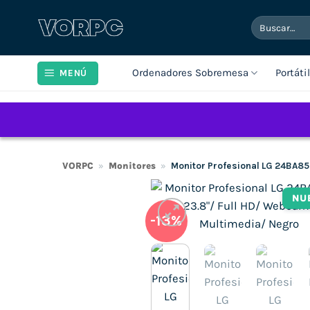
Saltar
Buscar
al
por:
contenido
Ordenadores Sobremesa
Portáti
MENÚ
VORPC
»
Monitores
»
Monitor Profesional LG 24BA8
NU
-13%