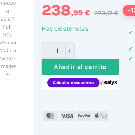
238
-
,99 €
273,17 €
Hay existencias
✓
Monitor Profesional LG 24BA850
✓
✓
Añadir al carrito
MasterCard
Visa
PayPal
Apple
Pay