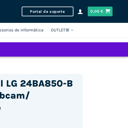
Portal de soporte
0,00
€
esorios de Informática
OUTLET🚨
al LG 24BA850-B
ebcam/
o