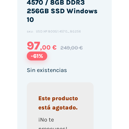
4570 / 8GB DDR3
256GB SSD Windows
10
USD.HP.800G1.4570_8G256
SKU:
97
,00 €
249,00 €
-61%
Sin existencias
Este producto
está agotado.
¡No te
preocupes!