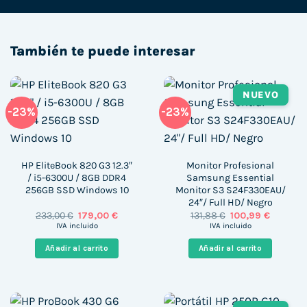
También te puede interesar
NUEVO
-23%
-23%
HP EliteBook 820 G3 12.3″
Monitor Profesional
/ i5-6300U / 8GB DDR4
Samsung Essential
256GB SSD Windows 10
Monitor S3 S24F330EAU/
24″/ Full HD/ Negro
El
El
El
El
233,00
€
179,00
€
131,88
€
100,99
€
precio
precio
precio
precio
IVA incluido
IVA incluido
original
actual
original
actual
era:
es:
era:
es:
Añadir al carrito
Añadir al carrito
233,00 €.
179,00 €.
131,88 €.
100,99 €