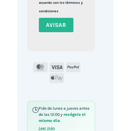
acuerdo con los
términos y
condiciones
MasterCard
Visa
PayPal
Apple
Pay
Pide de lunes a jueves antes
de las 12:00 y
recógelo el
mismo día
.
Leer más