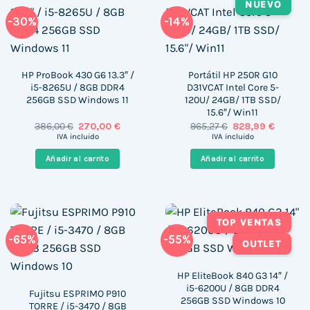
NUEVO
-30%
-14%
HP ProBook 430 G6 13.3″ /
Portátil HP 250R G10
i5-8265U / 8GB DDR4
D31VCAT Intel Core 5-
256GB SSD Windows 11
120U/ 24GB/ 1TB SSD/
15.6″/ Win11
El
El
El
El
386,00
€
270,00
€
965,27
€
828,99
€
precio
precio
precio
precio
IVA incluido
IVA incluido
original
actual
original
actual
era:
es:
era:
es:
Añadir al carrito
Añadir al carrito
386,00 €.
270,00 €.
965,27 €.
828,99 
TOP VENTAS
-65%
-55%
OUTLET
HP EliteBook 840 G3 14″ /
i5-6200U / 8GB DDR4
Fujitsu ESPRIMO P910
256GB SSD Windows 10
TORRE / i5-3470 / 8GB