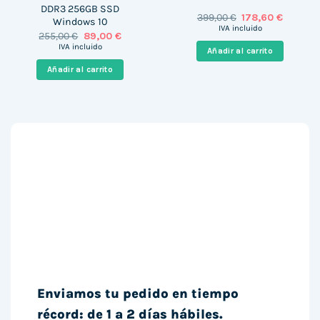
DDR3 256GB SSD
El
El
399,00
€
178,60
€
Windows 10
precio
precio
IVA incluido
El
El
255,00
€
89,00
€
original
actual
precio
precio
era:
es:
IVA incluido
Añadir al carrito
original
actual
399,00 €.
178,60 €
era:
es:
Añadir al carrito
255,00 €.
89,00 €.
Enviamos tu pedido en tiempo
récord: de 1 a 2 días hábiles.