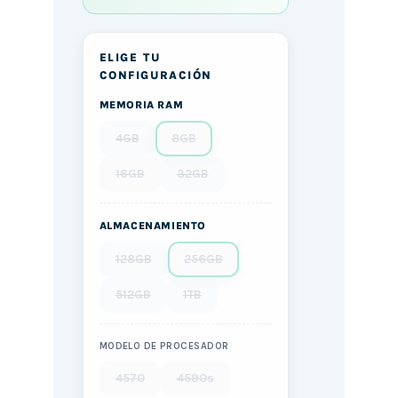
ELIGE TU
CONFIGURACIÓN
MEMORIA RAM
4GB
8GB
16GB
32GB
ALMACENAMIENTO
128GB
256GB
512GB
1TB
MODELO DE PROCESADOR
4570
4590s