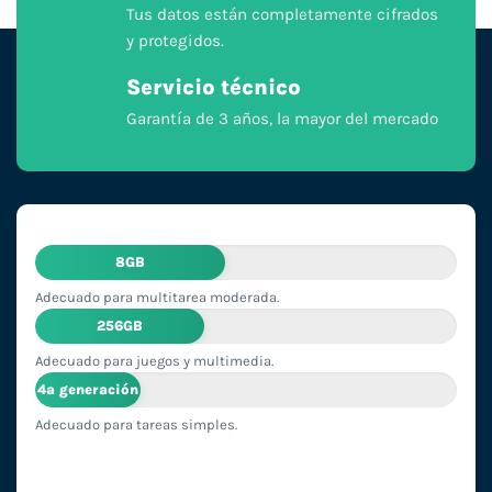
Tus datos están completamente cifrados
y protegidos.
Servicio técnico
Garantía de 3 años, la mayor del mercado
8GB
Adecuado para multitarea moderada.
256GB
Adecuado para juegos y multimedia.
4ª generación
Adecuado para tareas simples.