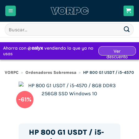
Saltar
al
contenido
Buscar
por:
VORPC
»
Ordenadores Sobremesa
»
HP 800 G1 USDT / i5-4570 
-61%
HP 800 G1 USDT / i5-