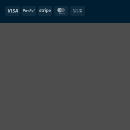
Visa
PayPal
Stripe
MasterCard
Cash
On
Delivery