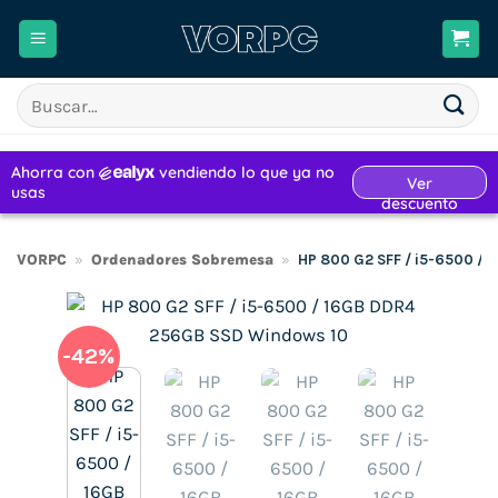
Saltar
al
contenido
Buscar
por:
VORPC
»
Ordenadores Sobremesa
»
HP 800 G2 SFF / i5-6500 /
-42%