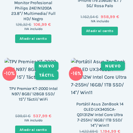
iPhone 17e 256GB/ 6.1″/
Monitor Profesional
5G/ Rosa Palo
Philips 24E1N1200A
23.8″/ Multimedia/ Full
El
El
1.162,54
€
958,99
€
HD/ Negro
precio
precio
IVA incluido
El
El
126,32
€
106,99
€
original
actual
precio
precio
era:
es:
IVA incluido
Añadir al carrito
original
actual
1.162,54 €.
958,99 
era:
es:
Añadir al carrito
126,32 €.
106,99 €.
NUEVO
NUEVO
-10%
-16%
TÁCTIL
TPV Premier KT-2000 Intel
N97/ 8GB/ 128GB SSD/
15″/ Táctil/ WiFi
Portátil Asus ZenBook 14
OLED UX3405CA-
QD1312W Intel Core Ultra
El
El
599,61
€
537,99
€
precio
precio
7-255H/ 16GB/ 1TB SSD/
IVA incluido
original
actual
14″/ Win11
era:
es:
Añadir al carrito
El
El
1.422,69
€
1.194,99
€
599,61 €.
537,99 €.