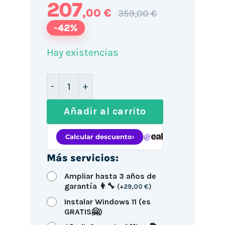
207
,00 €
359,00 €
-42%
Hay existencias
HP 800 G2 SFF / i5-6500 / 16GB DDR4 
Añadir al carrito
Más servicios:
Ampliar hasta 3 años de
garantía 👩‍🔧
(
+
29,00
€
)
Instalar Windows 11 (es
GRATIS🤗)