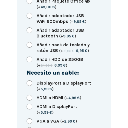
Añadir Paquete Office 📚
(
+
49,00
€
)
Añadir adaptador USB
WiFi 600mbps
(
+
9,95
€
)
Añadir adaptador USB
Bluetooth
(
+
9,95
€
)
Añadir pack de teclado y
ratón USB
(
+
19,95
€
9,95
€
)
Añadir HDD de 250GB
(
+
24,99
€
6,99
€
)
Necesito un cable:
DisplayPort a DisplayPort
(
+
5,99
€
)
HDMI a HDMI
(
+
4,99
€
)
HDMI a DisplayPort
(
+
5,99
€
)
VGA a VGA
(
+
2,99
€
)