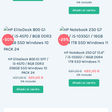
precio
precio
IVA incluido
original
actual
era:
es:
Añadir al carrito
1.422,69 €.
1.194,9
-50%
-29%
HP Notebook 250 G7 15.6″
/ i5-1035G1 / 16GB DDR4
HP EliteDesk 800 G1 SFF /
1TB SSD Windows 11
i5-4570 / 8GB DDR3
256GB SSD Windows 10
El
El
697,00
€
495,00
€
PACK 24
precio
precio
IVA incluido
El
El
437,00
€
220,00
€
original
actual
precio
precio
era:
es:
IVA incluido
Añadir al carrito
original
actual
697,00 €.
495,00 
era:
es:
Añadir al carrito
437,00 €.
220,00 €.