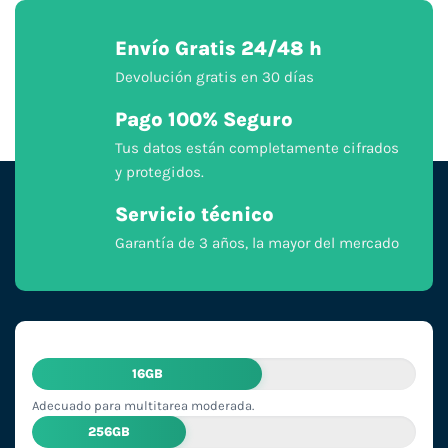
Envío Gratis 24/48 h
Devolución gratis en 30 días
Pago 100% Seguro
Tus datos están completamente cifrados
y protegidos.
Servicio técnico
Garantía de 3 años, la mayor del mercado
16GB
Adecuado para multitarea moderada.
256GB