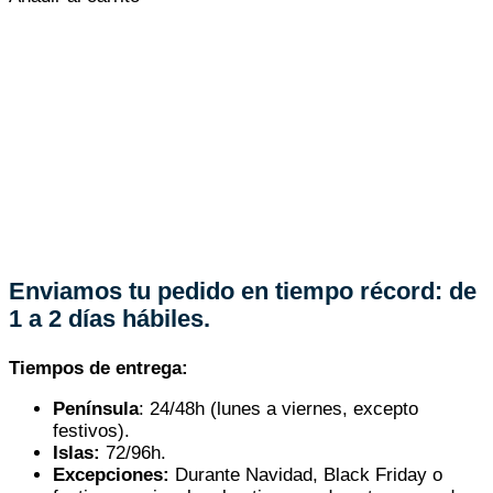
original
actual
era:
es:
1.119,00 €.
386,36 €.
Enviamos tu pedido en tiempo récord: de
1 a 2 días hábiles.
Tiempos de entrega:
Península
: 24/48h (lunes a viernes, excepto
festivos).
Islas:
72/96h.
Excepciones:
Durante Navidad, Black Friday o