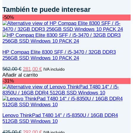
También te puede interesar
-50%
HP Compaq Elite 8300 SFF / i5-3470 / 32GB DDR3
256GB SSD Windows 10 PACK 24
El
El
562,00
€
281,00
€
IVA incluido
precio
precio
Añadir al carrito
original
actual
-31%
era:
es:
562,00 €.
281,00 €.
Lenovo ThinkPad T480 14″ / i5-8350U / 16GB DDR4
512GB SSD Windows 10
El
El
425,00
€
292,00
€
IVA incluido