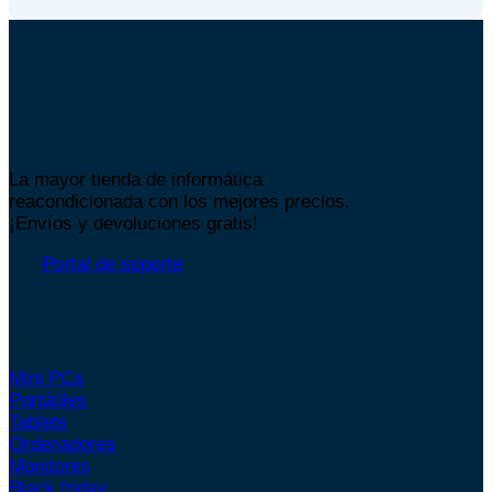
Compra con confianza.
La mayor tienda de informática
reacondicionada con los mejores precios.
¡Envíos y devoluciones gratis!
Portal de soporte
Tienda
Mini PCs
Portátiles
Tablets
Ordenadores
Monitores
Black friday