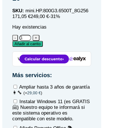
SKU:
mini.HP.800G3.6500T_8G256
171
,05 €
249,00 €
-31%
Hay existencias
Mini
PC
Añadir al carrito
HP
800
G3
/
i5-
Más servicios:
6500T
/
Ampliar hasta 3 años de garantía
8GB
👩‍🔧
(
+
29,00
€
)
DDR4
256GB
Instalar Windows 11 (es GRATIS
SSD
🤗)
Nuestro equipo te informará si
Windows
este sistema operativo es
10
compatible con este modelo.
cantidad