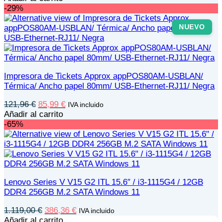
original
actual
-29%
era:
es:
179,07 €.
157,99 €.
NUEVO
Impresora de Tickets Approx appPOS80AM-USBLAN/
Térmica/ Ancho papel 80mm/ USB-Ethernet-RJ11/ Negra
El
El
121,96
€
85,99
€
IVA incluido
precio
precio
Añadir al carrito
original
actual
-65%
era:
es:
121,96 €.
85,99 €.
Lenovo Series V V15 G2 ITL 15.6″ / i3-1115G4 / 12GB
DDR4 256GB M.2 SATA Windows 11
El
El
1.119,00
€
386,36
€
IVA incluido
precio
precio
Añadir al carrito