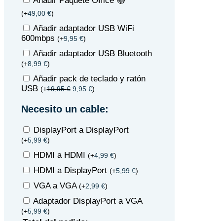
Añadir Paquete Office 📚
(
+
49,00
€
)
Añadir adaptador USB WiFi
600mbps
(
+
9,95
€
)
Añadir adaptador USB Bluetooth
(
+
8,99
€
)
Añadir pack de teclado y ratón
USB
(
+
19,95
€
9,95
€
)
Necesito un cable:
DisplayPort a DisplayPort
(
+
5,99
€
)
HDMI a HDMI
(
+
4,99
€
)
HDMI a DisplayPort
(
+
5,99
€
)
VGA a VGA
(
+
2,99
€
)
Adaptador DisplayPort a VGA
(
+
5,99
€
)