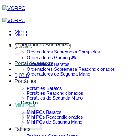
Saltar
al
contenido
Menú
Menú
Ordenadores Sobremesa
Buscar
por:
Ordenadores Sobremesa Completos
Ordenadores Gaming 🎮
Portal de soporte
Ordenadores Baratos
Ordenadores Sobremesa Reacondicionados
Ordenadores de Segunda Mano
0,00
€
Portátiles
Portátiles Baratos
Portátiles Reacondicionados
Portátiles de Segunda Mano
Carrito
Mini PCs
Mini PCs Baratos
Mini PCs Reacondicionados
Mini PCs de Segunda Mano
Tablets