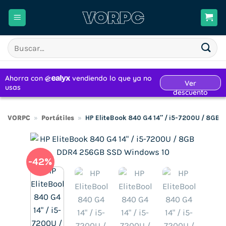
Saltar
al
contenido
Buscar
por:
VORPC
»
Portátiles
»
HP EliteBook 840 G4 14″ / i5-7200U / 8GB
-42%