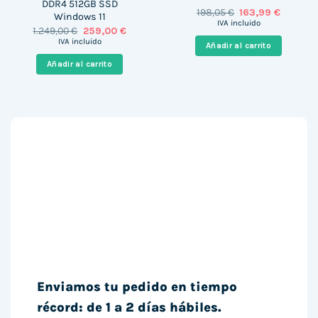
DDR4 512GB SSD
El
El
198,05
€
163,99
€
Windows 11
precio
precio
IVA incluido
El
El
1.249,00
€
259,00
€
original
actual
precio
precio
era:
es:
IVA incluido
Añadir al carrito
original
actual
198,05 €.
163,99 €
era:
es:
Añadir al carrito
1.249,00 €.
259,00 €.
Enviamos tu pedido en tiempo
récord: de 1 a 2 días hábiles.