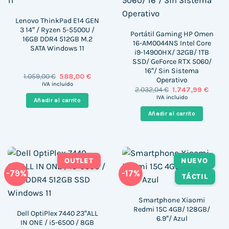
Lenovo ThinkPad E14 GEN
3 14″ / Ryzen 5-5500U /
Portátil Gaming HP Omen
16GB DDR4 512GB M.2
16-AM0044NS Intel Core
SATA Windows 11
i9-14900HX/ 32GB/ 1TB
SSD/ GeForce RTX 5060/
16″/ Sin Sistema
El
El
1.059,00
€
588,00
€
Operativo
precio
precio
IVA incluido
El
El
2.032,04
€
1.747,99
€
original
actual
precio
precio
era:
es:
IVA incluido
Añadir al carrito
original
actua
1.059,00 €.
588,00 €.
era:
es:
Añadir al carrito
2.032,04 €.
1.747,9
OUTLET
NUEVO
-79%
-17%
TÁCTIL
Smartphone Xiaomi
Redmi 15C 4GB/ 128GB/
Dell OptiPlex 7440 23″ALL
6.9″/ Azul
IN ONE / i5-6500 / 8GB