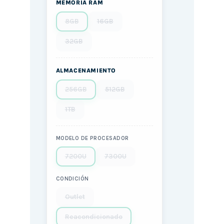
MEMORIA RAM
8GB
16GB
32GB
ALMACENAMIENTO
256GB
512GB
1TB
MODELO DE PROCESADOR
7200U
7300U
CONDICIÓN
Outlet
Reacondicionado