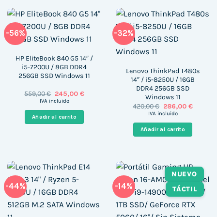
-56%
-32%
HP EliteBook 840 G5 14″ /
i5-7200U / 8GB DDR4
Lenovo ThinkPad T480s
256GB SSD Windows 11
14″ / i5-8250U / 16GB
DDR4 256GB SSD
El
El
559,00
€
245,00
€
Windows 11
precio
precio
IVA incluido
El
El
420,00
€
286,00
€
original
actual
precio
precio
era:
es:
IVA incluido
Añadir al carrito
original
actual
559,00 €.
245,00 €.
era:
es:
Añadir al carrito
420,00 €.
286,00 
NUEVO
-44%
-14%
TÁCTIL