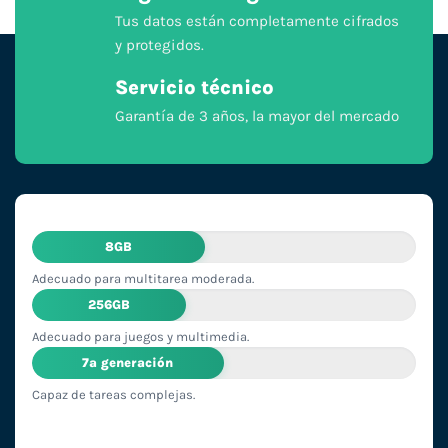
Tus datos están completamente cifrados
y protegidos.
Servicio técnico
Garantía de 3 años, la mayor del mercado
8GB
Adecuado para multitarea moderada.
256GB
Adecuado para juegos y multimedia.
7ª generación
Capaz de tareas complejas.