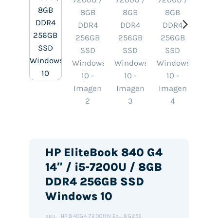
HP EliteBook 840 G4
14″ / i5-7200U / 8GB
DDR4 256GB SSD
Windows 10
HP.840G4.7200U.N.Es_8G256
SKU: