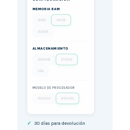
MEMORIA RAM
8GB
16GB
32GB
ALMACENAMIENTO
256GB
512GB
1TB
MODELO DE PROCESADOR
6500U
6600U
✓
30 días para devolución