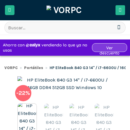
Saltar
al
contenido
Buscar
por:
VORPC
»
Portátiles
»
HP EliteBook 840 G3 14″ / i7-6600U / 16
-22%