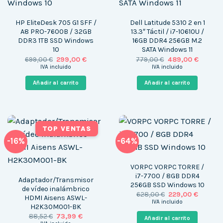
HP EliteDesk 705 G1 SFF /
Dell Latitude 5310 2 en 1
A8 PRO-7600B / 32GB
13.3″ Táctil / i7-10610U /
DDR3 1TB SSD Windows
16GB DDR4 256GB M.2
10
SATA Windows 11
El
El
El
El
699,00
€
299,00
€
779,00
€
489,00
€
precio
precio
precio
precio
IVA incluido
IVA incluido
original
actual
original
actual
era:
es:
era:
es:
Añadir al carrito
Añadir al carrito
699,00 €.
299,00 €.
779,00 €.
489,00 
TOP VENTAS
-16%
-64%
VORPC VORPC TORRE /
i7-7700 / 8GB DDR4
Adaptador/Transmisor
256GB SSD Windows 10
de vídeo inalámbrico
El
El
628,00
€
229,00
€
HDMI Aisens ASWL-
precio
precio
IVA incluido
H2K30M001-BK
original
actual
era:
es:
El
El
88,52
€
73,99
€
Añadir al carrito
628,00 €.
229,00 
precio
precio