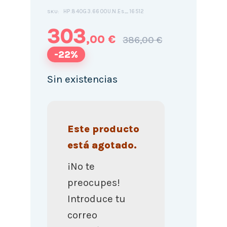
HP.840G3.6600U.N.Es_16512
SKU:
303
,00 €
386,00 €
-22%
Sin existencias
Este producto
está agotado.
¡No te
preocupes!
Introduce tu
correo