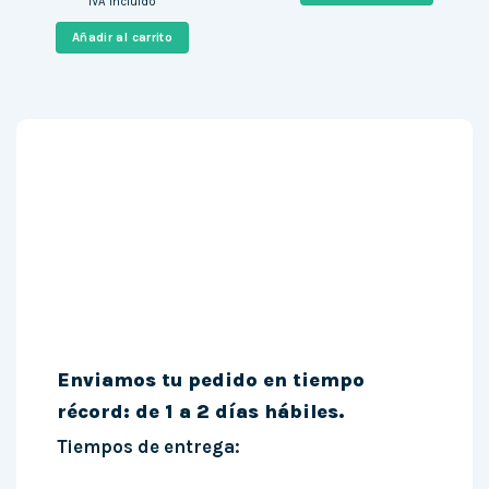
IVA incluido
original
actual
era:
es:
Añadir al carrito
88,52 €.
73,99 €.
Enviamos tu pedido en tiempo
récord: de 1 a 2 días hábiles.
Tiempos de entrega: