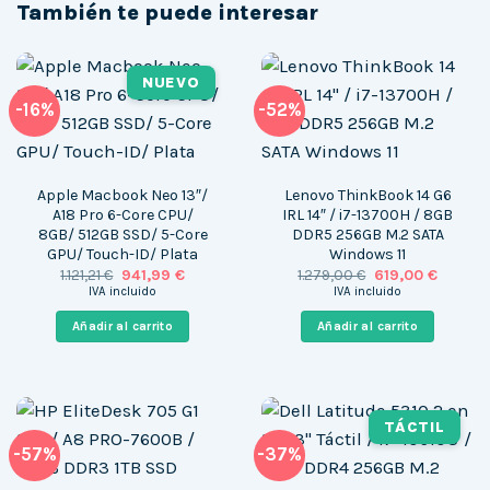
También te puede interesar
NUEVO
-16%
-52%
Apple Macbook Neo 13″/
Lenovo ThinkBook 14 G6
A18 Pro 6-Core CPU/
IRL 14″ / i7-13700H / 8GB
8GB/ 512GB SSD/ 5-Core
DDR5 256GB M.2 SATA
GPU/ Touch-ID/ Plata
Windows 11
El
El
El
El
1.121,21
€
941,99
€
1.279,00
€
619,00
€
precio
precio
precio
precio
IVA incluido
IVA incluido
original
actual
original
actual
era:
es:
era:
es:
Añadir al carrito
Añadir al carrito
1.121,21 €.
941,99 €.
1.279,00 €.
619,00 €
TÁCTIL
-57%
-37%