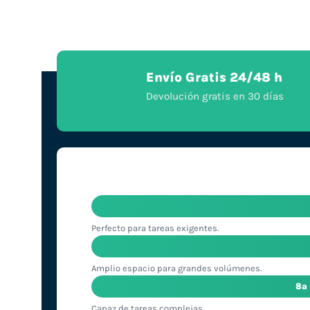
Envío Gratis 24/48 h
Devolución gratis en 30 días
Perfecto para tareas exigentes.
Amplio espacio para grandes volúmenes.
8ª
Capaz de tareas complejas.