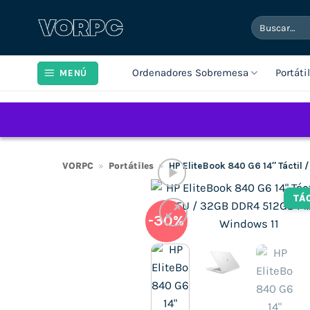
Saltar
Buscar
al
por:
contenido
Ordenadores Sobremesa
Portáti
MENÚ
VORPC
»
Portátiles
»
HP EliteBook 840 G6 14″ Táctil
TÁ
-30%