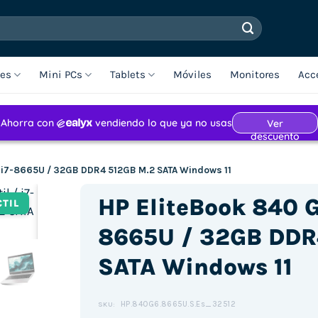
les
Mini PCs
Tablets
Móviles
Monitores
Acc
 / i7-8665U / 32GB DDR4 512GB M.2 SATA Windows 11
HP EliteBook 840 G6
CTIL
8665U / 32GB DDR
SATA Windows 11
Haz clic para aceptar cookies de
marketing y permitir este
contenido (Translation error)
HP.840G6.8665U.S.Es_32512
SKU: