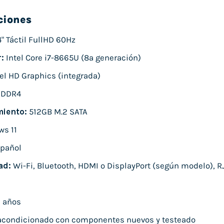
ciones
" Táctil FullHD 60Hz
:
Intel Core i7-8665U (8ª generación)
el HD Graphics (integrada)
 DDR4
iento:
512GB M.2 SATA
s 11
pañol
ad:
Wi-Fi, Bluetooth, HDMI o DisplayPort (según modelo), RJ
 años
condicionado con componentes nuevos y testeado