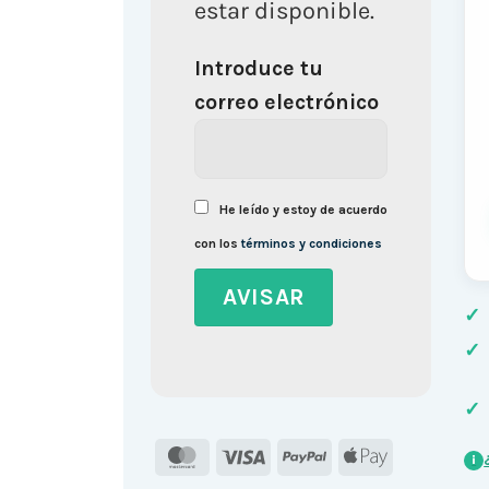
estar disponible.
Introduce tu
correo electrónico
He leído y estoy de acuerdo
con los
términos y condiciones
✓
✓
✓
MasterCard
Visa
PayPal
Apple
i
Pay