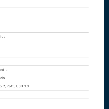
hics
antía
ado
 C, RJ45, USB 3.0