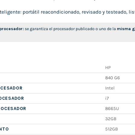
ligente: portátil reacondicionado, revisado y testeado, list
 procesador:
se garantiza el procesador publicado o uno de la
misma ge
HP
840 G6
OCESADOR
Intel
ROCESADOR
i7
ROCESADOR
8665U
32GB
NTO
512GB