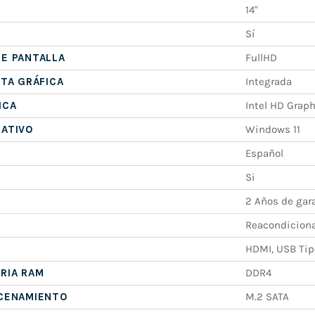
14"
Sí
E PANTALLA
FullHD
ETA GRÁFICA
Integrada
ICA
Intel HD Grap
RATIVO
Windows 11
Español
Si
2 Años de gar
Reacondicion
HDMI, USB Tipo
RIA RAM
DDR4
ACENAMIENTO
M.2 SATA