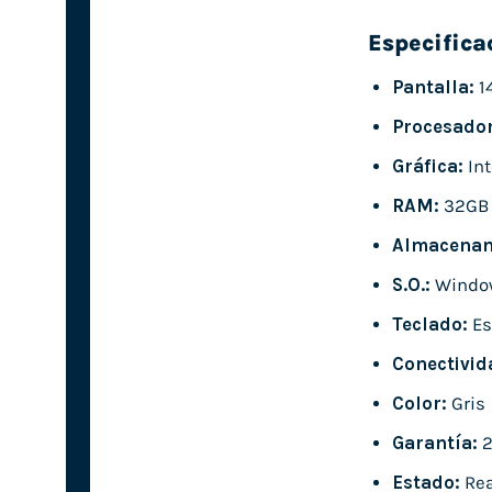
Especifica
Pantalla:
14
Procesador
Gráfica:
Int
RAM:
32GB
Almacenam
S.O.:
Window
Teclado:
Es
Conectivid
Color:
Gris
Garantía:
2
Estado:
Rea