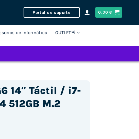
Portal de soporte
0,00
€
esorios de Informática
OUTLET🚨
 14″ Táctil / i7-
4 512GB M.2