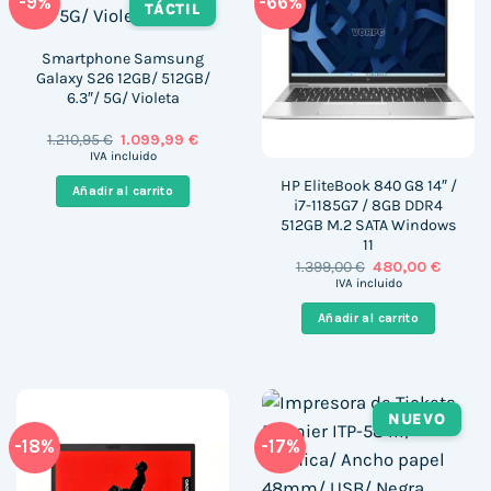
-9%
-66%
TÁCTIL
Smartphone Samsung
Galaxy S26 12GB/ 512GB/
6.3″/ 5G/ Violeta
El
El
1.210,95
€
1.099,99
€
precio
precio
IVA incluido
original
actual
era:
es:
HP EliteBook 840 G8 14″ /
Añadir al carrito
1.210,95 €.
1.099,99 €.
i7-1185G7 / 8GB DDR4
512GB M.2 SATA Windows
11
El
El
1.399,00
€
480,00
€
precio
precio
IVA incluido
original
actual
era:
es:
Añadir al carrito
1.399,00 €.
480,00 
NUEVO
-18%
-17%