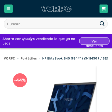
Saltar
al
contenido
Buscar
por:
VORPC
»
Portátiles
»
HP EliteBook 840 G8 14″ / i5-1145G7 / 32G
-44%
H