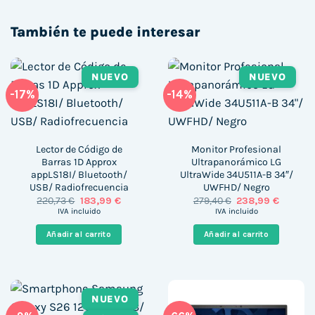
También te puede interesar
NUEVO
NUEVO
-17%
-14%
Lector de Código de
Monitor Profesional
Barras 1D Approx
Ultrapanorámico LG
appLS18I/ Bluetooth/
UltraWide 34U511A-B 34″/
USB/ Radiofrecuencia
UWFHD/ Negro
El
El
El
El
220,73
€
183,99
€
279,40
€
238,99
€
precio
precio
precio
precio
IVA incluido
IVA incluido
original
actual
original
actual
era:
es:
era:
es:
Añadir al carrito
Añadir al carrito
220,73 €.
183,99 €.
279,40 €.
238,99 
NUEVO