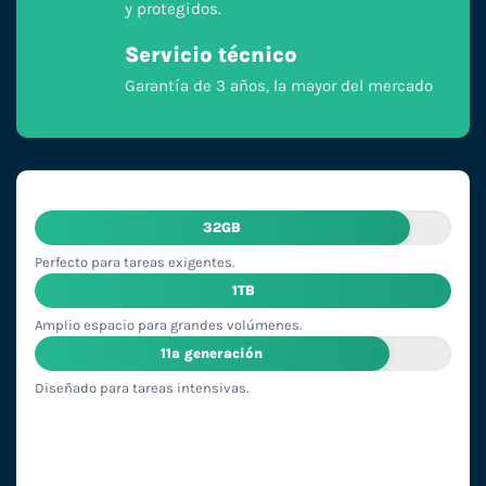
y protegidos.
Servicio técnico
Garantía de 3 años, la mayor del mercado
32GB
Perfecto para tareas exigentes.
1TB
Amplio espacio para grandes volúmenes.
11ª generación
Diseñado para tareas intensivas.