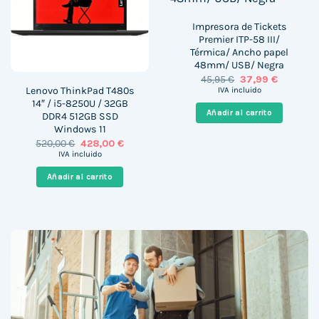
Impresora de Tickets
Premier ITP-58 III/
Térmica/ Ancho papel
48mm/ USB/ Negra
El
El
45,95
€
37,99
€
precio
precio
Lenovo ThinkPad T480s
IVA incluido
original
actual
14″ / i5-8250U / 32GB
era:
es:
Añadir al carrito
DDR4 512GB SSD
45,95 €.
37,99 €.
Windows 11
El
El
520,00
€
428,00
€
precio
precio
IVA incluido
original
actual
era:
es:
Añadir al carrito
520,00 €.
428,00 €.