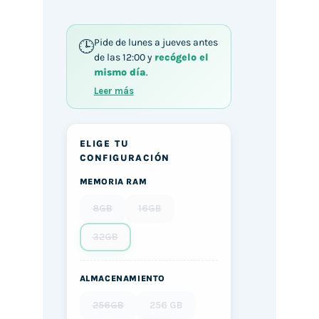
Pide de lunes a jueves antes
de las 12:00 y
recógelo el
mismo día
.
Leer más
ELIGE TU
CONFIGURACIÓN
MEMORIA RAM
8GB
16GB
32GB
ALMACENAMIENTO
256GB
256 GB