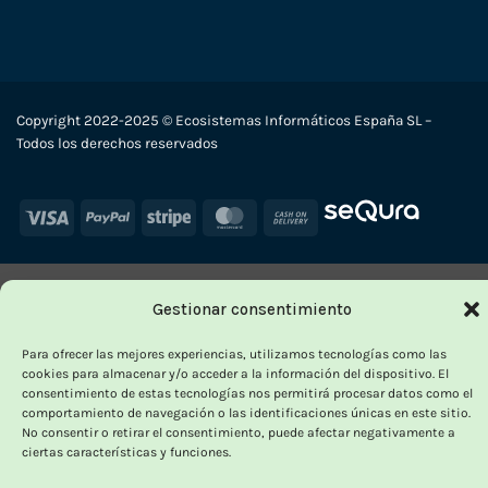
Copyright 2022-2025 © Ecosistemas Informáticos España SL –
Todos los derechos reservados
Visa
PayPal
Stripe
MasterCard
Cash
On
Delivery
Gestionar consentimiento
Para ofrecer las mejores experiencias, utilizamos tecnologías como las
cookies para almacenar y/o acceder a la información del dispositivo. El
consentimiento de estas tecnologías nos permitirá procesar datos como el
comportamiento de navegación o las identificaciones únicas en este sitio.
No consentir o retirar el consentimiento, puede afectar negativamente a
ciertas características y funciones.