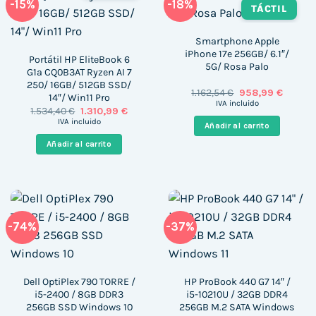
-15%
-18%
TÁCTIL
Smartphone Apple
iPhone 17e 256GB/ 6.1″/
Portátil HP EliteBook 6
5G/ Rosa Palo
G1a CQ0B3AT Ryzen AI 7
250/ 16GB/ 512GB SSD/
El
El
1.162,54
€
958,99
€
14″/ Win11 Pro
precio
precio
IVA incluido
El
El
1.534,40
€
1.310,99
€
original
actual
precio
precio
era:
es:
IVA incluido
Añadir al carrito
original
actual
1.162,54 €.
958,99 
era:
es:
Añadir al carrito
1.534,40 €.
1.310,99 €.
-74%
-37%
Dell OptiPlex 790 TORRE /
HP ProBook 440 G7 14″ /
i5-2400 / 8GB DDR3
i5-10210U / 32GB DDR4
256GB SSD Windows 10
256GB M.2 SATA Windows