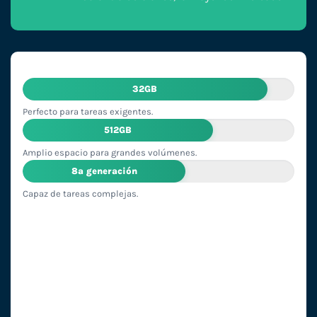
32GB
Perfecto para tareas exigentes.
512GB
Amplio espacio para grandes volúmenes.
8ª generación
Capaz de tareas complejas.