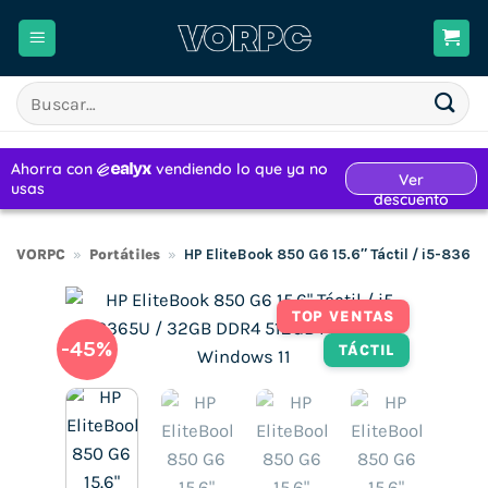
Saltar
al
contenido
Buscar
por:
VORPC
»
Portátiles
»
HP EliteBook 850 G6 15.6″ Táctil / i5-836
TOP VENTAS
-45%
TÁCTIL