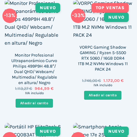
NUEVO
TOP VENTAS
-13%
-33%
NUEVO
VORPC Gaming Shadow
GAMING / Ryzen 5-5500
Monitor Profesional
RTX 5060 / 16GB DDR4
Ultrapanorámico Curvo
1TB M.2 NVMe Windows 11
Philips 499P9H 48.8″/
PACK 24
Dual QHD/ Webcam/
Multimedia/ Regulable
El
El
1.746,00
€
1.172,00
€
en altura/ Negro
precio
precio
IVA incluido
El
El
1.113,27
€
964,99
€
original
actual
precio
precio
era:
es:
IVA incluido
Añadir al carrito
original
actual
1.746,00 €.
1.172,00
era:
es:
Añadir al carrito
1.113,27 €.
964,99 €.
NUEVO
NUEVO