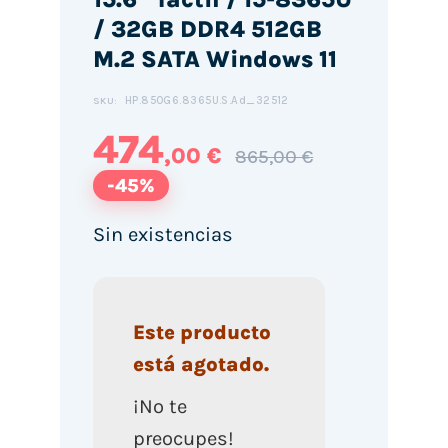
/ 32GB DDR4 512GB
M.2 SATA Windows 11
HP.850G6.8365U.S.Ad_32512
SKU:
474
,00 €
865,00 €
-45%
Sin existencias
Este producto
está agotado.
¡No te
preocupes!