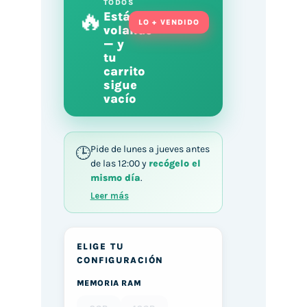
TODOS
🔥
Está
LO + VENDIDO
volando
— y
tu
carrito
sigue
vacío
Pide de lunes a jueves antes
de las 12:00 y
recógelo el
mismo día
.
Leer más
ELIGE TU
CONFIGURACIÓN
MEMORIA RAM