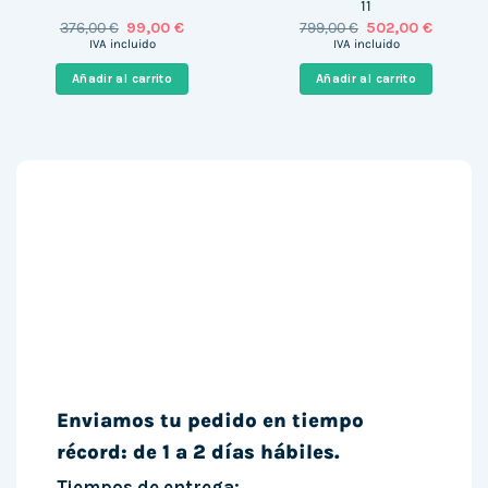
11
El
El
El
El
376,00
€
99,00
€
799,00
€
502,00
€
precio
precio
precio
precio
IVA incluido
IVA incluido
original
actual
original
actual
era:
es:
era:
es:
Añadir al carrito
Añadir al carrito
376,00 €.
99,00 €.
799,00 €.
502,00 €
Enviamos tu pedido en tiempo
récord: de 1 a 2 días hábiles.
Tiempos de entrega: