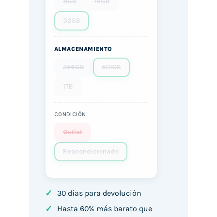
8GB
16GB
32GB
ALMACENAMIENTO
256GB
512GB
1TB
CONDICIÓN
Outlet
Reacondicionado
✓
30 días para devolución
✓
Hasta 60% más barato que