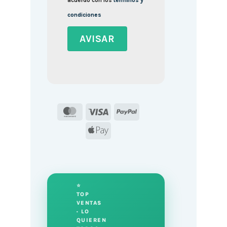
acuerdo con los
términos y
condiciones
MasterCard
Visa
PayPal
Apple
Pay
⭐
TOP
VENTAS
· LO
QUIEREN