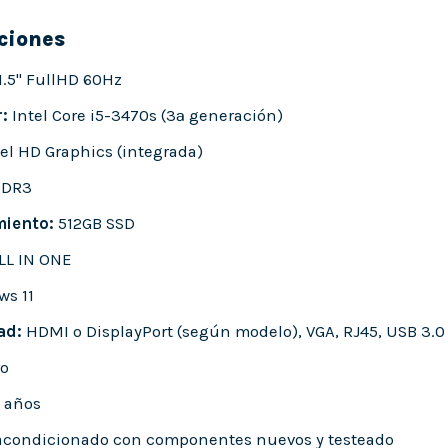
ciones
1.5" FullHD 60Hz
:
Intel Core i5-3470s (3ª generación)
el HD Graphics (integrada)
DDR3
iento:
512GB SSD
LL IN ONE
s 11
ad:
HDMI o DisplayPort (según modelo), VGA, RJ45, USB 3.0
o
 años
condicionado con componentes nuevos y testeado