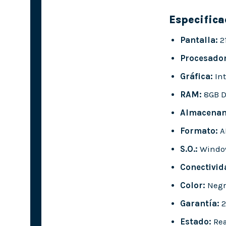
Especifica
Pantalla:
2
Procesador
Gráfica:
Int
RAM:
8GB 
Almacenam
Formato:
A
S.O.:
Window
Conectivid
Color:
Negr
Garantía:
2
Estado:
Rea