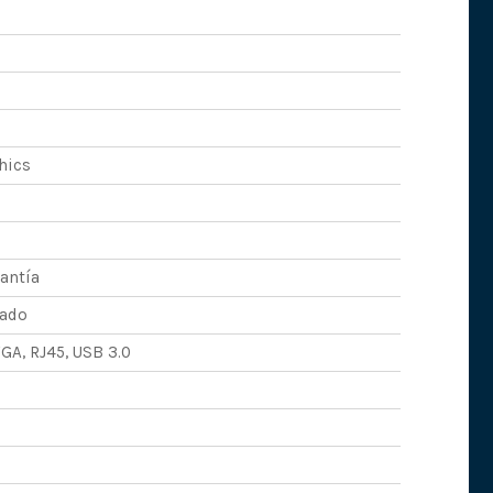
hics
antía
nado
VGA, RJ45, USB 3.0