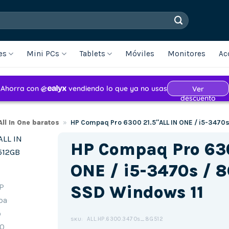
es
Mini PCs
Tablets
Móviles
Monitores
Ac
ll In One baratos
»
HP Compaq Pro 6300 21.5″ALL IN ONE / i5-3470
HP Compaq Pro 630
ONE / i5-3470s / 
SSD Windows 11
ALL.HP.6300.3470s_8G512
SKU: