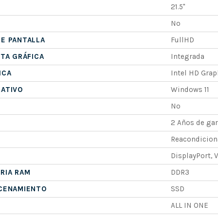
21.5"
No
E PANTALLA
FullHD
ETA GRÁFICA
Integrada
ICA
Intel HD Grap
RATIVO
Windows 11
No
2 Años de gar
Reacondicio
DisplayPort, 
RIA RAM
DDR3
ACENAMIENTO
SSD
ALL IN ONE