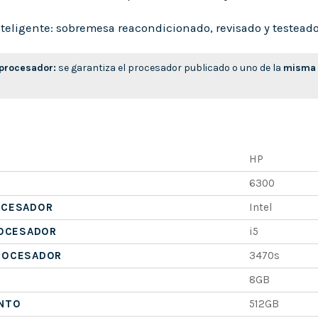
eligente: sobremesa reacondicionado, revisado y testeado, l
 procesador:
se garantiza el procesador publicado o uno de la
misma 
HP
6300
OCESADOR
Intel
ROCESADOR
i5
ROCESADOR
3470s
8GB
NTO
512GB