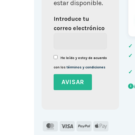
estar disponible.
Introduce tu
correo electrónico
✓
✓
He leído y estoy de acuerdo
con los
términos y condiciones
✓
i
MasterCard
Visa
PayPal
Apple
Pay