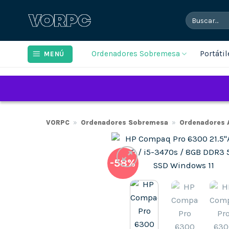
Saltar
Buscar
al
por:
contenido
Ordenadores Sobremesa
Portátil
MENÚ
VORPC
»
Ordenadores Sobremesa
»
Ordenadores A
-58%