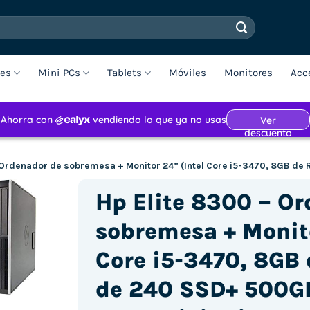
les
Mini PCs
Tablets
Móviles
Monitores
Acc
 Ordenador de sobremesa + Monitor 24” (Intel Core i5-3470, 8GB de
Hp Elite 8300 – O
sobremesa + Monito
Core i5-3470, 8GB 
de 240 SSD+ 500GB