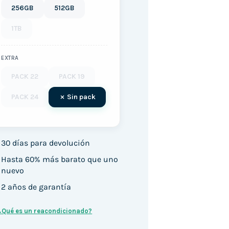
256GB
512GB
1TB
EXTRA
PACK 22
PACK 19
PACK 24
Sin pack
30 días para devolución
Hasta 60% más barato que uno
nuevo
2 años de garantía
¿Qué es un reacondicionado?