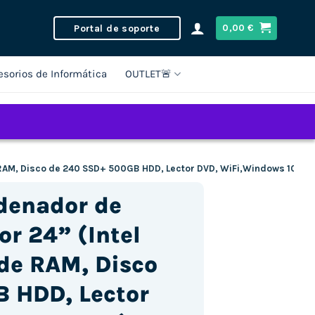
Portal de soporte
0,00
€
esorios de Informática
OUTLET🚨
 RAM, Disco de 240 SSD+ 500GB HDD, Lector DVD, WiFi,Windows 10 Pr
rdenador de
r 24” (Intel
de RAM, Disco
 HDD, Lector