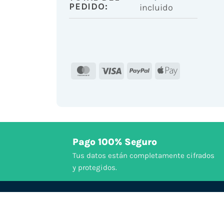
PEDIDO:
incluido
MasterCard
Visa
PayPal
Apple
Pay
Pago 100% Seguro
Tus datos están completamente cifrados
y protegidos.