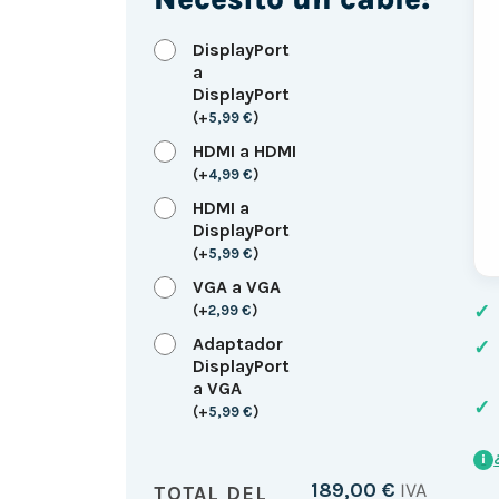
DisplayPort
a
DisplayPort
(
+
5,99
€
)
HDMI a HDMI
(
+
4,99
€
)
HDMI a
DisplayPort
(
+
5,99
€
)
VGA a VGA
✓
(
+
2,99
€
)
Adaptador
✓
DisplayPort
a VGA
✓
(
+
5,99
€
)
i
189,00
€
IVA
TOTAL DEL