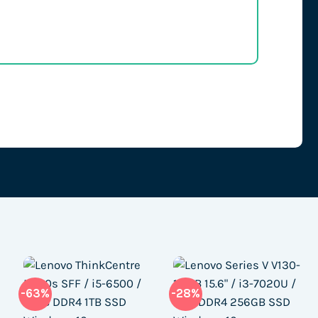
-63%
-28%