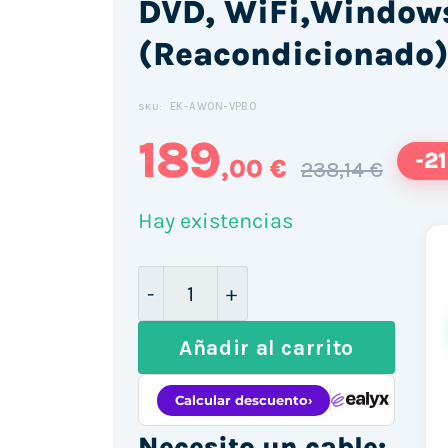
DVD, WiFi,Windows
(Reacondicionado
EK-AWON-VPB0
SKU:
189
-2
,00 €
238,14 €
Hay existencias
Hp Elite 8300 - Ordenador de so
Añadir al carrito
Necesito un cable: