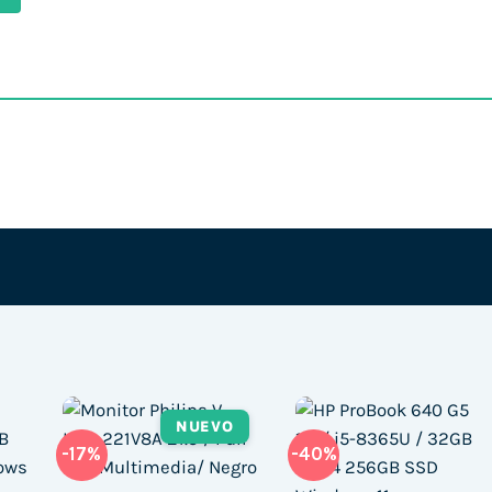
NUEVO
-17%
-40%