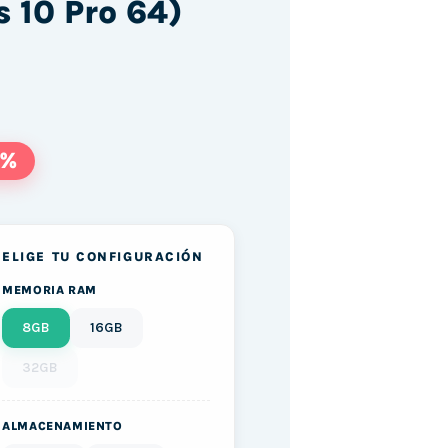
 10 Pro 64)
)
1%
ELIGE TU CONFIGURACIÓN
bremesa + Monitor 24'' (Intel Core i5-3470, 8G
MEMORIA RAM
8GB
16GB
32GB
ALMACENAMIENTO