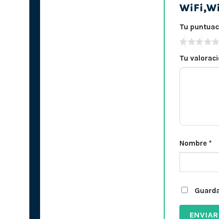
WiFi,Wi
Tu puntua
Tu valorac
Nombre
*
Guarda