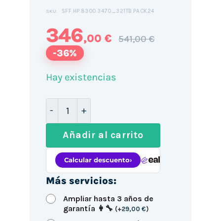
SFF.HP.8300.3470_321TB.PACK24
SKU:
346
,00 €
541,00 €
-36%
Hay existencias
HP Compaq Elite 8300 SFF / i5-3470 / 
Añadir al carrito
Más servicios:
Ampliar hasta 3 años de
garantía 👩‍🔧
(
+
29,00
€
)