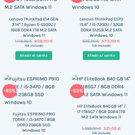
Lenovo ThinkPad E14 GEN
Lenovo ThinkPad E570
3 14″ / Ryzen 5-5500U /
15.6″ / i5-7200U / 32GB
16GB DDR4 1TB M.2 SATA
DDR4 512GB M.2 SATA
Windows 11
Windows 10
El
El
El
El
1.119,00
€
628,00
€
695,00
€
573,00
€
precio
precio
precio
precio
IVA incluido
IVA incluido
original
actual
original
actual
era:
es:
era:
es:
Añadir al carrito
Añadir al carrito
1.119,00 €.
628,00 €.
695,00 €.
573,00 €
-65%
-63%
HP EliteBook 840 G8 14″ /
i7-1185G7 / 8GB DDR4 1TB
Fujitsu ESPRIMO P910
M.2 SATA Windows 11
TORRE / i5-3470 / 8GB
DDR3 256GB SSD
El
El
1.399,00
€
521,00
€
Windows 10
precio
precio
IVA incluido