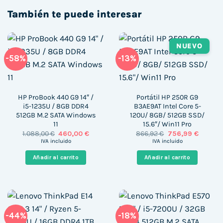
También te puede interesar
NUEVO
-58%
-13%
HP ProBook 440 G9 14″ /
Portátil HP 250R G9
i5-1235U / 8GB DDR4
B3AE9AT Intel Core 5-
512GB M.2 SATA Windows
120U/ 8GB/ 512GB SSD/
11
15.6″/ Win11 Pro
El
El
El
El
1.088,00
€
460,00
€
866,92
€
756,99
€
precio
precio
precio
precio
IVA incluido
IVA incluido
original
actual
original
actual
era:
es:
era:
es:
Añadir al carrito
Añadir al carrito
1.088,00 €.
460,00 €.
866,92 €.
756,99 
-44%
-18%