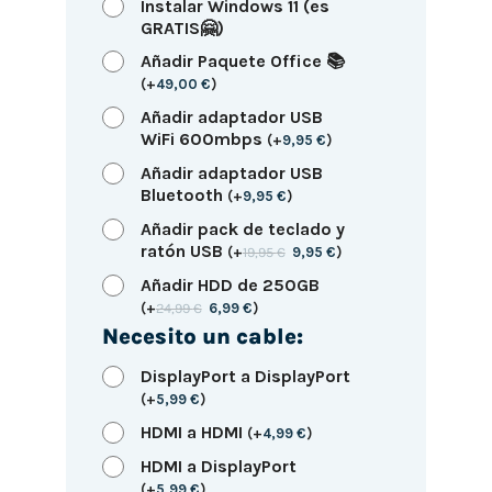
Instalar Windows 11 (es
GRATIS🤗)
Añadir Paquete Office 📚
(
+
49,00
€
)
Añadir adaptador USB
WiFi 600mbps
(
+
9,95
€
)
Añadir adaptador USB
Bluetooth
(
+
9,95
€
)
Añadir pack de teclado y
ratón USB
(
+
19,95
€
9,95
€
)
Añadir HDD de 250GB
(
+
24,99
€
6,99
€
)
Necesito un cable:
DisplayPort a DisplayPort
(
+
5,99
€
)
HDMI a HDMI
(
+
4,99
€
)
HDMI a DisplayPort
(
+
5,99
€
)