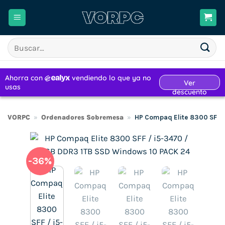
Saltar
al
contenido
Buscar
por:
VORPC
»
Ordenadores Sobremesa
»
HP Compaq Elite 8300 SFF 
-36%