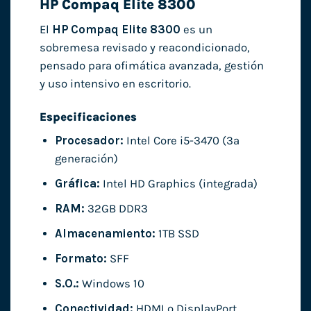
HP Compaq Elite 8300
El
HP Compaq Elite 8300
es un
sobremesa revisado y reacondicionado,
pensado para ofimática avanzada, gestión
y uso intensivo en escritorio.
Especificaciones
Procesador:
Intel Core i5-3470 (3ª
generación)
Gráfica:
Intel HD Graphics (integrada)
RAM:
32GB DDR3
Almacenamiento:
1TB SSD
Formato:
SFF
S.O.:
Windows 10
Conectividad:
HDMI o DisplayPort