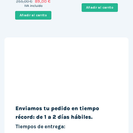
El
El
255,00
€
89,00
€
original
actual
precio
precio
era:
es:
IVA incluido
Añadir al carrito
original
actual
1.399,00 €.
521,00 €
era:
es:
Añadir al carrito
255,00 €.
89,00 €.
Enviamos tu pedido en tiempo
récord: de 1 a 2 días hábiles.
Tiempos de entrega: