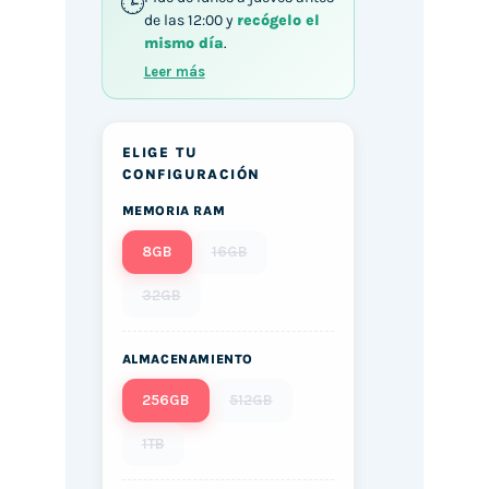
de las 12:00 y
recógelo el
mismo día
.
Leer más
ELIGE TU
CONFIGURACIÓN
MEMORIA RAM
8GB
16GB
32GB
ALMACENAMIENTO
256GB
512GB
1TB