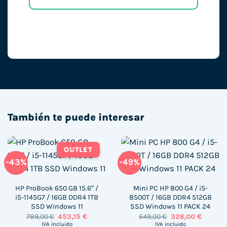
También te puede interesar
OUTLET
-43%
-49%
HP ProBook 650 G8 15.6″ /
Mini PC HP 800 G4 / i5-
i5-1145G7 / 16GB DDR4 1TB
8500T / 16GB DDR4 512GB
SSD Windows 11
SSD Windows 11 PACK 24
El
El
El
El
789,00
€
453,15
€
649,00
€
328,00
€
precio
precio
precio
precio
IVA incluido
IVA incluido