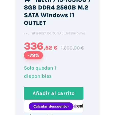
8GB DDR4 256GB M.2
SATA Windows 11
OUTLET
HP.840G7.10310U.S.Ad_8G256.Outlet
SKU:
336
,52 €
1.600,00 €
-79%
Solo quedan 1
disponibles
Añadir al carrito