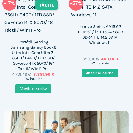
-17%
-57%
TÁCTIL
Lenovo Series V V15 G2
ITL 15.6″ / i3-1115G4 / 8GB
DDR4 1TB M.2 SATA
Portátil Gaming
Windows 11
Samsung Galaxy Book6
Ultra Intel Core Ultra 7-
356H/ 64GB/ 1TB SSD/
El
El
1.059,00
€
460,00
€
precio
precio
GeForce RTX 5070/ 16″
IVA incluido
original
actual
Táctil/ Win11 Pro
era:
es:
Añadir al carrito
El
El
4.701,48
€
3.881,99
€
1.059,00 €.
460,00 
precio
precio
IVA incluido
original
actual
era:
es:
Añadir al carrito
4.701,48 €.
3.881,99 €.