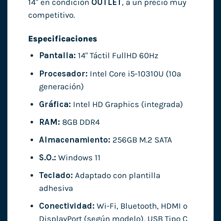
14″ en condición
OUTLET
, a un precio muy
competitivo.
Especificaciones
Pantalla:
14" Táctil FullHD 60Hz
Procesador:
Intel Core i5-10310U (10ª
generación)
Gráfica:
Intel HD Graphics (integrada)
RAM:
8GB DDR4
Almacenamiento:
256GB M.2 SATA
S.O.:
Windows 11
Teclado:
Adaptado con plantilla
adhesiva
Conectividad:
Wi-Fi, Bluetooth, HDMI o
DisplayPort (según modelo), USB Tipo C