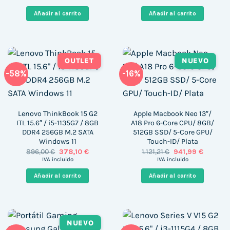
original
actual
original
actual
era:
es:
era:
es:
Añadir al carrito
Añadir al carrito
789,00 €.
453,15 €.
649,00 €.
328,00 
OUTLET
NUEVO
-58%
-16%
Lenovo ThinkBook 15 G2
Apple Macbook Neo 13″/
ITL 15.6″ / i5-1135G7 / 8GB
A18 Pro 6-Core CPU/ 8GB/
DDR4 256GB M.2 SATA
512GB SSD/ 5-Core GPU/
Windows 11
Touch-ID/ Plata
El
El
El
El
896,00
€
378,10
€
1.121,21
€
941,99
€
precio
precio
precio
precio
IVA incluido
IVA incluido
original
actual
original
actual
era:
es:
era:
es:
Añadir al carrito
Añadir al carrito
896,00 €.
378,10 €.
1.121,21 €.
941,99 €
NUEVO