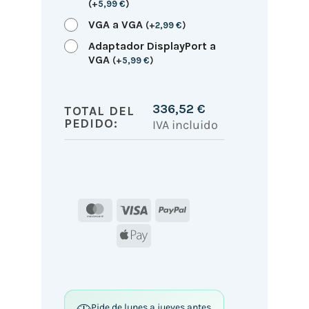
(
+
5,99
€
)
VGA a VGA
(
+
2,99
€
)
Adaptador DisplayPort a
VGA
(
+
5,99
€
)
336,52
€
TOTAL DEL
PEDIDO:
IVA incluido
MasterCard
Visa
PayPal
Apple
Pay
Pide de lunes a jueves antes