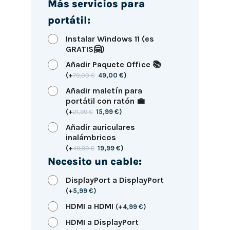
Más servicios para
portátil:
Instalar Windows 11 (es
GRATIS🤗)
Añadir Paquete Office 📚
(
+
79,00
€
49,00
€
)
Añadir maletín para
portátil con ratón 💼
(
+
21,99
€
15,99
€
)
Añadir auriculares
inalámbricos
(
+
49,99
€
19,99
€
)
Necesito un cable:
DisplayPort a DisplayPort
(
+
5,99
€
)
HDMI a HDMI
(
+
4,99
€
)
HDMI a DisplayPort