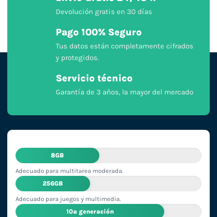
Devolución gratis en 30 días
Pago 100% Seguro
Tus datos están completamente cifrados
y protegidos.
Servicio técnico
Garantía de 3 años, la mayor del mercado
8GB
Adecuado para multitarea moderada.
256GB
Adecuado para juegos y multimedia.
10ª generación