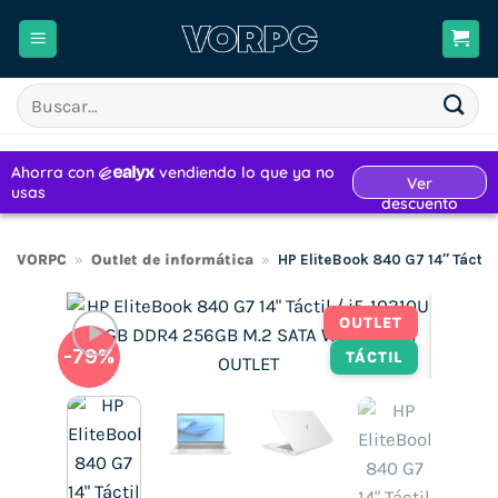
Saltar
al
contenido
Buscar
por:
VORPC
»
Outlet de informática
»
HP EliteBook 840 G7 14″ Tácti
OUTLET
-79%
TÁCTIL
H