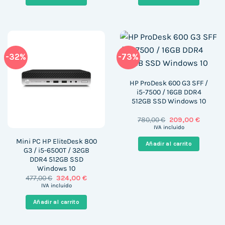
83,10 €.
71,99 €.
1.399,00 €.
909,00 
-32%
-73%
HP ProDesk 600 G3 SFF /
i5-7500 / 16GB DDR4
512GB SSD Windows 10
El
El
780,00
€
209,00
€
precio
precio
IVA incluido
original
actual
era:
es:
Mini PC HP EliteDesk 800
Añadir al carrito
780,00 €.
209,00 
G3 / i5-6500T / 32GB
DDR4 512GB SSD
Windows 10
El
El
477,00
€
324,00
€
precio
precio
IVA incluido
original
actual
era:
es:
Añadir al carrito
477,00 €.
324,00 €.