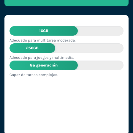
16GB
Adecuado para multitarea moderada.
256GB
Adecuado para juegos y multimedia.
8ª generación
Capaz de tareas complejas.