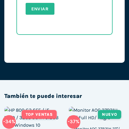
También te puede interesar
TOP VENTAS
NUEVO
-34%
-37%
Monitor AOC 27B31H 27″/