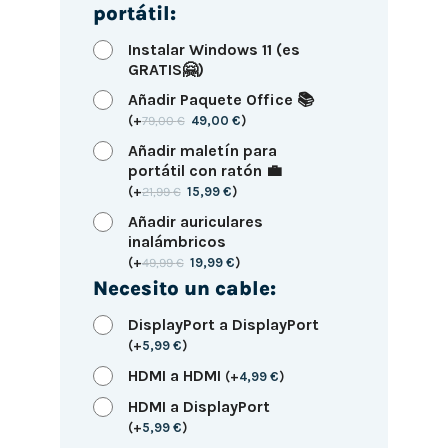
portátil:
Instalar Windows 11 (es
GRATIS🤗)
Añadir Paquete Office 📚
(
+
79,00
€
49,00
€
)
Añadir maletín para
portátil con ratón 💼
(
+
21,99
€
15,99
€
)
Añadir auriculares
inalámbricos
(
+
49,99
€
19,99
€
)
Necesito un cable:
DisplayPort a DisplayPort
(
+
5,99
€
)
HDMI a HDMI
(
+
4,99
€
)
HDMI a DisplayPort
(
+
5,99
€
)