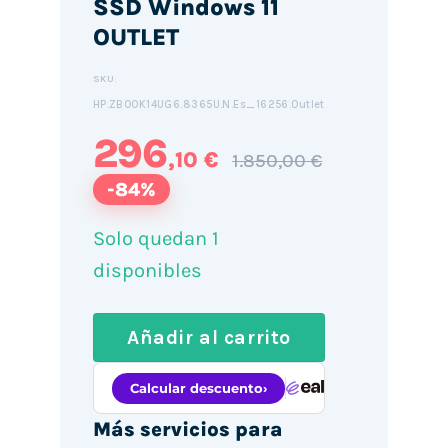
SSD Windows 11
OUTLET
SKU:
HP.ZBOOK14UG6.8365U.N.Es_16256.Outlet
296
,10 €
1.850,00 €
-84%
Solo quedan 1
disponibles
Añadir al carrito
Más servicios para