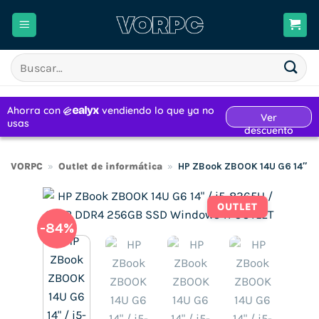
Saltar
al
contenido
Buscar
por:
VORPC
»
Outlet de informática
»
HP ZBook ZBOOK 14U G6 14″ /
OUTLET
-84%