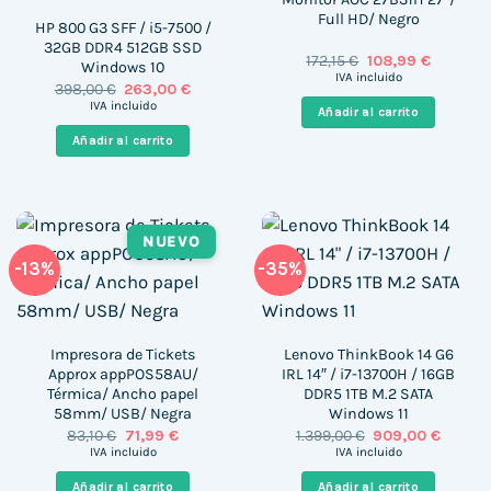
Full HD/ Negro
HP 800 G3 SFF / i5-7500 /
32GB DDR4 512GB SSD
El
El
172,15
€
108,99
€
Windows 10
precio
precio
IVA incluido
El
El
398,00
€
263,00
€
original
actual
precio
precio
era:
es:
IVA incluido
Añadir al carrito
original
actual
172,15 €.
108,99 €.
era:
es:
Añadir al carrito
398,00 €.
263,00 €.
NUEVO
-13%
-35%
Impresora de Tickets
Lenovo ThinkBook 14 G6
Approx appPOS58AU/
IRL 14″ / i7-13700H / 16GB
Térmica/ Ancho papel
DDR5 1TB M.2 SATA
58mm/ USB/ Negra
Windows 11
El
El
El
El
83,10
€
71,99
€
1.399,00
€
909,00
€
precio
precio
precio
precio
IVA incluido
IVA incluido
original
actual
original
actual
era:
es:
era:
es:
Añadir al carrito
Añadir al carrito