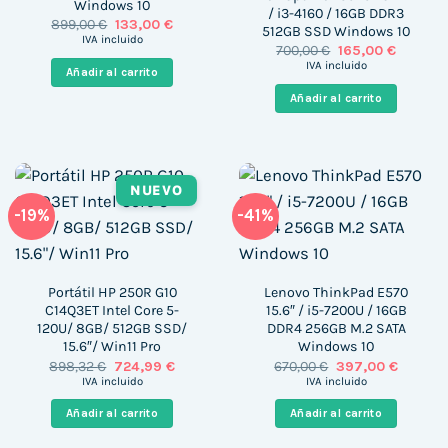
Windows 10
/ i3-4160 / 16GB DDR3
El
El
899,00
€
133,00
€
512GB SSD Windows 10
precio
precio
IVA incluido
El
El
700,00
€
165,00
€
original
actual
precio
precio
era:
es:
IVA incluido
Añadir al carrito
original
actual
899,00 €.
133,00 €.
era:
es:
Añadir al carrito
700,00 €.
165,00 €
NUEVO
-19%
-41%
Portátil HP 250R G10
Lenovo ThinkPad E570
C14Q3ET Intel Core 5-
15.6″ / i5-7200U / 16GB
120U/ 8GB/ 512GB SSD/
DDR4 256GB M.2 SATA
15.6″/ Win11 Pro
Windows 10
El
El
El
El
898,32
€
724,99
€
670,00
€
397,00
€
precio
precio
precio
precio
IVA incluido
IVA incluido
original
actual
original
actual
era:
es:
era:
es:
Añadir al carrito
Añadir al carrito
898,32 €.
724,99 €.
670,00 €.
397,00 €