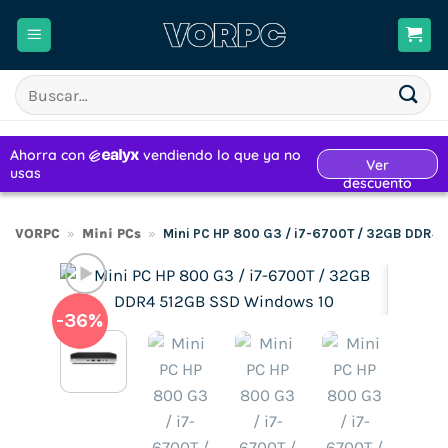
Saltar
al
contenido
Buscar
por:
VORPC
»
Mini PCs
»
Mini PC HP 800 G3 / i7-6700T / 32GB DDR4
-36%
H