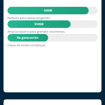
32GB
Perfecto para tareas exigentes.
512GB
Amplio espacio para grandes volúmenes.
6ª generación
Capaz de tareas complejas.