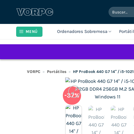
Saltar
Buscar
al
por:
contenido
Ordenadores Sobremesa
Portáti
MENÚ
VORPC
»
Portátiles
»
HP ProBook 440 G7 14″ / i5-10
-37%