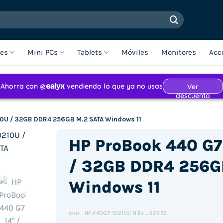
les
Mini PCs
Tablets
Móviles
Monitores
Acc
210U / 32GB DDR4 256GB M.2 SATA Windows 11
HP ProBook 440 G7 
/ 32GB DDR4 256G
Windows 11
HP.440G7.10210U.N.Es_32256
SKU: