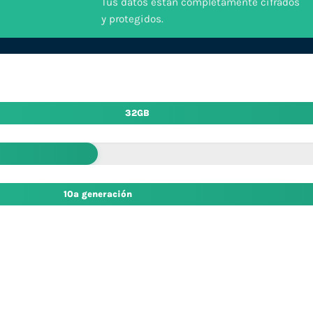
Tus datos están completamente cifrados
y protegidos.
32GB
10ª generación