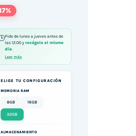
37%
Pide de lunes a jueves antes de
las 12:00 y
recógelo el mismo
día
.
0U / 32GB DDR4 256GB M.2 SATA Windows 11 cant
Leer más
ELIGE TU CONFIGURACIÓN
MEMORIA RAM
8GB
16GB
32GB
ALMACENAMIENTO