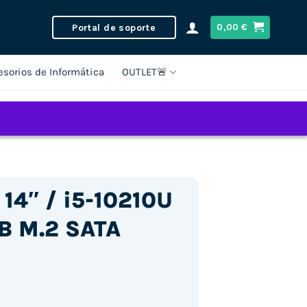
Portal de soporte
0,00
€
esorios de Informática
OUTLET🚨
14″ / i5-10210U
B M.2 SATA