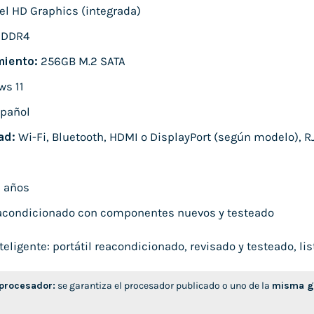
el HD Graphics (integrada)
 DDR4
iento:
256GB M.2 SATA
s 11
pañol
ad:
Wi-Fi, Bluetooth, HDMI o DisplayPort (según modelo), RJ
 años
condicionado con componentes nuevos y testeado
ligente: portátil reacondicionado, revisado y testeado, list
 procesador:
se garantiza el procesador publicado o uno de la
misma ge