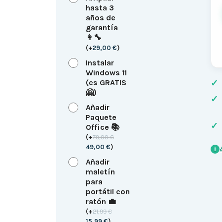
hasta 3
años de
garantía
👩‍🔧
(
+
29,00
€
)
Instalar
Windows 11
(es GRATIS
✓
🤗)
✓
Añadir
Paquete
✓
Office 📚
(
+
79,00
€
49,00
€
)
i
Añadir
maletín
para
portátil con
ratón 💼
(
+
21,99
€
15,99
€
)