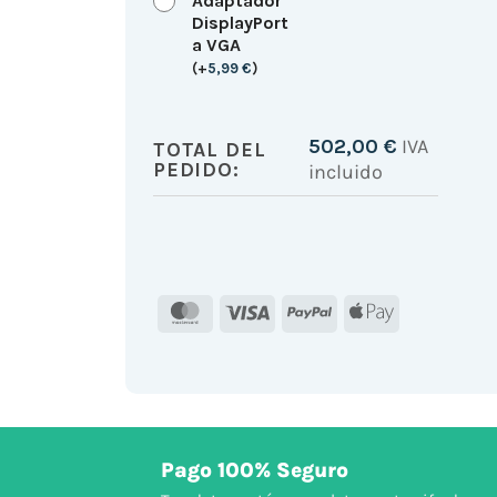
Adaptador
DisplayPort
a VGA
(
+
5,99
€
)
502,00
€
IVA
TOTAL DEL
PEDIDO:
incluido
MasterCard
Visa
PayPal
Apple
Pay
Pago 100% Seguro