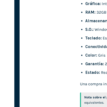
Gráfica:
Int
RAM:
32GB
Almacenam
S.O.:
Window
Teclado:
Es
Conectivid
Color:
Gris
Garantía:
2
Estado:
Rea
Una compra inte
Nota sobre el
equivalentes.