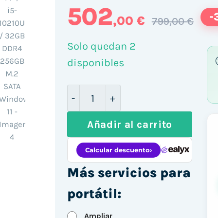
502
-
,00 €
799,00 €
Solo quedan 2
disponibles
HP ProBook 440 G7 14" / i5-1021
Añadir al carrito
Más servicios para
portátil:
Ampliar