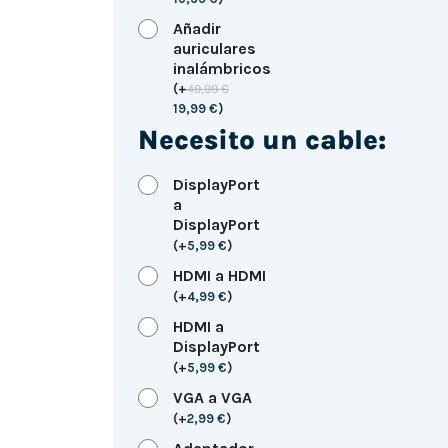
Añadir
auriculares
inalámbricos
(
+
49,99
€
19,99
€
)
Necesito un cable:
DisplayPort
a
DisplayPort
(
+
5,99
€
)
HDMI a HDMI
(
+
4,99
€
)
HDMI a
DisplayPort
(
+
5,99
€
)
VGA a VGA
(
+
2,99
€
)