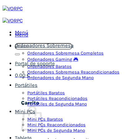
Saltar
al
contenido
Menú
Menú
Ordenadores Sobremesa
Buscar
por:
Ordenadores Sobremesa Completos
Ordenadores Gaming 🎮
Portal de soporte
Ordenadores Baratos
Ordenadores Sobremesa Reacondicionados
0,00
€
Ordenadores de Segunda Mano
Portátiles
Portátiles Baratos
Portátiles Reacondicionados
Carrito
Portátiles de Segunda Mano
Mini PCs
Mini PCs Baratos
Mini PCs Reacondicionados
Mini PCs de Segunda Mano
Tablets