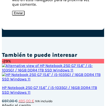
que comente.
También te puede interesar
-29%
HP Notebook 250 G7 15.6″ / i5-1035G1 / 16GB DDR4 1TB
SSD Windows 11
El
El
697,00
€
495,00
€
IVA incluido
precio
precio
Añadir al carrito