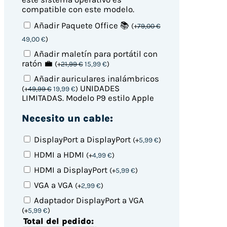
Windows
compatible con este modelo.
11
cantidad
Añadir Paquete Office 📚
(
+
79,00
€
49,00
€
)
Añadir maletín para portátil con
ratón 💼
(
+
21,99
€
15,99
€
)
Añadir auriculares inalámbricos
UNIDADES
(
+
49,99
€
19,99
€
)
LIMITADAS. Modelo P9 estilo Apple
Necesito un cable:
DisplayPort a DisplayPort
(
+
5,99
€
)
HDMI a HDMI
(
+
4,99
€
)
HDMI a DisplayPort
(
+
5,99
€
)
VGA a VGA
(
+
2,99
€
)
Adaptador DisplayPort a VGA
(
+
5,99
€
)
Total del pedido: