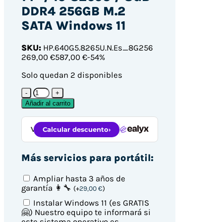
DDR4 256GB M.2
SATA Windows 11
SKU:
HP.640G5.8265U.N.Es_8G256
269
,00 €
587,00 €
-54%
Solo quedan 2 disponibles
HP
ProBook
Añadir al carrito
640
G5
14"
/
i5-
Más servicios para portátil:
8265U
/
8GB
Ampliar hasta 3 años de
DDR4
garantía 👩‍🔧
(
+
29,00
€
)
256GB
Instalar Windows 11 (es GRATIS
M.2
🤗)
Nuestro equipo te informará si
SATA
este sistema operativo es