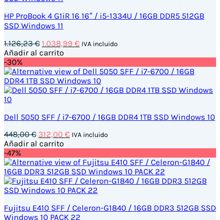
HP ProBook 4 G1iR 16 16″ / i5-1334U / 16GB DDR5 512GB
SSD Windows 11
El
El
1.126,23
€
1.038,99
€
IVA incluido
precio
precio
Añadir al carrito
original
actual
-30%
era:
es:
1.126,23 €.
1.038,99 €.
Dell 5050 SFF / i7-6700 / 16GB DDR4 1TB SSD Windows 10
El
El
448,00
€
312,00
€
IVA incluido
precio
precio
Añadir al carrito
original
actual
-47%
era:
es:
448,00 €.
312,00 €.
Fujitsu E410 SFF / Celeron-G1840 / 16GB DDR3 512GB SSD
Windows 10 PACK 22