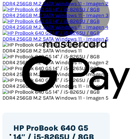
Goo
Pay
HP ProBook 640 G5
14″ / i5-8265U / 8GB