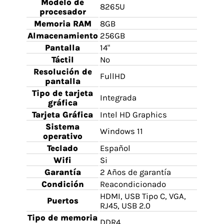
Modelo de
8265U
procesador
Memoria RAM
8GB
Almacenamiento
256GB
Pantalla
14"
Táctil
No
Resolución de
FullHD
pantalla
Tipo de tarjeta
Integrada
gráfica
Tarjeta Gráfica
Intel HD Graphics
Sistema
Windows 11
operativo
Teclado
Español
Wifi
Si
Garantía
2 Años de garantía
Condición
Reacondicionado
HDMI, USB Tipo C, VGA,
Puertos
RJ45, USB 2.0
Tipo de memoria
DDR4