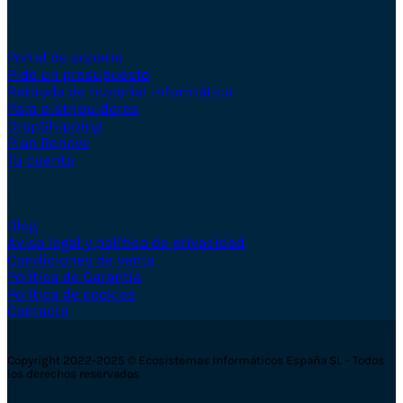
Soporte
Portal de soporte
Pide un presupuesto
Retirada de material informático
Para distribuidores
DropShipping
Plan Renove
Tu cuenta
Sobre nosotros
Blog
Aviso legal y política de privacidad
Condiciones de venta
Política de Garantía
Política de cookies
Contacto
Copyright 2022-2025 © Ecosistemas Informáticos España SL – Todos
los derechos reservados
V