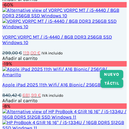
original
actual
-60%
era:
es:
697,00 €.
495,00 €.
VORPC VORPC MT / i5-4440 / 8GB DDR3 256GB SSD
Windows 10
El
El
299,00
€
119,00
€
IVA incluido
precio
precio
Añadir al carrito
original
actual
-19%
era:
es:
299,00 €.
119,00 €.
NUEVO
TÁCTIL
Apple iPad 2025 11th Wifi/ A16 Bionic/ 256GB/ Amarillo
El
El
840,42
€
681,99
€
IVA incluido
precio
precio
Añadir al carrito
original
actual
-8%
era:
es:
840,42 €.
681,99 €.