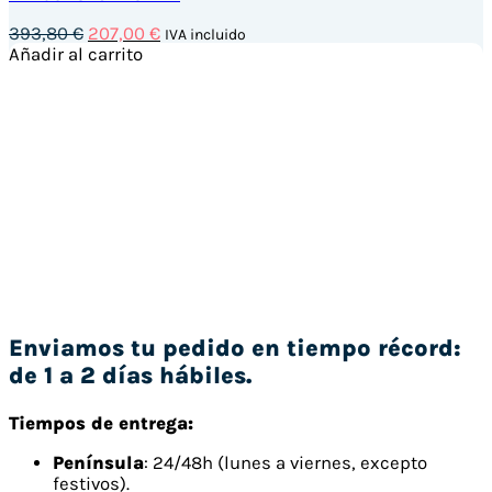
El
El
393,80
€
207,00
€
IVA incluido
precio
precio
Añadir al carrito
original
actual
era:
es:
393,80 €.
207,00 €.
Enviamos tu pedido en tiempo récord:
de 1 a 2 días hábiles.
Tiempos de entrega:
Península
: 24/48h (lunes a viernes, excepto
festivos).