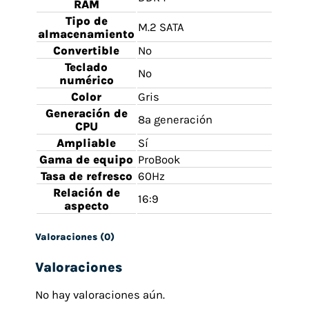
RAM
Tipo de
M.2 SATA
almacenamiento
Convertible
No
Teclado
No
numérico
Color
Gris
Generación de
8ª generación
CPU
Ampliable
Sí
Gama de equipo
ProBook
Tasa de refresco
60Hz
Relación de
16:9
aspecto
Valoraciones (0)
Valoraciones
No hay valoraciones aún.