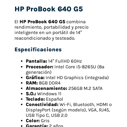
HP ProBook 640 G5
El
HP ProBook 640 G5
combina
rendimiento, portabilidad y precio
inteligente en un portátil de 14″
reacondicionado y testeado.
Especificaciones
Pantalla:
14″ FullHD 60Hz
Procesador:
Intel Core i5-8265U (8ª
generación)
Gráfica:
Intel HD Graphics (integrada)
RAM:
8GB DDR4
Almacenamiento:
256GB M.2 SATA
S.O.:
Windows 11
Teclado:
Español
Conectividad:
Wi-Fi, Bluetooth, HDMI o
DisplayPort (según modelo), VGA, RJ45,
USB Tipo C, USB 2.0
Color:
Gris
Garantía:
2 años