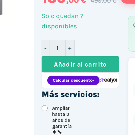
,00 €
499,00 €
Solo quedan 7
disponibles
HP ProDesk 280 G1 MT / i3-4160
Añadir al carrito
Más servicios:
Ampliar
hasta 3
años de
garantía
👩‍🔧