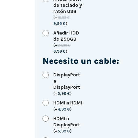
de teclado y
ratón USB
(
+
19,95
€
9,95
€
)
Añadir HDD
de 250GB
(
+
24,99
€
6,99
€
)
Necesito un cable:
DisplayPort
a
DisplayPort
(
+
5,99
€
)
HDMI a HDMI
(
+
4,99
€
)
HDMI a
DisplayPort
(
+
5,99
€
)