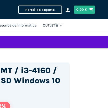
Portal de soporte
0,00
€
esorios de Informática
OUTLET🚨
MT / i3-4160 /
SD Windows 10
2%