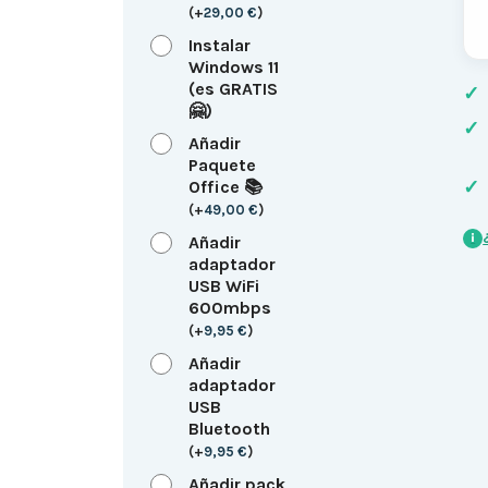
(
+
29,00
€
)
Instalar
Windows 11
(es GRATIS
✓
🤗)
✓
Añadir
Paquete
✓
Office 📚
(
+
49,00
€
)
i
Añadir
adaptador
USB WiFi
600mbps
(
+
9,95
€
)
Añadir
adaptador
USB
Bluetooth
(
+
9,95
€
)
Añadir pack