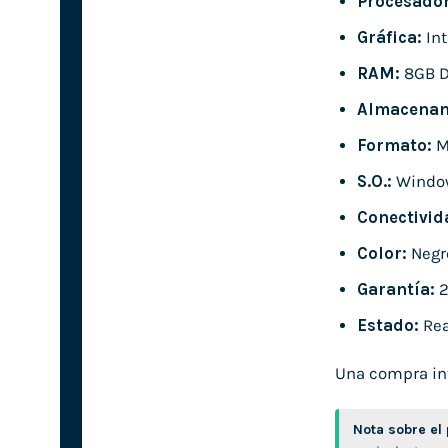
Procesador
Gráfica:
Int
RAM:
8GB 
Almacenam
Formato:
M
S.O.:
Windo
Conectivid
Color:
Negr
Garantía:
2
Estado:
Rea
Una compra int
Nota sobre el