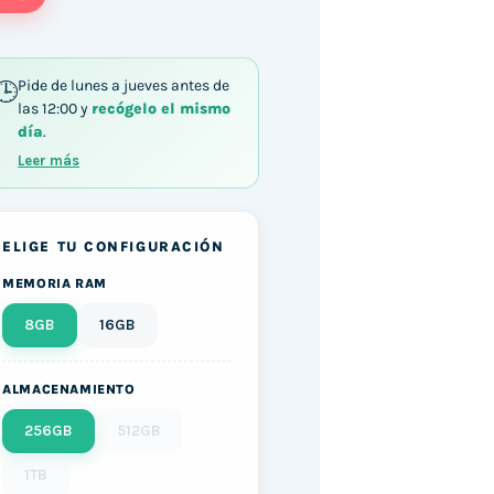
Pide de lunes a jueves antes de
las 12:00 y
recógelo el mismo
día
.
 / 8GB DDR3 256GB SSD Windows 10 cantidad
Leer más
ELIGE TU CONFIGURACIÓN
MEMORIA RAM
8GB
16GB
ALMACENAMIENTO
256GB
512GB
1TB