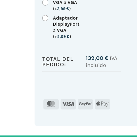
VGA a VGA
(
+
2,99
€
)
Adaptador
DisplayPort
a VGA
(
+
5,99
€
)
139,00
€
IVA
TOTAL DEL
PEDIDO:
incluido
MasterCard
Visa
PayPal
Apple
Pay