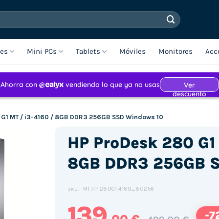
les
Mini PCs
Tablets
Móviles
Monitores
Acc
 G1 MT / i3-4160 / 8GB DDR3 256GB SSD Windows 10
HP ProDesk 280 G1 
8GB DDR3 256GB S
MT.HP.280G1.4160_8G256
SKU:
139
-7