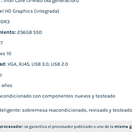
:
Intel Core i3-4160 (4ª generación)
el HD Graphics (integrada)
DDR3
iento:
256GB SSD
T
ws 10
ad:
VGA, RJ45, USB 3.0, USB 2.0
o
 años
condicionado con componentes nuevos y testeado
eligente: sobremesa reacondicionado, revisado y testeado, l
 procesador:
se garantiza el procesador publicado o uno de la
misma ge