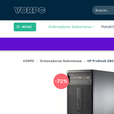
Saltar
Buscar
al
por:
contenido
Ordenadores Sobremesa
Portáti
MENÚ
VORPC
»
Ordenadores Sobremesa
»
HP ProDesk 280
-72%