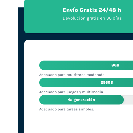
Envío Gratis 24/48 h
Devolución gratis en 30 días
8GB
Adecuado para multitarea moderada.
256GB
Adecuado para juegos y multimedia.
4ª generación
Adecuado para tareas simples.