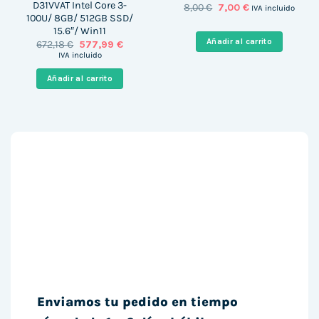
D31VVAT Intel Core 3-
El
El
8,00
€
7,00
€
IVA incluido
precio
precio
100U/ 8GB/ 512GB SSD/
original
actual
15.6″/ Win11
era:
es:
Añadir al carrito
El
El
672,18
€
577,99
€
8,00 €.
7,00 €.
precio
precio
IVA incluido
original
actual
era:
es:
Añadir al carrito
672,18 €.
577,99 €.
Enviamos tu pedido en tiempo