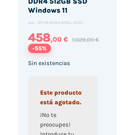
DDR4 512GB SSD
Windows 11
SFF.HP.400G6.8500_32512
SKU:
458
,00 €
1.029,00 €
-55%
Sin existencias
Este producto
está agotado.
¡No te
preocupes!
Introduce tu