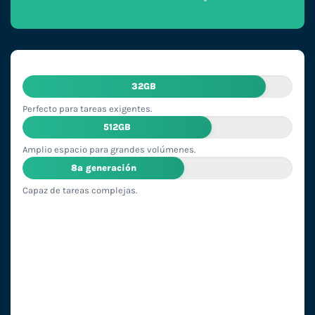
32GB
Perfecto para tareas exigentes.
512GB
Amplio espacio para grandes volúmenes.
8ª generación
Capaz de tareas complejas.