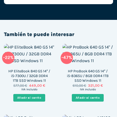
También te puede interesar
-22%
-47%
HP EliteBook 840 G5 14″ /
HP ProBook 640 G5 14″ /
i5-7300U / 32GB DDR4
i5-8365U / 8GB DDR4 1TB
1TB SSD Windows 11
SSD Windows 11
El
El
El
El
577,00
€
449,00
€
610,00
€
321,00
€
precio
precio
precio
precio
IVA incluido
IVA incluido
original
actual
original
actual
era:
es:
era:
es:
Añadir al carrito
Añadir al carrito
577,00 €.
449,00 €.
610,00 €.
321,00 €