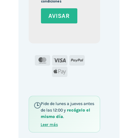
condiciones
MasterCard
Visa
PayPal
Apple
Pay
Pide de lunes a jueves antes
de las 12:00 y
recógelo el
mismo día
.
Leer más