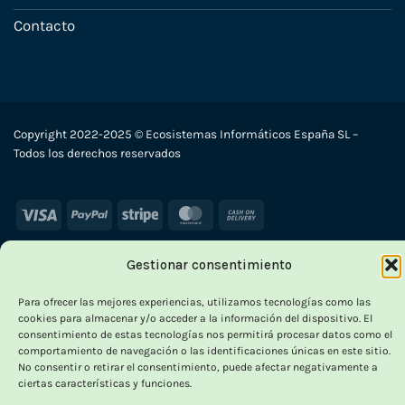
Contacto
Copyright 2022-2025 © Ecosistemas Informáticos España SL –
Todos los derechos reservados
Visa
PayPal
Stripe
MasterCard
Cash
On
Delivery
Gestionar consentimiento
Para ofrecer las mejores experiencias, utilizamos tecnologías como las
cookies para almacenar y/o acceder a la información del dispositivo. El
consentimiento de estas tecnologías nos permitirá procesar datos como el
comportamiento de navegación o las identificaciones únicas en este sitio.
No consentir o retirar el consentimiento, puede afectar negativamente a
ciertas características y funciones.