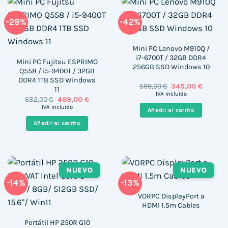
-28%
-42%
Mini PC Lenovo M910Q /
i7-6700T / 32GB DDR4
Mini PC Fujitsu ESPRIMO
256GB SSD Windows 10
Q558 / i5-9400T / 32GB
DDR4 1TB SSD Windows
El
El
599,00
€
345,00
€
11
precio
precio
IVA incluido
El
El
682,00
€
489,00
€
original
actual
precio
precio
era:
es:
IVA incluido
Añadir al carrito
original
actual
599,00 €.
345,00 
era:
es:
Añadir al carrito
682,00 €.
489,00 €.
NUEVO
NUEVO
-14%
-13%
VORPC DisplayPort a
HDMI 1.5m Cables
Portátil HP 250R G10