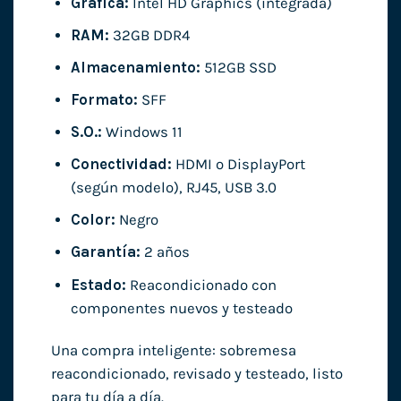
Gráfica:
Intel HD Graphics (integrada)
RAM:
32GB DDR4
Almacenamiento:
512GB SSD
Formato:
SFF
S.O.:
Windows 11
Conectividad:
HDMI o DisplayPort
(según modelo), RJ45, USB 3.0
Color:
Negro
Garantía:
2 años
Estado:
Reacondicionado con
componentes nuevos y testeado
Una compra inteligente: sobremesa
reacondicionado, revisado y testeado, listo
para tu día a día.