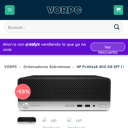
Saltar
al
contenido
Buscar
por:
VORPC
»
Ordenadores Sobremesa
»
HP ProDesk 400 G6 SFF / i
-55%