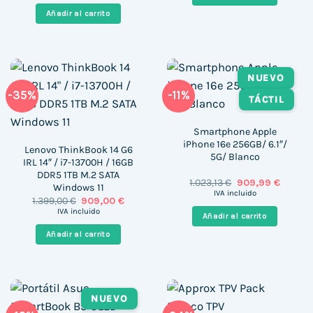
780,00 €.
460,00 
era:
es:
Añadir al carrito
1.070,77 €.
943,99 €.
NUEVO
-35%
-11%
TÁCTIL
Smartphone Apple
iPhone 16e 256GB/ 6.1″/
Lenovo ThinkBook 14 G6
5G/ Blanco
IRL 14″ / i7-13700H / 16GB
DDR5 1TB M.2 SATA
El
El
1.023,13
€
909,99
€
Windows 11
precio
precio
IVA incluido
El
El
1.399,00
€
909,00
€
original
actual
precio
precio
era:
es:
IVA incluido
Añadir al carrito
original
actual
1.023,13 €.
909,99 
era:
es:
Añadir al carrito
1.399,00 €.
909,00 €.
NUEVO