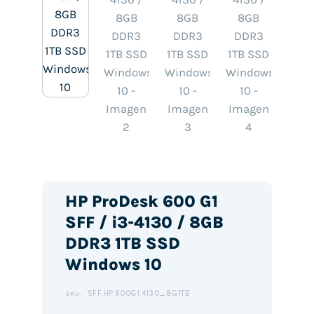
HP ProDesk 600 G1
SFF / i3-4130 / 8GB
DDR3 1TB SSD
Windows 10
SFF.HP.600G1.4130_8G1TB
SKU: