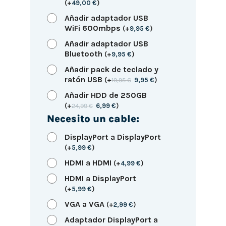
(
+
49,00
€
)
Añadir adaptador USB
WiFi 600mbps
(
+
9,95
€
)
Añadir adaptador USB
Bluetooth
(
+
9,95
€
)
Añadir pack de teclado y
ratón USB
(
+
19,95
€
9,95
€
)
Añadir HDD de 250GB
(
+
24,99
€
6,99
€
)
Necesito un cable:
DisplayPort a DisplayPort
(
+
5,99
€
)
HDMI a HDMI
(
+
4,99
€
)
HDMI a DisplayPort
(
+
5,99
€
)
VGA a VGA
(
+
2,99
€
)
Adaptador DisplayPort a