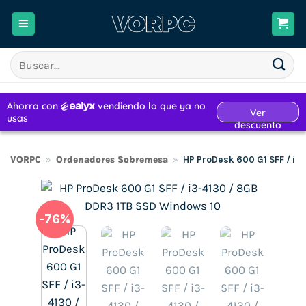
Saltar
al
contenido
Buscar
por:
VORPC
»
Ordenadores Sobremesa
»
HP ProDesk 600 G1 SFF / i3
-76%