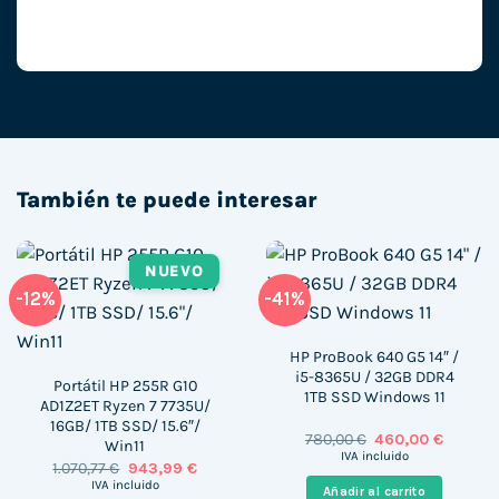
También te puede interesar
NUEVO
-12%
-41%
HP ProBook 640 G5 14″ /
i5-8365U / 32GB DDR4
Portátil HP 255R G10
1TB SSD Windows 11
AD1Z2ET Ryzen 7 7735U/
16GB/ 1TB SSD/ 15.6″/
El
El
780,00
€
460,00
€
Win11
precio
precio
IVA incluido
El
El
1.070,77
€
943,99
€
original
actual
precio
precio
era:
es:
IVA incluido
Añadir al carrito
original
actual