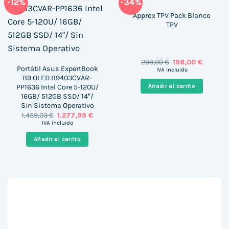
-12%
-34%
Approx TPV Pack Blanco
TPV
El
El
299,00
€
198,00
€
Portátil Asus ExpertBook
precio
precio
IVA incluido
original
actual
B9 OLED B9403CVAR-
era:
es:
PP1636 Intel Core 5-120U/
Añadir al carrito
299,00 €.
198,00 €
16GB/ 512GB SSD/ 14″/
Sin Sistema Operativo
El
El
1.459,03
€
1.277,99
€
precio
precio
IVA incluido
original
actual
era:
es:
Añadir al carrito
1.459,03 €.
1.277,99 €.