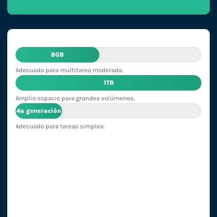
8GB
Adecuado para multitarea moderada.
1TB
Amplio espacio para grandes volúmenes.
4ª generación
Adecuado para tareas simples.