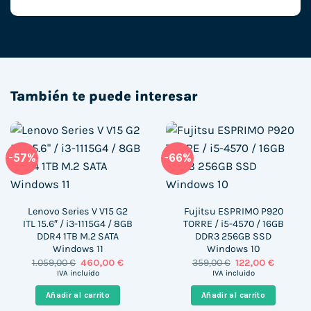
También te puede interesar
-57%
-66%
Lenovo Series V V15 G2
Fujitsu ESPRIMO P920
ITL 15.6″ / i3-1115G4 / 8GB
TORRE / i5-4570 / 16GB
DDR4 1TB M.2 SATA
DDR3 256GB SSD
Windows 11
Windows 10
El
El
El
El
1.059,00
€
460,00
€
359,00
€
122,00
€
precio
precio
precio
precio
IVA incluido
IVA incluido
original
actual
original
actual
era:
es:
era:
es:
Añadir al carrito
Añadir al carrito
1.059,00 €.
460,00 €.
359,00 €.
122,00 €