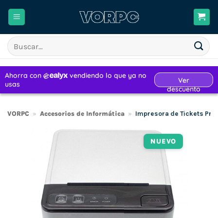
Saltar
al
contenido
Buscar
por:
VORPC
»
Accesorios de Informática
»
Impresora de Tickets Pre
NUEVO