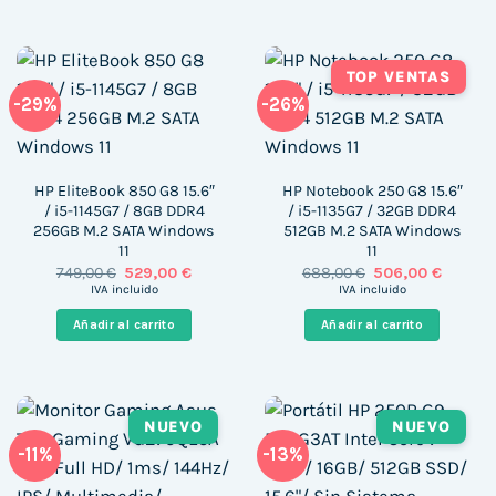
TOP VENTAS
-29%
-26%
HP EliteBook 850 G8 15.6″
HP Notebook 250 G8 15.6″
/ i5-1145G7 / 8GB DDR4
/ i5-1135G7 / 32GB DDR4
256GB M.2 SATA Windows
512GB M.2 SATA Windows
11
11
El
El
El
El
749,00
€
529,00
€
688,00
€
506,00
€
precio
precio
precio
precio
IVA incluido
IVA incluido
original
actual
original
actual
era:
es:
era:
es:
Añadir al carrito
Añadir al carrito
749,00 €.
529,00 €.
688,00 €.
506,00 
NUEVO
NUEVO
-11%
-13%