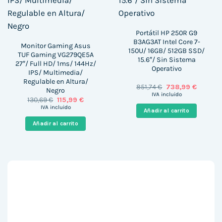
Portátil HP 250R G9
B3AG3AT Intel Core 7-
Monitor Gaming Asus
150U/ 16GB/ 512GB SSD/
TUF Gaming VG279QE5A
15.6″/ Sin Sistema
27″/ Full HD/ 1ms/ 144Hz/
Operativo
IPS/ Multimedia/
Regulable en Altura/
El
El
851,74
€
738,99
€
Negro
precio
precio
IVA incluido
El
El
130,69
€
115,99
€
original
actual
precio
precio
era:
es:
IVA incluido
Añadir al carrito
original
actual
851,74 €.
738,99 €
era:
es:
Añadir al carrito
130,69 €.
115,99 €.