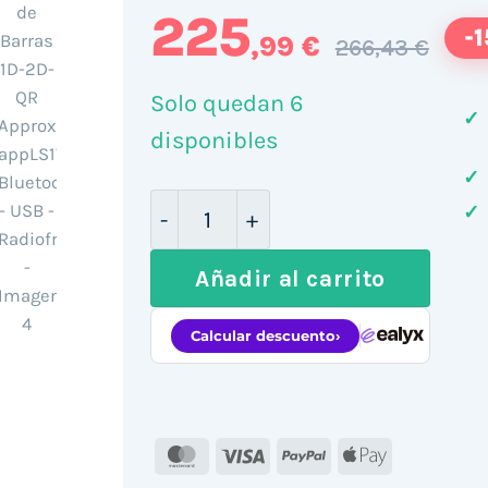
225
-
,99 €
266,43 €
Solo quedan 6
✓
disponibles
✓
Lector de Código de Barras 1D-2
✓
Añadir al carrito
MasterCard
Visa
PayPal
Apple
Pay