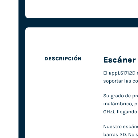
Escáner 
DESCRIPCIÓN
El appLS17I2D 
soportar las c
Su grado de pr
inalámbrico, p
GHz), llegando
Nuestro escáne
barras 2D. No 