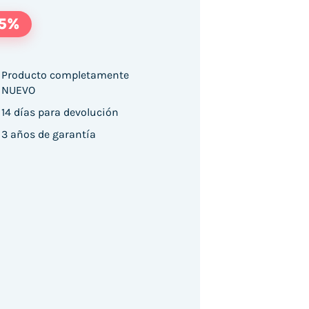
15%
Producto completamente
NUEVO
14 días para devolución
D-QR Approx appLS17I2D/ Bluetooth - USB - Radi
3 años de garantía