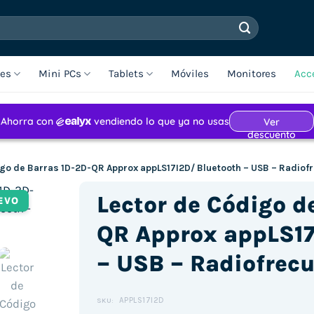
les
Mini PCs
Tablets
Móviles
Monitores
Acc
igo de Barras 1D-2D-QR Approx appLS17I2D/ Bluetooth – USB – Radiof
Lector de Código d
EVO
QR Approx appLS17
– USB – Radiofrec
APPLS17I2D
SKU: