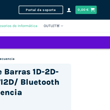
Portal de soporte
0,00
€
esorios de Informática
OUTLET🚨
recuencia
e Barras 1D-2D-
I2D/ Bluetooth
uencia