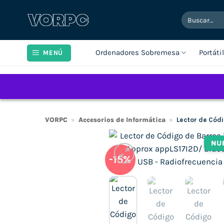
Saltar
Buscar
al
por:
contenido
Ordenadores Sobremesa
Portáti
MENÚ
VORPC
»
Accesorios de Informática
»
Lector de Cód
NU
-15%