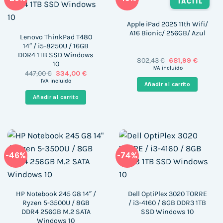
TÁCTIL
Apple iPad 2025 11th Wifi/
A16 Bionic/ 256GB/ Azul
Lenovo ThinkPad T480
14″ / i5-8250U / 16GB
DDR4 1TB SSD Windows
El
El
802,43
€
681,99
€
10
precio
precio
IVA incluido
El
El
447,00
€
334,00
€
original
actual
precio
precio
era:
es:
IVA incluido
Añadir al carrito
original
actual
802,43 €.
681,99 €
era:
es:
Añadir al carrito
447,00 €.
334,00 €.
-46%
-74%
HP Notebook 245 G8 14″ /
Dell OptiPlex 3020 TORRE
Ryzen 5-3500U / 8GB
/ i3-4160 / 8GB DDR3 1TB
DDR4 256GB M.2 SATA
SSD Windows 10
Windows 10