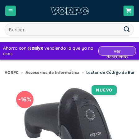
Saltar
al
contenido
Buscar
por:
VORPC
»
Accesorios de Informática
»
Lector de Código de Barr
NUEVO
-16%