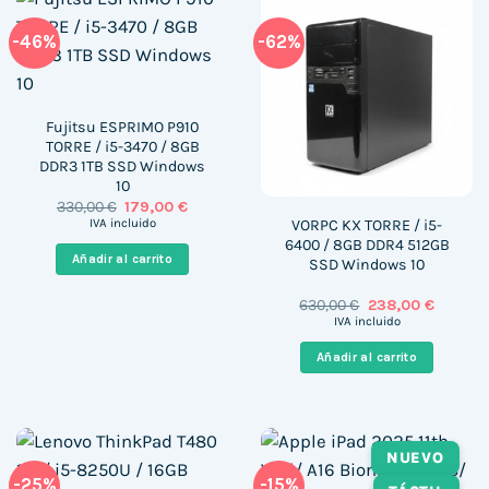
-46%
-62%
Fujitsu ESPRIMO P910
TORRE / i5-3470 / 8GB
DDR3 1TB SSD Windows
10
El
El
330,00
€
179,00
€
precio
precio
VORPC KX TORRE / i5-
IVA incluido
original
actual
6400 / 8GB DDR4 512GB
era:
es:
Añadir al carrito
SSD Windows 10
330,00 €.
179,00 €.
El
El
630,00
€
238,00
€
precio
precio
IVA incluido
original
actual
era:
es:
Añadir al carrito
630,00 €.
238,00 
NUEVO
-25%
-15%