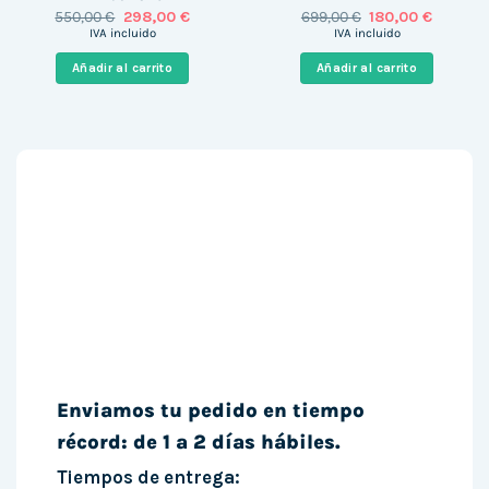
El
El
El
El
550,00
€
298,00
€
699,00
€
180,00
€
precio
precio
precio
precio
IVA incluido
IVA incluido
original
actual
original
actual
era:
es:
era:
es:
Añadir al carrito
Añadir al carrito
550,00 €.
298,00 €.
699,00 €.
180,00 €
Enviamos tu pedido en tiempo
récord: de 1 a 2 días hábiles.
Tiempos de entrega: