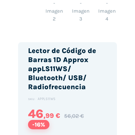
Lector de Código de
Barras 1D Approx
appLS11WS/
Bluetooth/ USB/
Radiofrecuencia
APPLS11WS
SKU:
46
,99 €
56,02 €
-16%