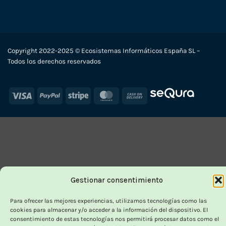
Copyright 2022-2025 © Ecosistemas Informáticos España SL –
Todos los derechos reservados
Visa
PayPal
Stripe
MasterCard
Cash
On
Delivery
Gestionar consentimiento
Para ofrecer las mejores experiencias, utilizamos tecnologías como las
cookies para almacenar y/o acceder a la información del dispositivo. El
consentimiento de estas tecnologías nos permitirá procesar datos como el