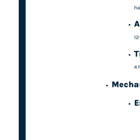
ha
A
12
T
4 
Mechan
E