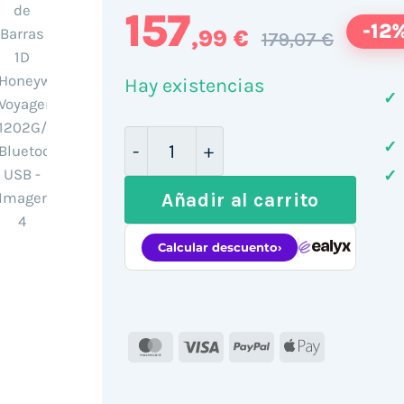
157
-12
,99 €
179,07 €
Hay existencias
✓
Lector de Código de Barras 1D H
✓
✓
Añadir al carrito
MasterCard
Visa
PayPal
Apple
Pay