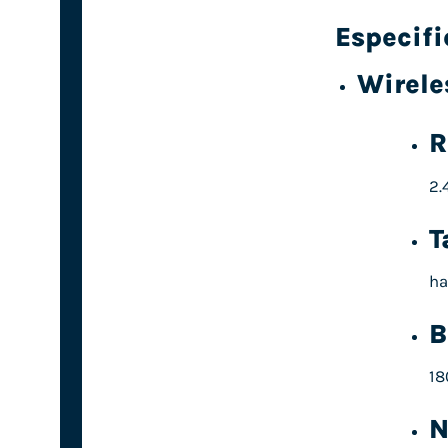
Especif
Wirele
R
2.
T
ha
B
18
N