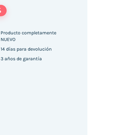
%
Producto completamente
NUEVO
oneywell Voyager 1202G/ Bluetooth/ USB cantid
14 días para devolución
3 años de garantía