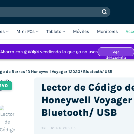
les
Mini PCs
Tablets
Móviles
Monitores
Acc
igo de Barras 1D Honeywell Voyager 1202G/ Bluetooth/ USB
Lector de Código d
EVO
Honeywell Voyager
Bluetooth/ USB
1202G-2USB-5
SKU: