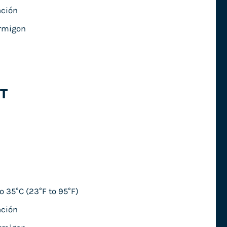
ación
ormigon
T
 35°C (23°F to 95°F)
ación