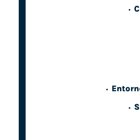
C
Entorn
S