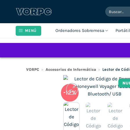
Saltar
Buscar
al
por:
contenido
Ordenadores Sobremesa
Portáti
MENÚ
VORPC
»
Accesorios de Informática
»
Lector de Cód
NU
-12%