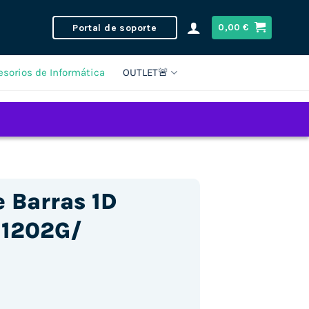
Portal de soporte
0,00
€
esorios de Informática
OUTLET🚨
e Barras 1D
 1202G/