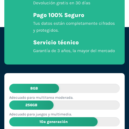
Devolución gratis en 30 días
Pago 100% Seguro
Tus datos están completamente cifrados
y protegidos.
Servicio técnico
Garantía de 3 años, la mayor del mercado
8GB
Adecuado para multitarea moderada.
256GB
Adecuado para juegos y multimedia.
10ª generación