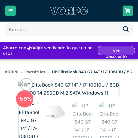
Saltar
al
contenido
Buscar
por:
VORPC
»
Portátiles
»
HP EliteBook 840 G7 14″ / i7-10610U / 8GB
-59%
H