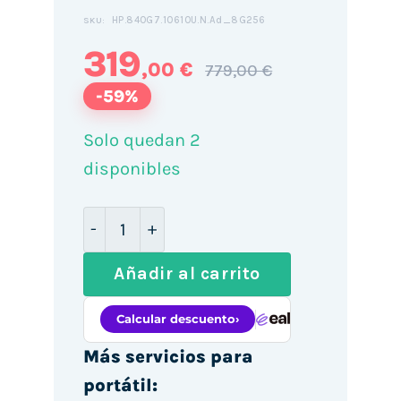
HP.840G7.10610U.N.Ad_8G256
SKU:
319
,00 €
779,00 €
-59%
Solo quedan 2
disponibles
HP EliteBook 840 G7 14" / i7-10610U / 
Añadir al carrito
Más servicios para
portátil: