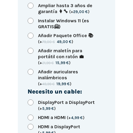
Ampliar hasta 3 años de
garantía 👩‍🔧
(
+
29,00
€
)
Instalar Windows 11 (es
GRATIS🤗)
Añadir Paquete Office 📚
(
+
79,00
€
49,00
€
)
Añadir maletín para
portátil con ratón 💼
(
+
21,99
€
15,99
€
)
Añadir auriculares
inalámbricos
(
+
49,99
€
19,99
€
)
Necesito un cable:
DisplayPort a DisplayPort
(
+
5,99
€
)
HDMI a HDMI
(
+
4,99
€
)
HDMI a DisplayPort
(
+
5,99
€
)