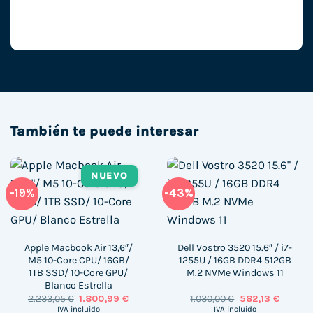
También te puede interesar
NUEVO
-19%
-43%
Apple Macbook Air 13,6″/
Dell Vostro 3520 15.6″ / i7-
M5 10-Core CPU/ 16GB/
1255U / 16GB DDR4 512GB
1TB SSD/ 10-Core GPU/
M.2 NVMe Windows 11
Blanco Estrella
El
El
El
El
2.233,05
€
1.800,99
€
1.030,00
€
582,13
€
precio
precio
precio
precio
IVA incluido
IVA incluido