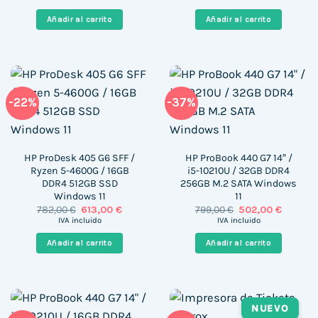
original
actual
original
actual
era:
es:
era:
es:
Añadir al carrito
Añadir al carrito
2.233,05 €.
1.800,99 €.
1.030,00 €.
582,13 
-22%
-37%
HP ProDesk 405 G6 SFF /
HP ProBook 440 G7 14″ /
Ryzen 5-4600G / 16GB
i5-10210U / 32GB DDR4
DDR4 512GB SSD
256GB M.2 SATA Windows
Windows 11
11
El
El
El
El
782,00
€
613,00
€
799,00
€
502,00
€
precio
precio
precio
precio
IVA incluido
IVA incluido
original
actual
original
actual
era:
es:
era:
es:
Añadir al carrito
Añadir al carrito
782,00 €.
613,00 €.
799,00 €.
502,00 €
NUEVO