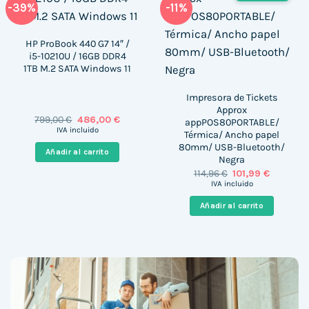
-39%
-11%
HP ProBook 440 G7 14″ /
i5-10210U / 16GB DDR4
1TB M.2 SATA Windows 11
Impresora de Tickets
Approx
El
El
799,00
€
486,00
€
appPOS80PORTABLE/
precio
precio
IVA incluido
Térmica/ Ancho papel
original
actual
80mm/ USB-Bluetooth/
era:
es:
Añadir al carrito
799,00 €.
486,00 €.
Negra
El
El
114,96
€
101,99
€
precio
precio
IVA incluido
original
actual
era:
es:
Añadir al carrito
114,96 €.
101,99 €.