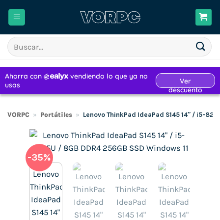
Saltar
al
contenido
Buscar
por:
VORPC
»
Portátiles
»
Lenovo ThinkPad IdeaPad S145 14″ / i5-82
-35%