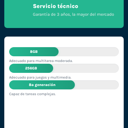
Servicio técnico
Garantía de 3 años, la mayor del mercado
8GB
Adecuado para multitarea moderada.
256GB
Adecuado para juegos y multimedia.
8ª generación
Capaz de tareas complejas.