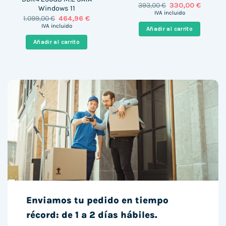
El
El
393,00
€
330,00
€
Windows 11
precio
precio
IVA incluido
El
El
1.099,00
€
464,96
€
original
actual
precio
precio
era:
es:
IVA incluido
Añadir al carrito
original
actual
393,00 €.
330,00 
era:
es:
Añadir al carrito
1.099,00 €.
464,96 €.
Enviamos tu pedido en tiempo
récord: de 1 a 2 días hábiles.