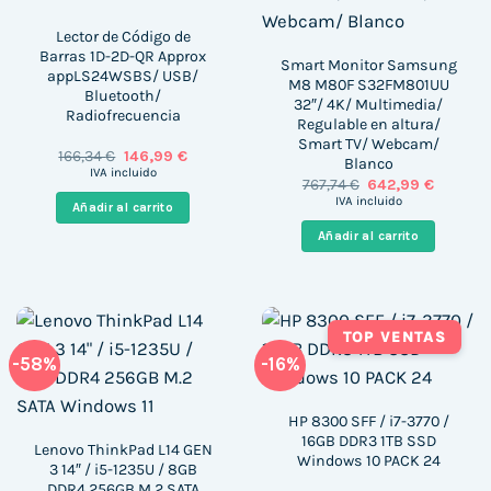
Lector de Código de
Barras 1D-2D-QR Approx
Smart Monitor Samsung
appLS24WSBS/ USB/
M8 M80F S32FM801UU
Bluetooth/
32″/ 4K/ Multimedia/
Radiofrecuencia
Regulable en altura/
Smart TV/ Webcam/
El
El
166,34
€
146,99
€
Blanco
precio
precio
IVA incluido
El
El
767,74
€
642,99
€
original
actual
precio
precio
era:
es:
IVA incluido
Añadir al carrito
original
actual
166,34 €.
146,99 €.
era:
es:
Añadir al carrito
767,74 €.
642,99 €
TOP VENTAS
-58%
-16%
HP 8300 SFF / i7-3770 /
16GB DDR3 1TB SSD
Lenovo ThinkPad L14 GEN
Windows 10 PACK 24
3 14″ / i5-1235U / 8GB
DDR4 256GB M.2 SATA