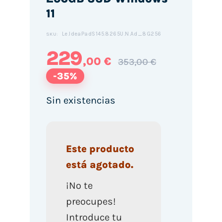
11
Le.IdeaPadS145.8265U.N.Ad_8G256
SKU:
229
,00 €
353,00 €
-35%
Sin existencias
Este producto
está agotado.
¡No te
preocupes!
Introduce tu