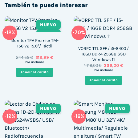
También te puede interesar
NUEVO
-12%
-70%
TÁCTIL
Monitor TPV Premier TM-
156 V2 15.6″/ Táctil
VORPC TTL SFF / i5-8400 /
16GB DDR4 256GB SSD
El
El
244,55
€
213,99
€
Windows 11
precio
precio
IVA incluido
El
El
1.119,00
€
336,00
€
original
actual
precio
precio
era:
es:
IVA incluido
Añadir al carrito
original
actual
244,55 €.
213,99 €.
era:
es:
Añadir al carrito
1.119,00 €.
336,00 
NUEVO
NUEVO
-12%
-16%