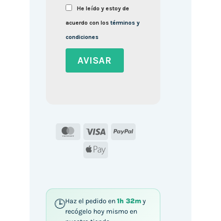
He leído y estoy de
acuerdo con los
términos y
condiciones
MasterCard
Visa
PayPal
Apple
Pay
Haz el pedido en
1h 32m
y
recógelo hoy mismo en