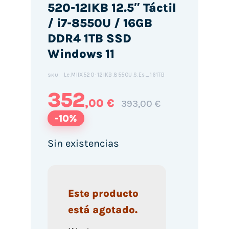
520-12IKB 12.5″ Táctil
/ i7-8550U / 16GB
DDR4 1TB SSD
Windows 11
Le.MIIX520-12IKB.8550U.S.Es_161TB
SKU:
352
,00 €
393,00 €
-10%
Sin existencias
Este producto
está agotado.