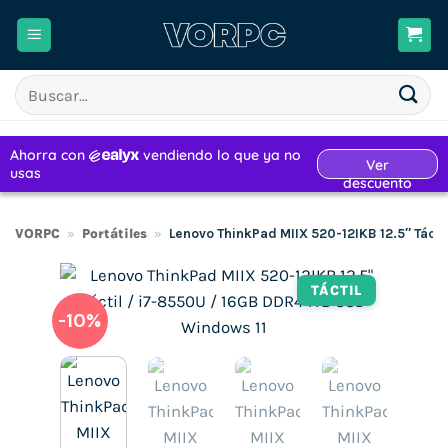
Saltar
al
contenido
Buscar
por:
VORPC
»
Portátiles
»
Lenovo ThinkPad MIIX 520-12IKB 12.5″ Tácti
TÁCTIL
-10%