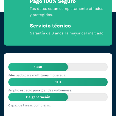
Pago 100% Seguro
Tus datos están completamente cifrados
y protegidos.
Servicio técnico
Garantía de 3 años, la mayor del mercado
16GB
Adecuado para multitarea moderada.
1TB
Amplio espacio para grandes volúmenes.
8ª generación
Capaz de tareas complejas.