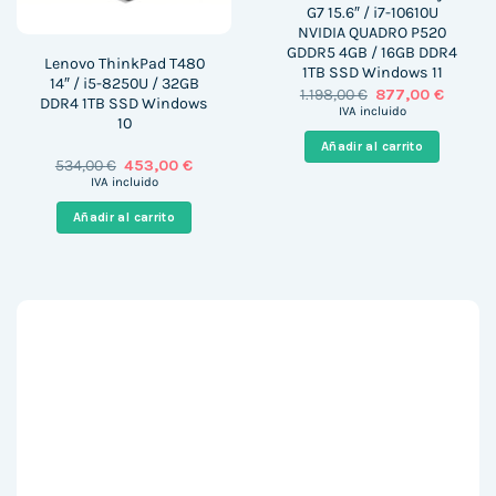
G7 15.6″ / i7-10610U
NVIDIA QUADRO P520
GDDR5 4GB / 16GB DDR4
Lenovo ThinkPad T480
1TB SSD Windows 11
14″ / i5-8250U / 32GB
El
El
1.198,00
€
877,00
€
DDR4 1TB SSD Windows
precio
precio
IVA incluido
10
original
actual
era:
es:
Añadir al carrito
1.198,00 €.
877,00 
El
El
534,00
€
453,00
€
precio
precio
IVA incluido
original
actual
era:
es:
Añadir al carrito
534,00 €.
453,00 €.