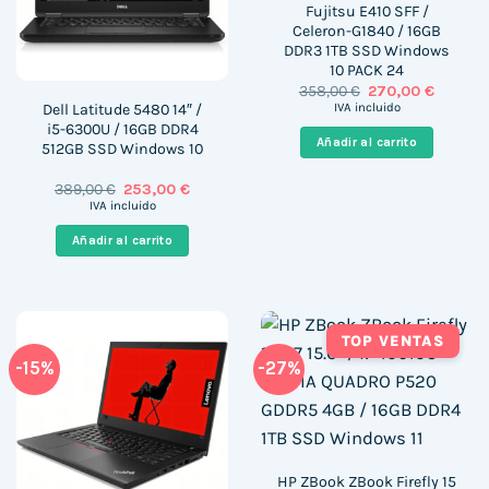
Fujitsu E410 SFF /
Celeron-G1840 / 16GB
DDR3 1TB SSD Windows
10 PACK 24
El
El
358,00
€
270,00
€
precio
precio
Dell Latitude 5480 14″ /
IVA incluido
original
actual
i5-6300U / 16GB DDR4
era:
es:
Añadir al carrito
512GB SSD Windows 10
358,00 €.
270,00 €
El
El
389,00
€
253,00
€
precio
precio
IVA incluido
original
actual
era:
es:
Añadir al carrito
389,00 €.
253,00 €.
TOP VENTAS
-15%
-27%
HP ZBook ZBook Firefly 15