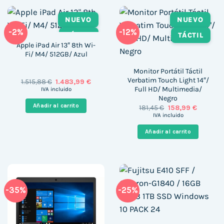
NUEVO
NUEVO
-2%
-12%
TÁCTIL
TÁCTIL
Apple iPad Air 13″ 8th Wi-
Fi/ M4/ 512GB/ Azul
Monitor Portátil Táctil
Verbatim Touch Light 14″/
El
El
1.515,88
€
1.483,99
€
precio
precio
Full HD/ Multimedia/
IVA incluido
original
actual
Negro
era:
es:
Añadir al carrito
El
El
181,45
€
158,99
€
1.515,88 €.
1.483,99 €.
precio
precio
IVA incluido
original
actual
era:
es:
Añadir al carrito
181,45 €.
158,99 €
-35%
-25%