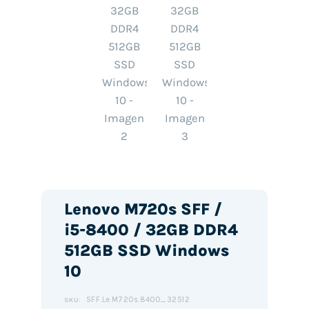
Lenovo M720s SFF /
i5-8400 / 32GB DDR4
512GB SSD Windows
10
SFF.Le.M720s.8400_32512
SKU: