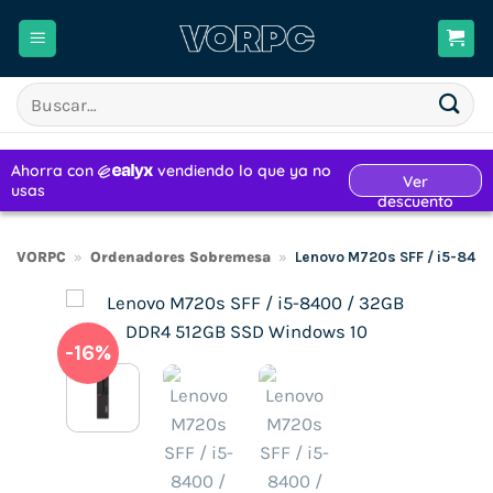
Saltar
al
contenido
Buscar
por:
VORPC
»
Ordenadores Sobremesa
»
Lenovo M720s SFF / i5-840
-16%