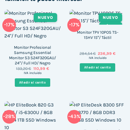
NUEVO
NUEVO
-17%
-17%
TÁCTIL
Monitor TPV 10POS TS-
15HV 15″/ Táctil
Monitor Profesional
Samsung Essential
El
El
284,54
€
236,99
€
precio
precio
Monitor S3 S24F320GAU/
IVA incluido
original
actual
24″/ Full HD/ Negro
era:
es:
Añadir al carrito
El
El
133,20
€
110,99
€
284,54 €.
236,99 
precio
precio
IVA incluido
original
actual
era:
es:
Añadir al carrito
133,20 €.
110,99 €.
-28%
-43%