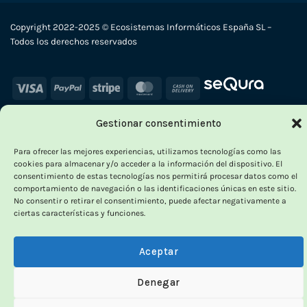
Copyright 2022-2025 © Ecosistemas Informáticos España SL –
Todos los derechos reservados
Visa
PayPal
Stripe
MasterCard
Cash
On
Delivery
Gestionar consentimiento
×
Para ofrecer las mejores experiencias, utilizamos tecnologías como las
-
cookies para almacenar y/o acceder a la información del dispositivo. El
consentimiento de estas tecnologías nos permitirá procesar datos como el
comportamiento de navegación o las identificaciones únicas en este sitio.
No consentir o retirar el consentimiento, puede afectar negativamente a
OUTLET VORPC
ciertas características y funciones.
Calidad probada,
Aceptar
precios imbatibles
Denegar