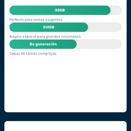
32GB
Perfecto para tareas exigentes.
512GB
Amplio espacio para grandes volúmenes.
8ª generación
Capaz de tareas complejas.