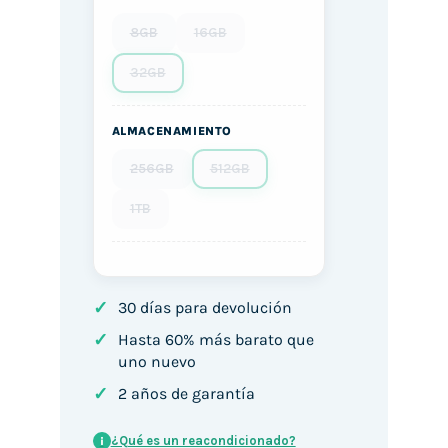
8GB
16GB
32GB
ALMACENAMIENTO
256GB
512GB
1TB
✓
30 días para devolución
✓
Hasta 60% más barato que
uno nuevo
✓
2 años de garantía
¿Qué es un reacondicionado?
i