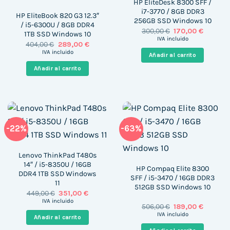
HP EliteDesk 8300 SFF /
i7-3770 / 8GB DDR3
HP EliteBook 820 G3 12.3″
256GB SSD Windows 10
/ i5-6300U / 8GB DDR4
El
El
300,00
€
170,00
€
1TB SSD Windows 10
precio
precio
IVA incluido
El
El
404,00
€
289,00
€
original
actual
precio
precio
era:
es:
IVA incluido
Añadir al carrito
original
actual
300,00 €.
170,00 €
era:
es:
Añadir al carrito
404,00 €.
289,00 €.
-22%
-63%
Lenovo ThinkPad T480s
14″ / i5-8350U / 16GB
HP Compaq Elite 8300
DDR4 1TB SSD Windows
SFF / i5-3470 / 16GB DDR3
11
512GB SSD Windows 10
El
El
449,00
€
351,00
€
precio
precio
IVA incluido
El
El
506,00
€
189,00
€
original
actual
precio
precio
era:
es:
IVA incluido
Añadir al carrito
original
actual
449,00 €.
351,00 €.
era:
es: