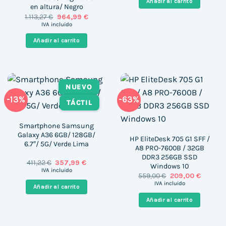
Añadir al carrito
157,38 €.
131,99 €.
en altura/ Negro
El
El
1.113,27
€
964,99
€
precio
precio
IVA incluido
original
actual
era:
es:
Añadir al carrito
1.113,27 €.
964,99 €.
NUEVO
-13%
-63%
TÁCTIL
Smartphone Samsung
Galaxy A36 6GB/ 128GB/
HP EliteDesk 705 G1 SFF /
6.7″/ 5G/ Verde Lima
A8 PRO-7600B / 32GB
DDR3 256GB SSD
El
El
411,22
€
357,99
€
Windows 10
precio
precio
IVA incluido
El
El
559,00
€
209,00
€
original
actual
precio
precio
era:
es:
IVA incluido
Añadir al carrito
original
actual
411,22 €.
357,99 €.
era:
es:
Añadir al carrito
559,00 €.
209,00 