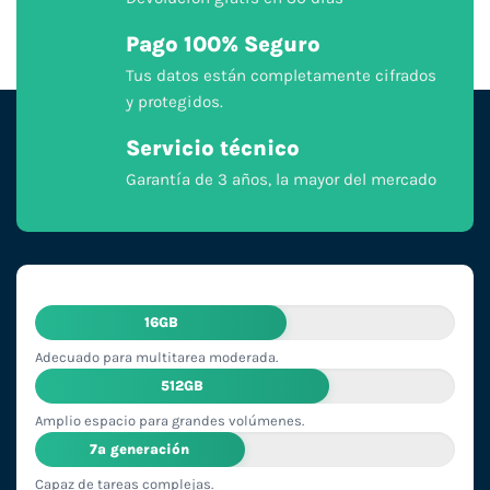
Pago 100% Seguro
Tus datos están completamente cifrados
y protegidos.
Servicio técnico
Garantía de 3 años, la mayor del mercado
16GB
Adecuado para multitarea moderada.
512GB
Amplio espacio para grandes volúmenes.
7ª generación
Capaz de tareas complejas.