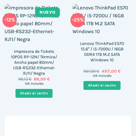
NUEVO
-12%
-25%
Lenovo ThinkPad E570
15.6″ / i5-7200U / 16GB
Impresora de Tickets
DDR4 1TB M.2 SATA
10POS RP-12N/ Térmica/
Windows 10
Ancho papel 80mm/
USB-RS232-Ethernet-
El
El
661,00
€
497,00
€
RJ11/ Negra
precio
precio
IVA incluido
El
El
99,12
€
86,99
€
original
actual
precio
precio
era:
es:
IVA incluido
Añadir al carrito
original
actual
661,00 €.
497,00 €
era:
es:
Añadir al carrito
99,12 €.
86,99 €.