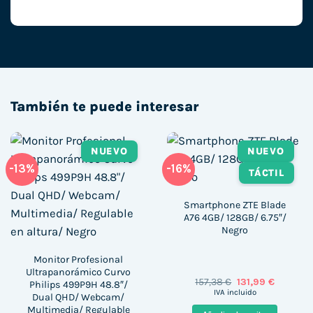
También te puede interesar
NUEVO
NUEVO
-13%
-16%
TÁCTIL
Smartphone ZTE Blade
A76 4GB/ 128GB/ 6.75″/
Negro
Monitor Profesional
Ultrapanorámico Curvo
El
El
157,38
€
131,99
€
Philips 499P9H 48.8″/
precio
precio
IVA incluido
Dual QHD/ Webcam/
original
actual
Multimedia/ Regulable
era:
es: