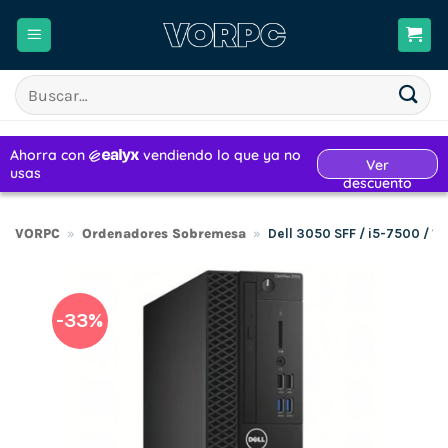
Saltar
al
contenido
Buscar
por:
VORPC
»
Ordenadores Sobremesa
»
Dell 3050 SFF / i5-7500 / 
-33%