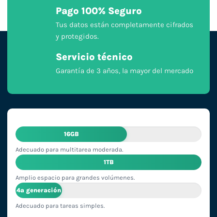
Pago 100% Seguro
Tus datos están completamente cifrados
y protegidos.
Servicio técnico
Garantía de 3 años, la mayor del mercado
16GB
Adecuado para multitarea moderada.
1TB
Amplio espacio para grandes volúmenes.
4ª generación
Adecuado para tareas simples.