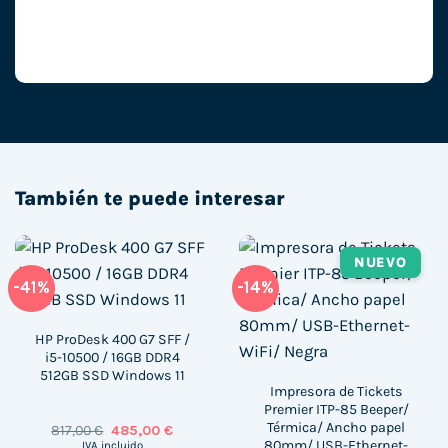
También te puede interesar
NUEVO
-41%
-14%
HP ProDesk 400 G7 SFF /
i5-10500 / 16GB DDR4
512GB SSD Windows 11
Impresora de Tickets
Premier ITP-85 Beeper/
Térmica/ Ancho papel
El
El
817,00
€
485,00
€
precio
precio
80mm/ USB-Ethernet-
IVA incluido