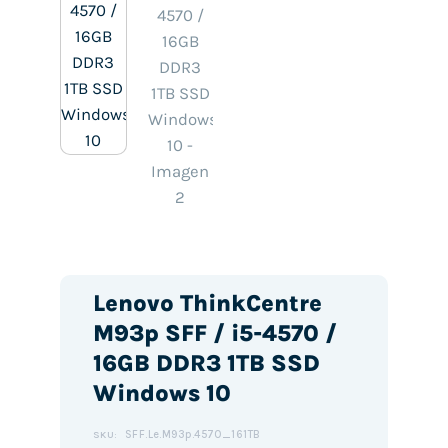
Lenovo ThinkCentre
M93p SFF / i5-4570 /
16GB DDR3 1TB SSD
Windows 10
SFF.Le.M93p.4570_161TB
SKU: