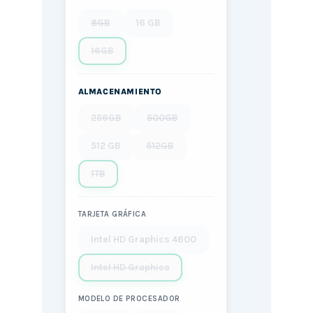
8GB
16 GB
16GB
ALMACENAMIENTO
256GB
500GB
512 GB
512GB
1TB
TARJETA GRÁFICA
Intel HD Graphics 4600
Intel HD Graphics
MODELO DE PROCESADOR