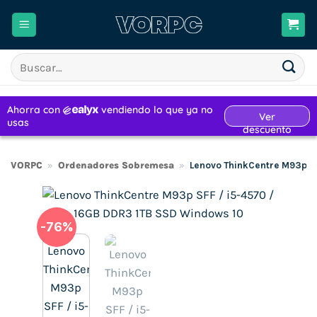
Saltar
al
contenido
Buscar
por:
VORPC
»
Ordenadores Sobremesa
»
Lenovo ThinkCentre M93p SF
-76%