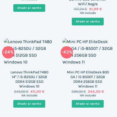
original
actual
WiFi/ Negra
era:
es:
Añadir al carrito
El
El
107,24
€
91,99
€
817,00 €.
485,00 €.
precio
precio
IVA incluido
original
actual
era:
es:
Añadir al carrito
107,24 €.
91,99 €.
-24%
-43%
Lenovo ThinkPad T480
Mini PC HP EliteDesk 800
14″ / i5-8250U / 32GB
G4 / i5-8500T / 32GB
DDR4 512GB SSD
DDR4 256GB SSD
Windows 10
Windows 11
El
El
El
El
543,00
€
411,00
€
599,00
€
344,00
€
precio
precio
precio
precio
IVA incluido
IVA incluido
original
actual
original
actual
era:
es:
era:
es:
Añadir al carrito
Añadir al carrito
543,00 €.
411,00 €.
599,00 €.
344,00 