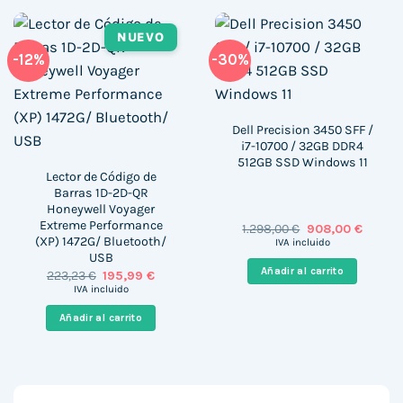
NUEVO
-12%
-30%
Dell Precision 3450 SFF /
i7-10700 / 32GB DDR4
512GB SSD Windows 11
Lector de Código de
Barras 1D-2D-QR
Honeywell Voyager
Extreme Performance
El
El
1.298,00
€
908,00
€
precio
precio
(XP) 1472G/ Bluetooth/
IVA incluido
original
actual
USB
era:
es:
Añadir al carrito
El
El
223,23
€
195,99
€
1.298,00 €.
908,00 
precio
precio
IVA incluido
original
actual
era:
es:
Añadir al carrito
223,23 €.
195,99 €.