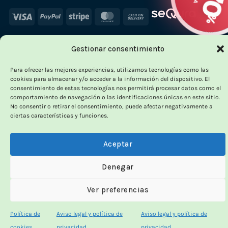
Visa
PayPal
Stripe
MasterCard
Cash
On
Delivery
Gestionar consentimiento
×
Para ofrecer las mejores experiencias, utilizamos tecnologías como las
cookies para almacenar y/o acceder a la información del dispositivo. El
consentimiento de estas tecnologías nos permitirá procesar datos como el
comportamiento de navegación o las identificaciones únicas en este sitio.
No consentir o retirar el consentimiento, puede afectar negativamente a
OUTLET VORPC
ciertas características y funciones.
Calidad probada,
Aceptar
precios imbatibles
Denegar
Productos
100% funcionales
y con
precio más
Ver preferencias
bajo!
Política de
Aviso legal y política de
Aviso legal y política de
100% funcionales · revisados
cookies
privacidad
privacidad