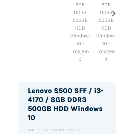
Lenovo S500 SFF / i3-
4170 / 8GB DDR3
500GB HDD Windows
10
SFF.Le.S500.4170_8G500
SKU: