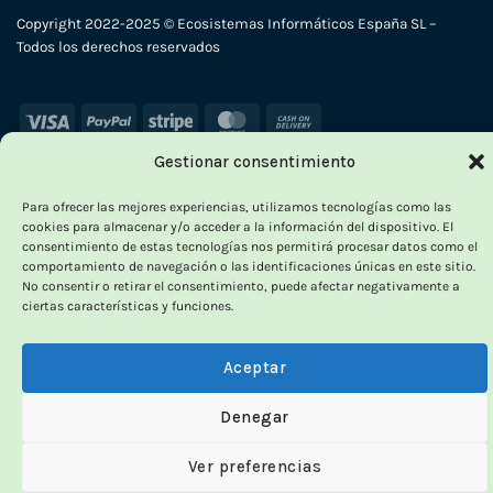
Copyright 2022-2025 © Ecosistemas Informáticos España SL –
Todos los derechos reservados
Visa
PayPal
Stripe
MasterCard
Cash
On
Gestionar consentimiento
Delivery
×
Para ofrecer las mejores experiencias, utilizamos tecnologías como las
cookies para almacenar y/o acceder a la información del dispositivo. El
consentimiento de estas tecnologías nos permitirá procesar datos como el
comportamiento de navegación o las identificaciones únicas en este sitio.
No consentir o retirar el consentimiento, puede afectar negativamente a
ciertas características y funciones.
OUTLET VORPC
Calidad probada,
Aceptar
precios imbatibles
Denegar
Ver preferencias
Productos
100% funcionales
y con
precio más