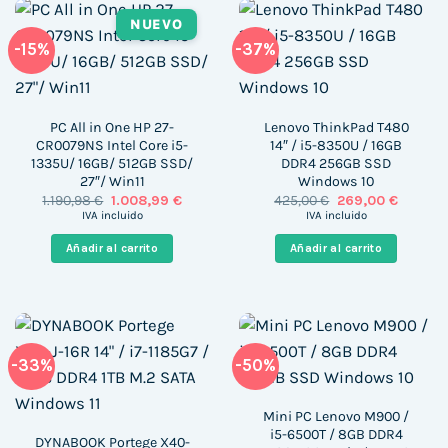
NUEVO
-15%
-37%
PC All in One HP 27-
Lenovo ThinkPad T480
CR0079NS Intel Core i5-
14″ / i5-8350U / 16GB
1335U/ 16GB/ 512GB SSD/
DDR4 256GB SSD
27″/ Win11
Windows 10
El
El
El
El
1.190,98
€
1.008,99
€
425,00
€
269,00
€
precio
precio
precio
precio
IVA incluido
IVA incluido
original
actual
original
actual
era:
es:
era:
es:
Añadir al carrito
Añadir al carrito
1.190,98 €.
1.008,99 €.
425,00 €.
269,00 
-33%
-50%
Mini PC Lenovo M900 /
i5-6500T / 8GB DDR4
DYNABOOK Portege X40-