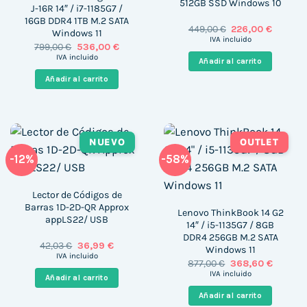
512GB SSD Windows 10
J-16R 14″ / i7-1185G7 /
16GB DDR4 1TB M.2 SATA
El
El
449,00
€
226,00
€
Windows 11
precio
precio
IVA incluido
El
El
799,00
€
536,00
€
original
actual
precio
precio
era:
es:
IVA incluido
Añadir al carrito
original
actual
449,00 €.
226,00 €
era:
es:
Añadir al carrito
799,00 €.
536,00 €.
NUEVO
OUTLET
-12%
-58%
Lector de Códigos de
Barras 1D-2D-QR Approx
Lenovo ThinkBook 14 G2
appLS22/ USB
14″ / i5-1135G7 / 8GB
DDR4 256GB M.2 SATA
El
El
42,03
€
36,99
€
Windows 11
precio
precio
IVA incluido
El
El
877,00
€
368,60
€
original
actual
precio
precio
era:
es:
IVA incluido
Añadir al carrito
original
actual
42,03 €.
36,99 €.
era:
es:
Añadir al carrito
877,00 €.
368,60 