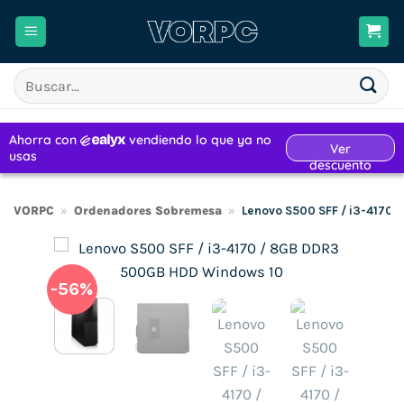
Saltar
al
contenido
Buscar
por:
VORPC
»
Ordenadores Sobremesa
»
Lenovo S500 SFF / i3-4170
-56%