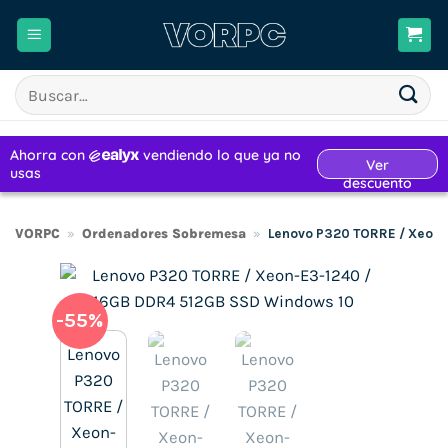
Saltar
al
contenido
Buscar
por:
VORPC
»
Ordenadores Sobremesa
»
Lenovo P320 TORRE / Xeon-
-55%