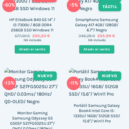
-60%
-5%
TÁCTIL
HP EliteBook 840 G5 14″ /
Smartphone Samsung
i5-7300U / 8GB DDR4
Galaxy A17 4GB/ 128GB/
256GB SSD Windows 11
6.7″/ Negro
El
El
El
El
577,00
€
230,30
€
248,28
€
235,99
€
precio
precio
precio
precio
IVA incluido
IVA incluido
original
actual
original
actual
era:
es:
era:
es:
Añadir al carrito
Añadir al carrito
577,00 €.
230,30 €.
248,28 €.
235,99 
NUEVO
NUEVO
-13%
-11%
Portátil Samsung Galaxy
Book4 Intel Core i5-
Monitor Gaming
1335U/ 16GB/ 512GB SSD/
Samsung Odyssey G5
15.6″/ Win11 Pro
G50SF S27FG502SU 27″/
QHD/ 0.03ms/ 180Hz/