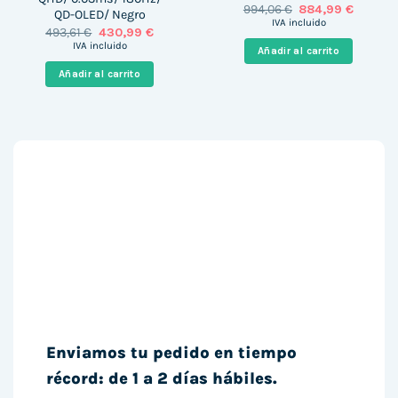
El
El
994,06
€
884,99
€
QD-OLED/ Negro
precio
precio
IVA incluido
El
El
493,61
€
430,99
€
original
actual
precio
precio
era:
es:
IVA incluido
Añadir al carrito
original
actual
994,06 €.
884,99 
era:
es:
Añadir al carrito
493,61 €.
430,99 €.
Enviamos tu pedido en tiempo
récord: de 1 a 2 días hábiles.