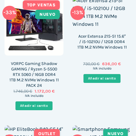
TOP VENTAS
-33%
-13%
NUEVO
Acer Extensa 215-51 15.6″
/ i5-10210U / 12GB DDR4
1TB M.2 NVMe Windows 11
VORPC Gaming Shadow
El
El
730,00
€
636,00
€
precio
precio
GAMING / Ryzen 5-5500
IVA incluido
original
actual
RTX 5060 / 16GB DDR4
era:
es:
Añadir al carrito
1TB M.2 NVMe Windows 11
730,00 €.
636,00 
PACK 24
El
El
1.746,00
€
1.172,00
€
precio
precio
IVA incluido
original
actual
era:
es:
Añadir al carrito
1.746,00 €.
1.172,00 €.
OUTLET
NUEVO