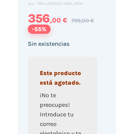
TOR.Le.P320.E3-1240_16512
SKU:
356
,00 €
799,00 €
-55%
Sin existencias
Este producto
está agotado.
¡No te
preocupes!
Introduce tu
correo
electrónico y te