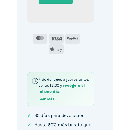
MasterCard
Visa
PayPal
Apple
Pay
Pide de lunes a jueves antes
de las 12:00 y
recógelo el
mismo día
.
Leer más
✓
30 días para devolución
✓
Hasta 60% más barato que