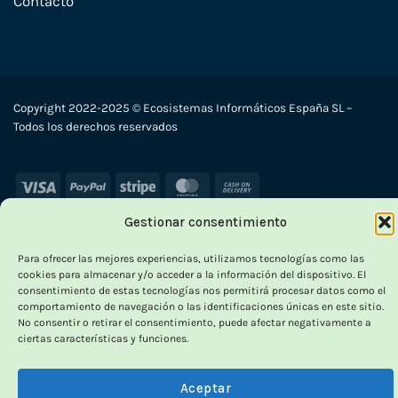
Contacto
Copyright 2022-2025 © Ecosistemas Informáticos España SL –
Todos los derechos reservados
Visa
PayPal
Stripe
MasterCard
Cash
On
Gestionar consentimiento
Delivery
×
Para ofrecer las mejores experiencias, utilizamos tecnologías como las
cookies para almacenar y/o acceder a la información del dispositivo. El
consentimiento de estas tecnologías nos permitirá procesar datos como el
comportamiento de navegación o las identificaciones únicas en este sitio.
No consentir o retirar el consentimiento, puede afectar negativamente a
ciertas características y funciones.
OUTLET VORPC
Aceptar