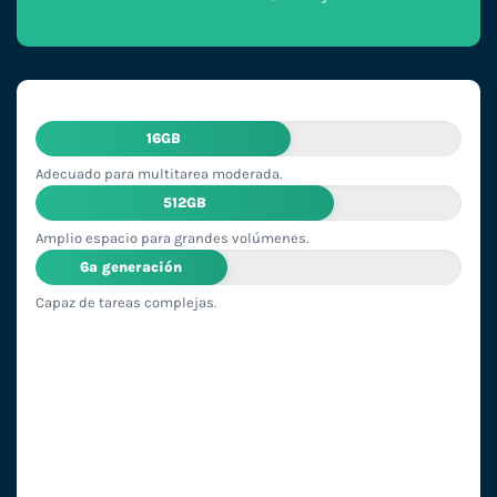
16GB
Adecuado para multitarea moderada.
512GB
Amplio espacio para grandes volúmenes.
6ª generación
Capaz de tareas complejas.