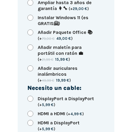
Ampliar hasta 3 años de
garantía 👩‍🔧
(
+
29,00
€
)
Instalar Windows 11 (es
GRATIS🤗)
Añadir Paquete Office 📚
(
+
79,00
€
49,00
€
)
Añadir maletín para
portátil con ratón 💼
(
+
21,99
€
15,99
€
)
Añadir auriculares
inalámbricos
(
+
49,99
€
19,99
€
)
Necesito un cable:
DisplayPort a DisplayPort
(
+
5,99
€
)
HDMI a HDMI
(
+
4,99
€
)
HDMI a DisplayPort
(
+
5,99
€
)