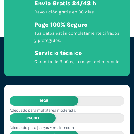
Envío Gratis 24/48 h
Devolución gratis en 30 días
Pago 100% Seguro
Tus datos están completamente cifrados
y protegidos.
Servicio técnico
Garantía de 3 años, la mayor del mercado
16GB
Adecuado para multitarea moderada.
256GB
Adecuado para juegos y multimedia.