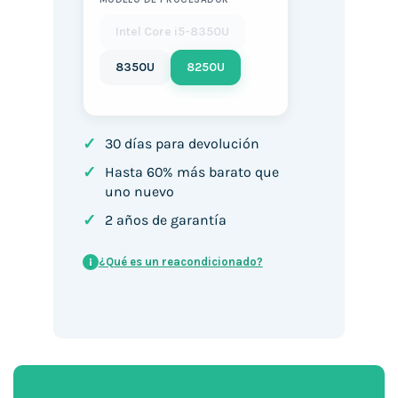
Intel Core i5-8350U
8350U
8250U
✓
30 días para devolución
✓
Hasta 60% más barato que
uno nuevo
✓
2 años de garantía
¿Qué es un reacondicionado?
i