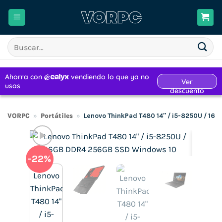
Saltar
al
contenido
Buscar
por:
VORPC
»
Portátiles
»
Lenovo ThinkPad T480 14″ / i5-8250U / 1
-22%
H