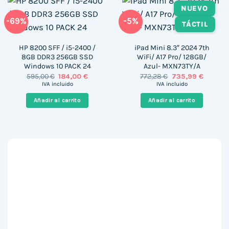
NUEVO
-69%
-5%
TÁCTIL
HP 8200 SFF / i5-2400 /
iPad Mini 8.3″ 2024 7th
8GB DDR3 256GB SSD
WiFi/ A17 Pro/ 128GB/
Windows 10 PACK 24
Azul- MXN73TY/A
El
El
El
El
595,00
€
184,00
€
772,28
€
735,99
€
precio
precio
precio
precio
IVA incluido
IVA incluido
original
actual
original
actual
era:
es:
era:
es:
Añadir al carrito
Añadir al carrito
595,00 €.
184,00 €.
772,28 €.
735,99 €