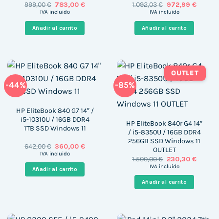
El
El
El
El
999,00
€
783,00
€
1.092,03
€
972,99
€
precio
precio
precio
precio
IVA incluido
IVA incluido
original
actual
original
actual
era:
es:
era:
es:
Añadir al carrito
Añadir al carrito
999,00 €.
783,00 €.
1.092,03 €.
972,99 
OUTLET
-44%
-85%
HP EliteBook 840 G7 14″ /
i5-10310U / 16GB DDR4
HP EliteBook 840r G4 14″
1TB SSD Windows 11
/ i5-8350U / 16GB DDR4
256GB SSD Windows 11
El
El
642,00
€
360,00
€
OUTLET
precio
precio
IVA incluido
El
El
1.500,00
€
230,30
€
original
actual
precio
precio
era:
es:
IVA incluido
Añadir al carrito
original
actual
642,00 €.
360,00 €.
era:
es:
Añadir al carrito
1.500,00 €.
230,30 