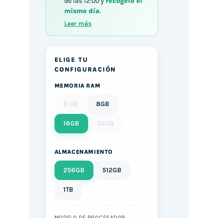
de las 12:00 y
recógelo el
mismo día
.
Leer más
ELIGE TU
CONFIGURACIÓN
MEMORIA RAM
8 GB
8GB
16GB
32GB
ALMACENAMIENTO
256GB
512GB
1TB
MODELO DE PROCESADOR