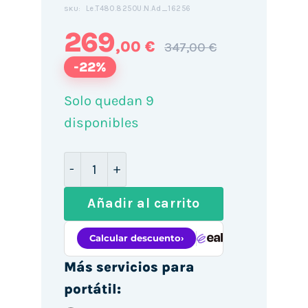
Le.T480.8250U.N.Ad_16256
SKU:
269
,00 €
347,00 €
-22%
Solo quedan 9
disponibles
Lenovo ThinkPad T480 14" / i5-8250U 
Añadir al carrito
Más servicios para
portátil: