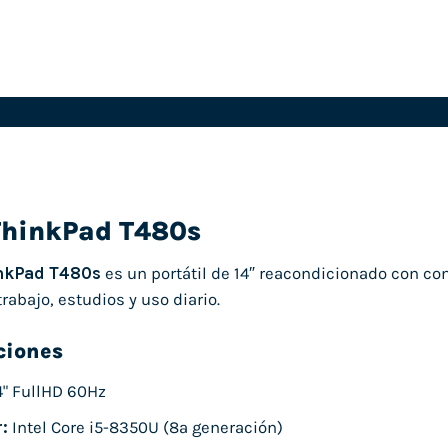
ThinkPad T480s
nkPad T480s
es un portátil de 14″ reacondicionado con c
trabajo, estudios y uso diario.
ciones
4" FullHD 60Hz
:
Intel Core i5-8350U (8ª generación)