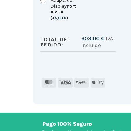
Adaptador
DisplayPort
a VGA
(
+
5,99
€
)
303,00
€
IVA
TOTAL DEL
PEDIDO:
incluido
MasterCard
Visa
PayPal
Apple
Pay
Pago 100% Seguro