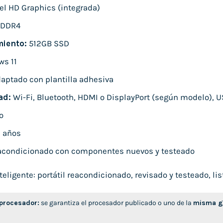
el HD Graphics (integrada)
 DDR4
iento:
512GB SSD
s 11
aptado con plantilla adhesiva
ad:
Wi-Fi, Bluetooth, HDMI o DisplayPort (según modelo), U
o
 años
condicionado con componentes nuevos y testeado
ligente: portátil reacondicionado, revisado y testeado, list
 procesador:
se garantiza el procesador publicado o uno de la
misma ge