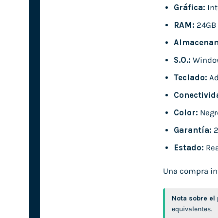
Gráfica:
Int
RAM:
24GB
Almacenam
S.O.:
Window
Teclado:
Ad
Conectivid
Color:
Negr
Garantía:
2
Estado:
Rea
Una compra inte
Nota sobre el
equivalentes.