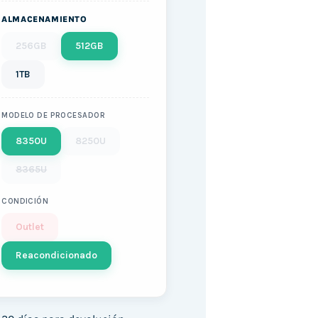
ALMACENAMIENTO
256GB
512GB
1TB
MODELO DE PROCESADOR
8350U
8250U
8365U
CONDICIÓN
Outlet
Reacondicionado