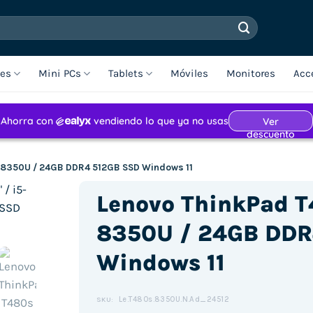
les
Mini PCs
Tablets
Móviles
Monitores
Acc
5-8350U / 24GB DDR4 512GB SSD Windows 11
Lenovo ThinkPad T4
8350U / 24GB DDR
Windows 11
Le.T480s.8350U.N.Ad_24512
SKU: