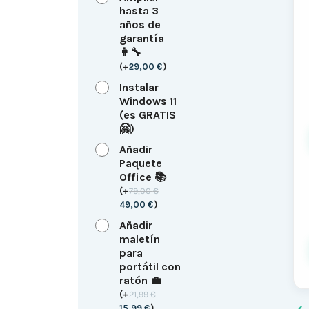
hasta 3
años de
garantía
👩‍🔧
(
+
29,00
€
)
Instalar
Windows 11
(es GRATIS
🤗)
Añadir
Paquete
Office 📚
(
+
79,00
€
49,00
€
)
Añadir
maletín
para
portátil con
ratón 💼
(
+
21,99
€
15,99
€
)