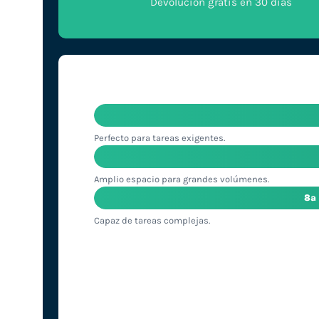
Devolución gratis en 30 días
Perfecto para tareas exigentes.
Amplio espacio para grandes volúmenes.
8ª
Capaz de tareas complejas.