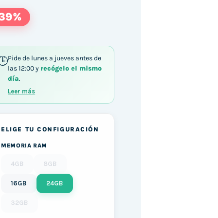
-39%
Pide de lunes a jueves antes de
las 12:00 y
recógelo el mismo
día
.
-8350U / 24GB DDR4 512GB SSD Windows 11 cant
Leer más
ELIGE TU CONFIGURACIÓN
MEMORIA RAM
4GB
8GB
16GB
24GB
32GB