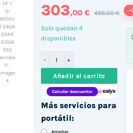
303
,00 €
499,00 €
Solo quedan 4
disponibles
Lenovo ThinkPad T480s 14" / i5
Añadir al carrito
Más servicios para
portátil:
Ampliar