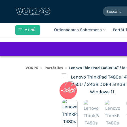
Saltar
Buscar
al
por:
contenido
Ordenadores Sobremesa
Portáti
MENÚ
VORPC
»
Portátiles
»
Lenovo ThinkPad T480s 14″ / i
-39%