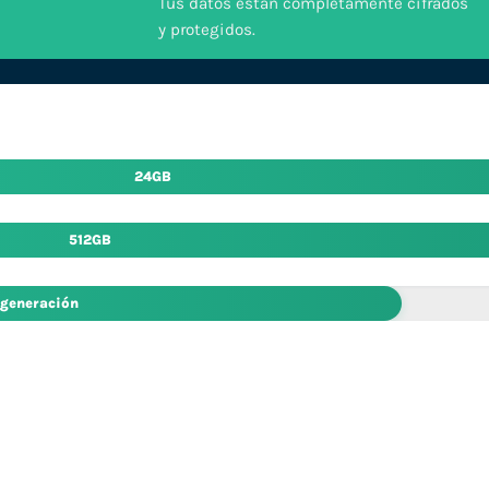
Tus datos están completamente cifrados
y protegidos.
24GB
512GB
 generación