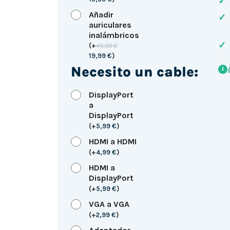
✓
Añadir
✓
auriculares
inalámbricos
✓
(
+
49,99
€
19,99
€
)
Necesito un cable:
i
DisplayPort
a
DisplayPort
(
+
5,99
€
)
HDMI a HDMI
(
+
4,99
€
)
HDMI a
DisplayPort
(
+
5,99
€
)
VGA a VGA
(
+
2,99
€
)