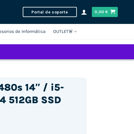
Portal de soporte
0,00
€
esorios de Informática
OUTLET🚨
80s 14″ / i5-
4 512GB SSD