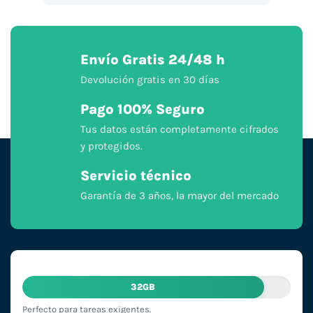
Envío Gratis 24/48 h
Devolución gratis en 30 días
Pago 100% Seguro
Tus datos están completamente cifrados
y protegidos.
Servicio técnico
Garantía de 3 años, la mayor del mercado
32GB
Perfecto para tareas exigentes.