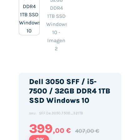
Dell 3050 SFF / i5-
7500 / 32GB DDR4 1TB
SSD Windows 10
SFF.De.3050.7500_321TB
SKU:
399
,00 €
407,00 €
-2%