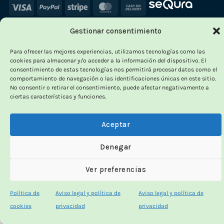
Visa
PayPal
Stripe
MasterCard
Cash
On
Gestionar consentimiento
Delivery
×
Para ofrecer las mejores experiencias, utilizamos tecnologías como las
-
cookies para almacenar y/o acceder a la información del dispositivo. El
consentimiento de estas tecnologías nos permitirá procesar datos como el
comportamiento de navegación o las identificaciones únicas en este sitio.
No consentir o retirar el consentimiento, puede afectar negativamente a
ciertas características y funciones.
OUTLET VORPC
Calidad probada,
Aceptar
precios imbatibles
Denegar
Ver preferencias
Productos
100% funcionales
y con
precio más
bajo!
Política de
Aviso legal y política de
Aviso legal y política de
cookies
privacidad
privacidad
100% funcionales · revisados