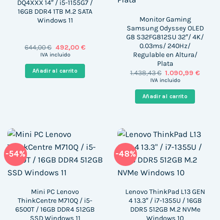
DQ4XXX 14″ / i5-1155G7 /
16GB DDR4 1TB M.2 SATA
Monitor Gaming
Windows 11
Samsung Odyssey OLED
G8 S32FG812SU 32″/ 4K/
0.03ms/ 240Hz/
El
El
644,00
€
492,00
€
precio
precio
Regulable en Altura/
IVA incluido
original
actual
Plata
era:
es:
Añadir al carrito
El
El
1.438,43
€
1.090,99
€
644,00 €.
492,00 €.
precio
precio
IVA incluido
original
actual
era:
es:
Añadir al carrito
1.438,43 €.
1.090,
-54%
-48%
Mini PC Lenovo
Lenovo ThinkPad L13 GEN
ThinkCentre M710Q / i5-
4 13.3″ / i7-1355U / 16GB
6500T / 16GB DDR4 512GB
DDR5 512GB M.2 NVMe
SSD Windows 11
Windows 10