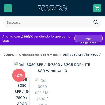
Saltar
al
contenido
Buscar
por:
VORPC
»
Ordenadores Sobremesa
»
Dell 3050 SFF / i5-7500 / 
-2%