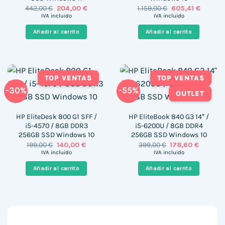
El
El
El
El
442,00
€
204,00
€
1.159,00
€
605,41
€
precio
precio
precio
precio
IVA incluido
IVA incluido
original
actual
original
actual
era:
es:
era:
es:
Añadir al carrito
Añadir al carrito
442,00 €.
204,00 €.
1.159,00 €.
605,41 €
TOP VENTAS
TOP VENTAS
-30%
-55%
OUTLET
HP EliteDesk 800 G1 SFF /
HP EliteBook 840 G3 14″ /
i5-4570 / 8GB DDR3
i5-6200U / 8GB DDR4
256GB SSD Windows 10
256GB SSD Windows 10
El
El
El
El
199,00
€
140,00
€
399,00
€
178,60
€
precio
precio
precio
precio
IVA incluido
IVA incluido
original
actual
original
actual
era:
es:
era:
es:
Añadir al carrito
Añadir al carrito
199,00 €.
140,00 €.
399,00 €.
178,60 €