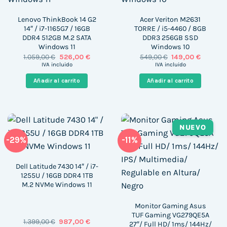
Lenovo ThinkBook 14 G2
Acer Veriton M2631
14″ / i7-1165G7 / 16GB
TORRE / i5-4460 / 8GB
DDR4 512GB M.2 SATA
DDR3 256GB SSD
Windows 11
Windows 10
El
El
El
El
1.059,00
€
526,00
€
549,00
€
149,00
€
precio
precio
precio
precio
IVA incluido
IVA incluido
original
actual
original
actual
era:
es:
era:
es:
Añadir al carrito
Añadir al carrito
1.059,00 €.
526,00 €.
549,00 €.
149,00 €
NUEVO
-29%
-11%
Dell Latitude 7430 14″ / i7-
1255U / 16GB DDR4 1TB
M.2 NVMe Windows 11
Monitor Gaming Asus
TUF Gaming VG279QE5A
El
El
1.399,00
€
987,00
€
27″/ Full HD/ 1ms/ 144Hz/