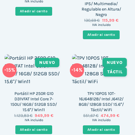
precio
precio
IVA incluido
IPS/ Multimedia/
original
actual
Regulable en Altura/
era:
es:
Añadir al carrito
1.399,00 €.
987,00 €.
Negro
El
El
130,69
€
115,99
€
precio
precio
IVA incluido
original
actual
era:
es:
Añadir al carrito
130,69 €.
115,99 €.
NUEVO
NUEVO
-15%
-14%
TÁCTIL
Portátil HP 250R G10
TPV 10POS 10T-
D31VFAT Intel Core 7-
16J648128/ Intel J6412/
150U/ 16GB/ 512GB SSD/
8GB/ 128GB SSD/ 15.6″/
15.6″/ Win11
Táctil/ WiFi
El
El
El
El
1.123,83
€
949,99
€
551,67
€
474,99
€
precio
precio
precio
precio
IVA incluido
IVA incluido
original
actual
original
actual
era:
es:
era:
es:
Añadir al carrito
Añadir al carrito
1.123,83 €.
949,99 €.
551,67 €.
474,99 €