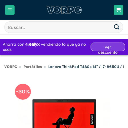
Saltar
al
contenido
Buscar
por:
VORPC
»
Portátiles
»
Lenovo ThinkPad T480s 14″ / i7-8650U / 1
-30%