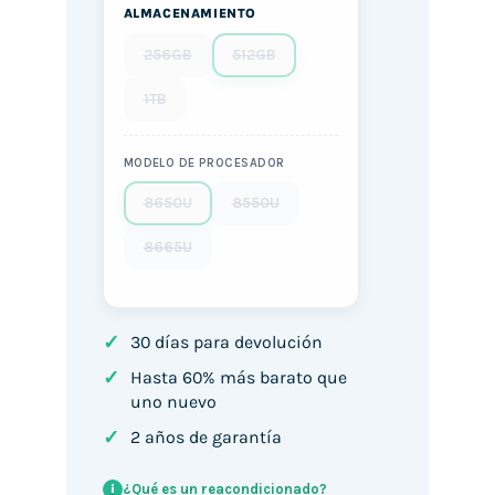
ALMACENAMIENTO
256GB
512GB
1TB
MODELO DE PROCESADOR
8650U
8550U
8665U
✓
30 días para devolución
✓
Hasta 60% más barato que
uno nuevo
✓
2 años de garantía
¿Qué es un reacondicionado?
i