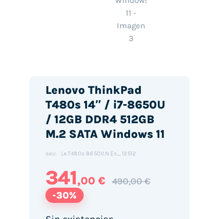
Lenovo ThinkPad
T480s 14″ / i7-8650U
/ 12GB DDR4 512GB
M.2 SATA Windows 11
Le.T480s.8650U.N.Es_12512
SKU:
341
,00 €
490,00 €
-30%