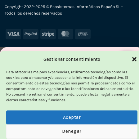
Copyright 2022-2025 © Ecosistemas Informáticos España SL –
Todos los derechos reservados
Visa
PayPal
Stripe
MasterCard
Cash
On
Delivery
×
Gestionar consentimiento
-
Para ofrecer las mejores experiencias, utilizamos tecnologías como las
cookies para almacenar y/o acceder a la información del dispositivo. El
consentimiento de estas tecnologías nos permitirá procesar datos como el
comportamiento de navegación o las identificaciones únicas en este sitio.
OUTLET VORPC
No consentir o retirar el consentimiento, puede afectar negativamente a
ciertas características y funciones.
Calidad probada,
precios imbatibles
Aceptar
Denegar
Productos
100% funcionales
y con
precio más