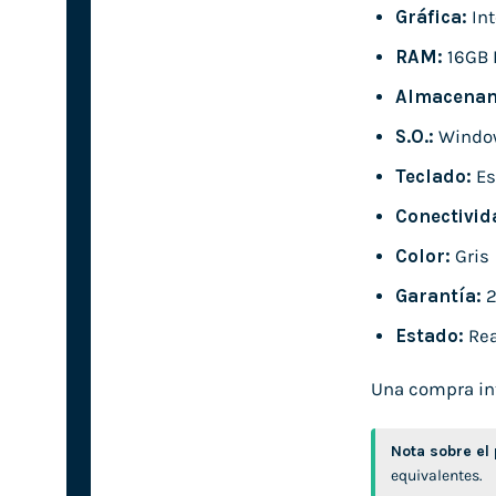
Gráfica:
Int
RAM:
16GB 
Almacenam
S.O.:
Window
Teclado:
Es
Conectivid
Color:
Gris
Garantía:
2
Estado:
Rea
Una compra inte
Nota sobre el
equivalentes.