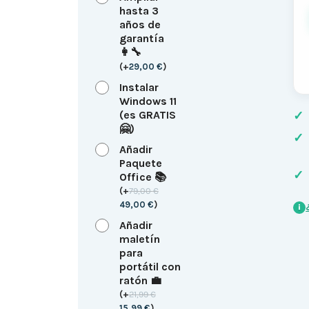
hasta 3
años de
garantía
👩‍🔧
(
+
29,00
€
)
Instalar
Windows 11
(es GRATIS
✓
🤗)
✓
Añadir
Paquete
✓
Office 📚
(
+
79,00
€
49,00
€
)
i
Añadir
maletín
para
portátil con
ratón 💼
(
+
21,99
€
15,99
€
)