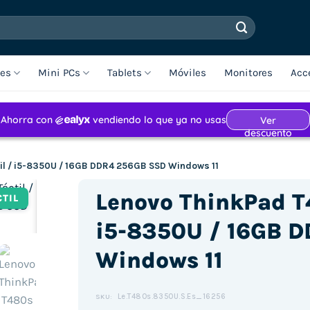
les
Mini PCs
Tablets
Móviles
Monitores
Acc
til / i5-8350U / 16GB DDR4 256GB SSD Windows 11
Lenovo ThinkPad T4
CTIL
i5-8350U / 16GB 
Windows 11
Haz clic para aceptar cookies de
marketing y permitir este
contenido (Translation error)
Le.T480s.8350U.S.Es_16256
SKU: