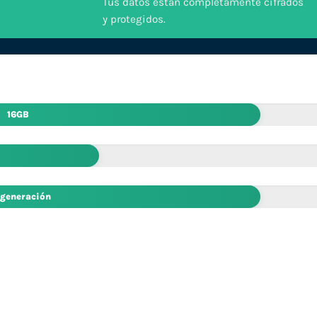
Tus datos están completamente cifrados
y protegidos.
16GB
 generación