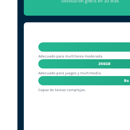
Devolución gratis en 30 días
Adecuado para multitarea moderada.
256GB
Adecuado para juegos y multimedia.
8ª
Capaz de tareas complejas.