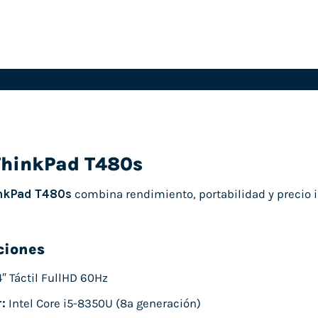
ThinkPad T480s
nkPad T480s
combina rendimiento, portabilidad y precio i
ciones
″ Táctil FullHD 60Hz
:
Intel Core i5-8350U (8ª generación)