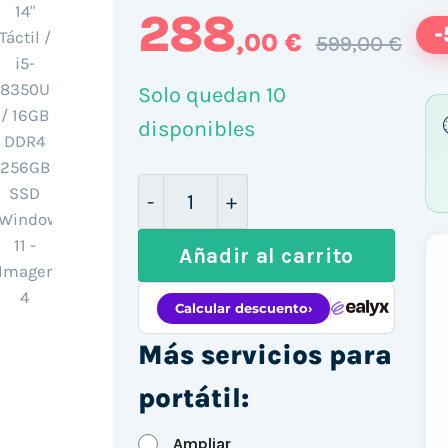
288
-
,00 €
599,00 €
Solo quedan 10
disponibles
Lenovo ThinkPad T480s 14" Tácti
Añadir al carrito
Más servicios para
portátil:
Ampliar