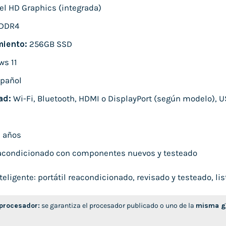
el HD Graphics (integrada)
DDR4
iento:
256GB SSD
s 11
pañol
ad:
Wi-Fi, Bluetooth, HDMI o DisplayPort (según modelo), U
 años
condicionado con componentes nuevos y testeado
ligente: portátil reacondicionado, revisado y testeado, list
 procesador:
se garantiza el procesador publicado o uno de la
misma ge