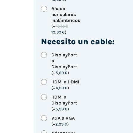
Añadir
auriculares
inalámbricos
(
+
49,99
€
19,99
€
)
Necesito un cable:
DisplayPort
a
DisplayPort
(
+
5,99
€
)
HDMI a HDMI
(
+
4,99
€
)
HDMI a
DisplayPort
(
+
5,99
€
)
VGA a VGA
(
+
2,99
€
)