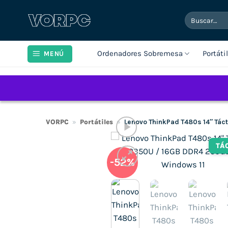
Saltar
Buscar
al
por:
contenido
Ordenadores Sobremesa
Portáti
MENÚ
VORPC
»
Portátiles
»
Lenovo ThinkPad T480s 14″ Tác
TÁ
-52%