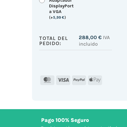
Adaptador
DisplayPort
a VGA
(
+
5,99
€
)
288,00
€
IVA
TOTAL DEL
PEDIDO:
incluido
MasterCard
Visa
PayPal
Apple
Pay
Pago 100% Seguro