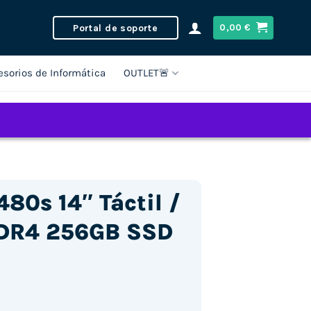
Portal de soporte
0,00
€
esorios de Informática
OUTLET🚨
80s 14″ Táctil /
DDR4 256GB SSD