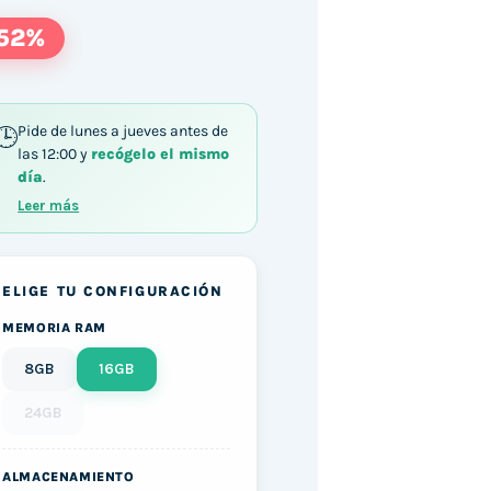
52%
Pide de lunes a jueves antes de
las 12:00 y
recógelo el mismo
día
.
l / i5-8350U / 16GB DDR4 256GB SSD Windows 1
Leer más
ELIGE TU CONFIGURACIÓN
MEMORIA RAM
8GB
16GB
24GB
ALMACENAMIENTO